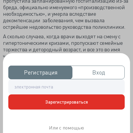
пропустила запланированную госпитализацию из-за
бреда, официально именуемого «производственной
необходимостью», и умерла вследствие
декомпенсации заболевания, чем вызвала
острейшее недовольство руководства поликлиники.
А сколько случаеа, когда врачи выходят на смену с
гипертоническими кризами, пропускают семейные
торжества и детородный возраст, и все это во имя
чего?
Абсолютно точно — не за деньги. Мы все знаем, что в
наших широтах медицина — это отнюдь не та
Регистрация
Регистрация
Вход
Вход
область, в которой можно хорошо заработать.
Благодарность? На это тоже рассчитывать не
приходится: людям, что вполне справедливо, надо,
чтобы мы качественно и хорошо выполняли свою
Зарегистрироваться
работу, и никто не задается вопросом, в каком мы
состоянии и насколько нам плохо. Пациенты, как и
врачи, слишком зациклены на своих проблемах,
чтобы задаваться вопросами, напрямую их не
Или с помощью
касающимися.