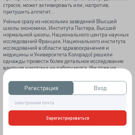
стрессе, может активировать или, напротив,
притушить аппетит...
Учёные сразу из нескольких заведений (Высшей
школы экономики, Института Пастера, Высшей
нормальной школы, Национального центра научных
исследований Франции, Национального института
исследований в области здравоохранения и
медицины и Университета Колорадо) решили
однажды провести более детальное исследование
влияния никотина на работу мозга. Им тоже не
давало покоя наблюдение за тем, как много курят
психически больные люди. И очень хотелось
разобраться: почему так? Итоги исследования
Регистрация
Регистрация
Вход
Вход
опубликовали
в статье
. Вкратце я вас с ними
познакомлю.
Отдувались за людей, как это часто бывает, мыши.
Незадолго до начала исследования было обнаружено,
Зарегистрироваться
что есть среди нашего обширного набора генов один
интересный. Называется он CHRNA5. И если в нём