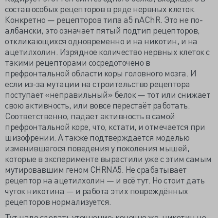
состав особых рецепторов в ряде нервных клеток.
Конкретно — рецепторов типа а5 nAChR. Это не по-
албански, это означает пятый подтип рецепторов,
откликающихся одновременно и на никотин, и на
ацетилхолин. Изрядное количество нервных клеток с
такими рецепторами сосредоточено в
префронтальной области коры головного мозга. И
если из-за мутации на строительство рецептора
поступает «неправильный» белок — тот или снижает
свою активность, или вовсе перестаёт работать.
Соответственно, падает активность в самой
префронтальной коре, что, кстати, и отмечается при
шизофрении. А также подтверждается моделью
изменившегося поведения у поколения мышей,
которые в эксперименте вырастили уже с этим самым
мутировавшим геном CHRNA5. Не срабатывает
рецептор на ацетилхолин — и всё тут. Но стоит дать
чуток никотина — и работа этих повреждённых
рецепторов нормализуется.
Тут надо сделать уточнение: конечно же, никотин не