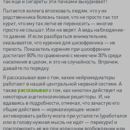
так ещё и сигареты эти пачками выкуривает!
Пытается коллега втолковать людям, что у их
родственника болезнь такая, что не просто так тот
курит, что ему так легче её переносить — многие
просто не слышат. Или не верят. А ведь наблюдение-
то давнее. И если разобраться внимательнее,
оказывается, что курение для шизофреника — не
прихоть. Показатель курения при шизофрении
достигает 80% по сравнению с менее чем 30% среди
населения в целом, и это не случайность. Впрочем,
давайте по порядку.
Я рассказывал вам о том, какие нейромедиаторы
работают в нашей центральной нервной системе. А
также
рассказывал
о том, как никотин действует на
некоторые ацетилхолиновые рецепторы. И, не
вдаваясь в подробности, отмечал, что зачастую его
общее действие — нормализующее: может
активировать работу мозга при усталости (уработался
или в голову нужная мысль не идёт — перекури) и
притормозить её же при излишнем возбуждении или