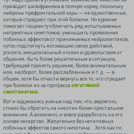
приводит шизофреника в полную норму, поскольку
нейроны префронтальной коры — не единственные,
которые страдают при этой болезни. Но курение
помогает пациенту облегчить ряд испытываемых
неприятных симптомов, уменьшить проявление
побочных эффектов от принимаемых нейролептиков,
чуток подстегнуть мотивацию своих действий,
усилить эмоциональный отклик и удовольствие от
общения, быть более решительным в ситуации,
требующей принять решение, более внимательным
или, наоборот, более расслабленным и т. д. — в
общем, хотя бы отчасти вернуть всё то, что страдает
при болезни из-за прогресса
негативной
симптоматики
.
Вот и задумались учёные над тем, что, вероятно,
стоило бы обратить на никотин более пристальное
внимание. А возможно, и вовсе разработать на его
основе лекарство. Желательно без негативных
побочных эффектов самого никотина... Хотя как по
мне, так я бы, наряду с новыми таблетками, оставил