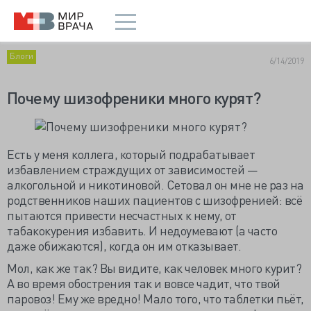
Блоги
6/14/2019
Почему шизофреники много курят?
Есть у меня коллега, который подрабатывает
избавлением страждущих от зависимостей —
алкогольной и никотиновой. Сетовал он мне не раз на
родственников наших пациентов с шизофренией: всё
пытаются привести несчастных к нему, от
табакокурения избавить. И недоумевают (а часто
даже обижаются), когда он им отказывает.
Мол, как же так? Вы видите, как человек много курит?
А во время обострения так и вовсе чадит, что твой
паровоз! Ему же вредно! Мало того, что таблетки пьёт,