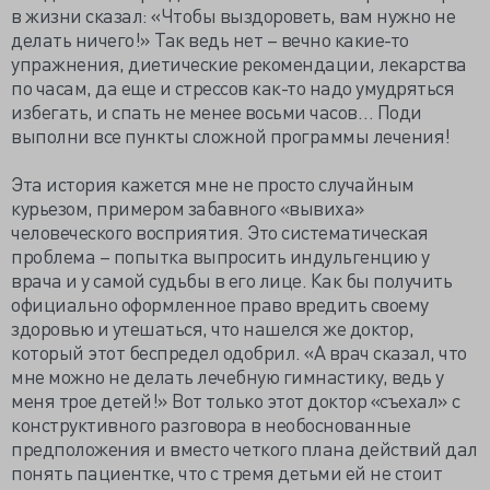
в жизни сказал: «Чтобы выздороветь, вам нужно не
делать ничего!» Так ведь нет – вечно какие-то
упражнения, диетические рекомендации, лекарства
по часам, да еще и стрессов как-то надо умудряться
избегать, и спать не менее восьми часов… Поди
выполни все пункты сложной программы лечения!
Эта история кажется мне не просто случайным
курьезом, примером забавного «вывиха»
человеческого восприятия. Это систематическая
проблема – попытка выпросить индульгенцию у
врача и у самой судьбы в его лице. Как бы получить
официально оформленное право вредить своему
здоровью и утешаться, что нашелся же доктор,
который этот беспредел одобрил. «А врач сказал, что
мне можно не делать лечебную гимнастику, ведь у
меня трое детей!» Вот только этот доктор «съехал» с
конструктивного разговора в необоснованные
предположения и вместо четкого плана действий дал
понять пациентке, что с тремя детьми ей не стоит