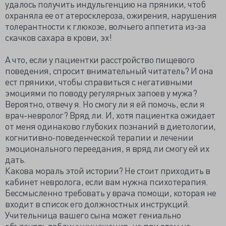
удалось получить индульгенцию на пряники, чтоб
охраняла ее от атеросклероза, ожирения, нарушения
толерантности к глюкозе, волчьего аппетита из-за
скачков сахара в крови, эх!
А что, если у пациентки расстройство пищевого
поведения, спросит внимательный читатель? И она
ест пряники, чтобы справиться с негативными
эмоциями по поводу регулярных запоев у мужа?
Вероятно, отвечу я. Но смогу ли я ей помочь, если я
врач-невролог? Вряд ли. И, хотя пациентка ожидает
от меня одинаково глубоких познаний в диетологии,
когнитивно-поведенческой терапии и лечении
эмоционального переедания, я вряд ли смогу ей их
дать.
Какова мораль этой истории? Не стоит приходить в
кабинет невролога, если вам нужна психотерапия.
Бессмысленно требовать у врача помощи, которая не
входит в список его должностных инструкций.
Учительница вашего сына может гениально
объяснять таблицу умножения, но при этом не