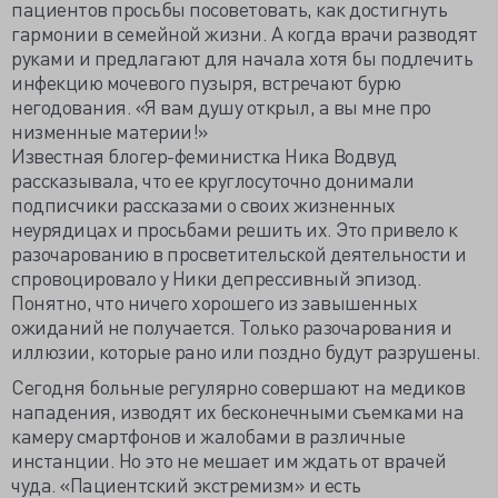
пациентов просьбы посоветовать, как достигнуть
гармонии в семейной жизни. А когда врачи разводят
руками и предлагают для начала хотя бы подлечить
инфекцию мочевого пузыря, встречают бурю
негодования. «Я вам душу открыл, а вы мне про
низменные материи!»
Известная блогер-феминистка Ника Водвуд
рассказывала, что ее круглосуточно донимали
подписчики рассказами о своих жизненных
неурядицах и просьбами решить их. Это привело к
разочарованию в просветительской деятельности и
спровоцировало у Ники депрессивный эпизод.
Понятно, что ничего хорошего из завышенных
ожиданий не получается. Только разочарования и
иллюзии, которые рано или поздно будут разрушены.
Сегодня больные регулярно совершают на медиков
нападения, изводят их бесконечными съемками на
камеру смартфонов и жалобами в различные
инстанции. Но это не мешает им ждать от врачей
чуда. «Пациентский экстремизм» и есть