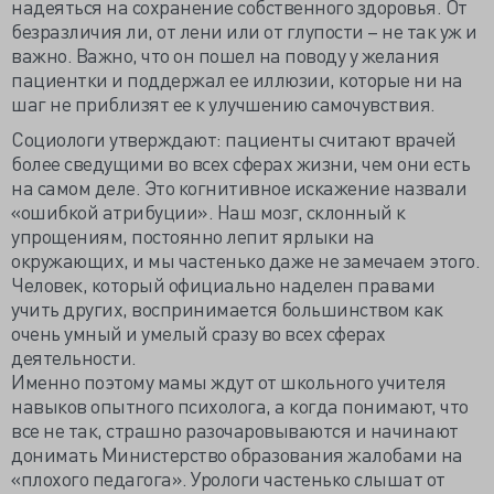
надеяться на сохранение собственного здоровья. От
безразличия ли, от лени или от глупости – не так уж и
важно. Важно, что он пошел на поводу у желания
пациентки и поддержал ее иллюзии, которые ни на
шаг не приблизят ее к улучшению самочувствия.
Социологи утверждают: пациенты считают врачей
более сведущими во всех сферах жизни, чем они есть
на самом деле. Это когнитивное искажение назвали
«ошибкой атрибуции». Наш мозг, склонный к
упрощениям, постоянно лепит ярлыки на
окружающих, и мы частенько даже не замечаем этого.
Человек, который официально наделен правами
учить других, воспринимается большинством как
очень умный и умелый сразу во всех сферах
деятельности.
Именно поэтому мамы ждут от школьного учителя
навыков опытного психолога, а когда понимают, что
все не так, страшно разочаровываются и начинают
донимать Министерство образования жалобами на
«плохого педагога». Урологи частенько слышат от