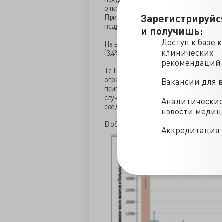
откровенных метамфетаминов. Логичн
Зарегистрируйс
Причем не только от 20 до 34 лет, н
подростков, как я понимаю).
и получишь:
Доступ к базе 
На втором - «энергетические» БАД (
клинических
(3,4%), ну и все остальное уже по м
рекомендаций
Те БАД, которые на самом деле мож
оправдывать их применение - микро
Вакансии для 
приводили людей в неотложку лишь в
случаев. Ну а что вы хотите, гипер
Аналитически
соединений.
новости меди
В общем и целом расклад по видам 
Аккредитация 