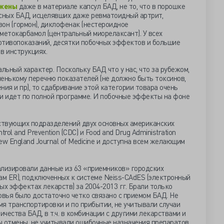
ужены
даже в материале капсул БАД, не то, что в порошке
десных БАД, исцелявших даже ревматоидный артрит,
он (гормон), диклофенак (нестероидное
метокарбамол (центральный миорелаксант). У всех
отивопоказаний, десятки побочных эффектов и большие
в инструкциях.
льный характер. Поскольку БАД что у нас, что за рубежом,
ленькому перечню показателей (не должно быть токсинов,
ния и пр), то сдабривание этой категории товара очень
 идет по полной программе. И побочные эффекты на фоне
тствующих подразделений двух основных американских
trol and Prevention (CDC) и Food and Drug Administration
w England Journal of Medicine и доступна всем желающим
ализировали данные из 63 «приемников» городских
ам ER), подключенных к системе Neiss-CAdES (электронный
ых эффектах лекарств) за 2004-2013 гг. Брали только
овья было достаточно четко связано с приемом БАД. Не
я транспортировки и по прибытии, не учитывали случаи
чества БАД, в т.ч. в комбинации с другими лекарствами и
ы отмены, не учитывали ошибочные назначения препаратов