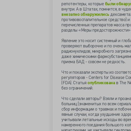
репотентеры, которые
были обнар
внутри. А в Штатах, помнится, в чу
внезапно обнаружились
дексаметаз
противовоспалительное средство) и 
перечисленных препаратов масса пр
разделы «Меры предосторожности» 
Явление это носит системный и глоба
проверяют выборочно и по очень ма
радионуклидов, микробного загрязне
даже химическими фармсубстанциями
приема БАД - совсем не редкость.
Что и показали эксперты из соотве
регуляторов - Centers for Disease Con
(FDA). Статья
опубликована
в The Ne
без ограничений.
Что сделали авторы? Взяли и проан
больниц (знаменитых по всем сериал
сбор информации о травмах и побочн
явные случаи, когда ухудшение здор
учитывали летальные исходы во врем
намеренного поедания большого коли
наркотиками, не учитывали синдром