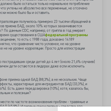
тке должно было остаться только нормальное потребление
 что учтены не абсолютно все переменные, но отсечено
ески можно было бы и оставить.
страполяции получилось примерно 23 тысячи обращений в
тов приема БАД, около 10% которых заканчиваются
о? По данным CDC, например, от гриппа в год умирает
 время существования в США
федеральной программы
вакцинами, то есть с 1988 года, доказано 14189
ятно, что сравнение чисто условное, не на уровне
е не на уровне корреляции. Просто для иллюстрации
 пострадавших среди детей до 4 лет (около 21,6% случаев)
причем дети остаются в лидерах даже если исключить
оне приема одной БАД (88,3%), а не нескольких. Чаще
ффекты, характерные для ингредиентов БАД (33,3%), и
,6%). Есть даже передозировка (10%), хотя, казалось бы,
альным и полезным?
 месте по частоте возникновения проблем - травяные и
АД (65,9%). И первые среди первых - средства для
х не обнаруживали, помнится, вплоть до сибутрамина и