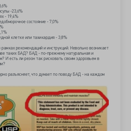
0,6%
псулы -23,6%
ях - 19,4%
редобморочное состояние - 7,0%
5%
6,1%
рудной клетке или тахикардия - 3,8%
в рамках рекомендаций и инструкций. Невольно возникает
таве таких БАД? БАД - по-прежнему натуральная и
? И есть ли резон так рисковать своим здоровьем в
ми?
лярно разъясняет, что думает по поводу БАД - на каждом