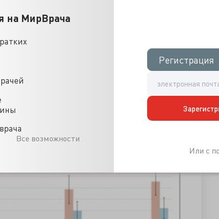
о, что основная группа пострадавших здесь - молодежь.
я на МирВрача
о и от 5 до 19 (тут за счет считающих себя «жирными»
кратких
10%). На третьем - для улучшения сексуальной функции
елочи, скажем, бодибилдерские БАД - лишь 2,2%.
Регистрация
Регистрация
но называть БАД и с большой натяжкой хоть как-то
нутрентные, то есть содержащие витамины и «минералы»
врачей
 трети (31,8%) случаев, причем мультивитамины - в 16,8%
витаминозы описаны не только для жирорастворимых
е
Зарегистр
цины
БАД выглядит следующим образом:
врача
Все возможности
Или с 