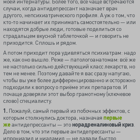
моей интернатуры. Более того, всё чаще встречаются
случаи, когда антидепрессант назначает врач
другого, непсихиатрического профиля. А уж о том, что
кто-то начинает их принимать самостоятельно — или
находятся добрые люди, готовые поделиться со
страдальцем вкусной таблеточкой — и говорить не
приходится. Сплошь и рядом.
А потом приходит пора удивляться психиатрам: надо
же, как оно вышло. Реже — патологоанатомам: всё же
не настолько сильно действующий класс лекарств, но
тем не менее. Поэтому давайте я вас сразу напугаю,
чтобы вы уже более дифференцированно и осторожно
подходили к вопросу о приёме этих препаратов. И
почаще доверяли этот выбор грамотному (ключевое
слово) специалисту.
1.
Пожалуй, самый первый из побочных эффектов, с
которым столкнулись доктора, назначая
первые
же
антидепрессанты — это
норадреналиновый криз
.
Дело в том, что эти первые антидепрессанты —
ипрониазид и ниаламид — не давали быстро