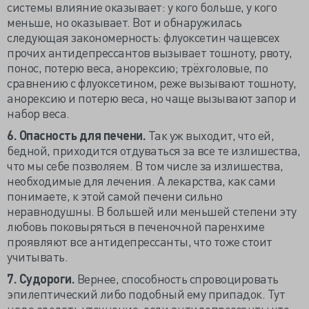
системы влияние оказывает: у кого больше, у кого
меньше, но оказывает. Вот и обнаружилась
следующая закономерность: флуоксетин чащевсех
прочих антидепрессантов вызывает тошноту, рвоту,
понос, потерю веса, анорексию; трёхголовые, по
сравнению с флуоксетином, реже вызывают тошноту,
анорексию и потерю веса, но чаще вызывают запор и
набор веса.
6. Опасность для печени.
Так уж выходит, что ей,
бедной, приходится отдуваться за все те излишества,
что мы себе позволяем. В том числе за излишества,
необходимые для лечения. А лекарства, как сами
понимаете, к этой самой печени сильно
неравнодушны. В большей или меньшей степени эту
любовь поковыряться в печеночной паренхиме
проявляют все антидепрессанты, что тоже стоит
учитывать.
7. Судороги.
Вернее, способность спровоцировать
эпилептический либо подобный ему припадок. Тут
надо сделать уточнение: если антидепрессанты что-