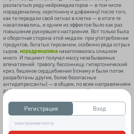
разлагаться ряду нейромедиаторов — в том числе
норадреналину, серотонину и дофамину) после того,
как те передали свой сигнал в клетке — в итоге те
накапливались, и одним из эффектов было как раз
повышение рухнувшего настроения. Вот только была
и оборотная сторона этой медали: при употреблении
продуктов, богатых тирозином, особенно ряда острых
сыров,
норадреналина
накапливалось слишком
много. И пациент получал массу незабываемых
впечатлений: тревогу, бессонницу, гипертонический
криз, бешеное сердцебиение (почему и были потом
разработаны другие, более безопасные
антидепрессанты) — в общем, по всем направлениям
действия норадреналина в нервной системе.
2. Сухость во рту.
Не самый страшный, согласитесь,
побочный эффект, но всё равно как-то дискомфортно.
Регистрация
Регистрация
Вход
Вход
Особенно когда речь идёт уже не о спасении жизни, а
о полировке её качества. Такая оказия — не редкость
во время приёма антидепрессантов
о
трёх
головах
кольцах
, но и ряд других может её