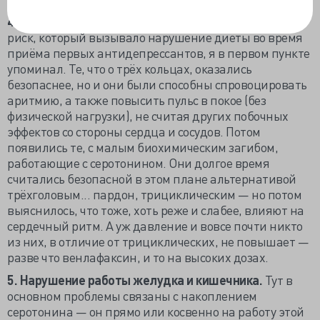
4. Действие на сердечно-сосудистую систему.
Про
риск, который вызывало нарушение диеты во время
приёма первых антидепрессантов, я в первом пункте
упоминал. Те, что о трёх кольцах, оказались
безопаснее, но и они были способны спровоцировать
аритмию, а также повысить пульс в покое (без
физической нагрузки), не считая других побочных
эффектов со стороны сердца и сосудов. Потом
появились те, с малым биохимическим загибом,
работающие с серотонином. Они долгое время
считались безопасной в этом плане альтернативой
трёхголовым... пардон, трициклическим — но потом
выяснилось, что тоже, хоть реже и слабее, влияют на
сердечный ритм. А уж давление и вовсе почти никто
из них, в отличие от трициклических, не повышает —
разве что венлафаксин, и то на высоких дозах.
5. Нарушение работы желудка и кишечника.
Тут в
основном проблемы связаны с накоплением
серотонина — он прямо или косвенно на работу этой