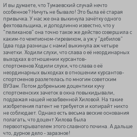
И вы думаете, что Тумаевский случай нечто
особенное? Ничуть не бывало! Это была её старая
привычка. У нас же она выкинула зачётку одного
фехтовальщика, и доподлинно известно, что у
"пеликанов" она точно такое же действо совершила с
каким-то чемпионом-гиревиком, а уж у "дебилов"
(два года разницы с нами) выкинула аж четыре
зачетки. Ходили слухи, что слава о её неординарных
выходках в отношении курсантов-
спортсменов Ходили слухи, что слава о её
неординарных выходках в отношении курсантов-
спортсменов разлетелась по многим советским
ВУЗам. Потом добренькие доцентики кучу
спортсменских зачеток в окна повыкидывали,
подражая нашей незабвенной Хиловой. На такие
изобретения патент не требуется и копирайт никто
не соблюдает. Однако есть весьма веские основания
полагать, что доцент Хилова была
первооткрывателем этого славного почина. А дальше
что, дурное дело - заразное!