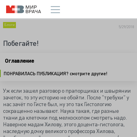
Блоги
5/29/2018
Побегайте!
Оглавление
ПОНРАВИЛАСЬ ПУБЛИКАЦИЯ? смотрите другие!
Уж если зашел разговор о прапорщиках и швырянии
зачеток, то эту историю не обойти. После "требухи" у
нас зачёт по Гисте был, ну это так Гистологию
сокращенно называют. Наука такая, где разные
ткани да клеточки под мелкоскопом смотреть надо.
Наверное мадам Хилову, этого доцента-гистолога,
наследную дочку великого профессора Хилова,