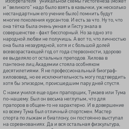
"изобретателя" уникальной схемы гистогенеза (может
и "великого" надо было взять в кавычки, уж несколько
нестандартным его учение было) помнить будут
многие поколения курсантов. И есть за что. Ну то, что
она тётка была очень умная и Гисту знала в
совершенстве - факт бесспорный. Но за одно это
народной любви не получишь. А вот то, что личностью
она была незаурядной, хотя и с большой долей
всевозрастающей год от года стервозности, здорово
ее выделяло от остальных преподов. Хилова в
пантеоне лиц Академии стояла особняком
десятилетиями. Я не профессиональный биограф-
хилововед, но ее исключительность могу подтвердить
хотя бы эпизодом, происшедшим пару дней спустя.
С нами учился еще один прапорщик, Тумаев или Тума
по-нашему. Был он весьма неглупым, что для
прапоров в общем-то не характерно. И в довершение
ко всему Тума был отличный спортсмен. Мастер
спорта по лыжам и биатлону, он постоянно выступал
на соревнованиях. Да и вся остальная физкультура,