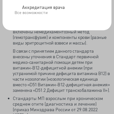
Стандарт МП детям при витамин-В12-
дефицитной анемии (диагностика, лечение и
Аккредитация врача
диспансерное наблюдение) (приказ
Все возможности
Минздрава России от 07.09.2022 №603н);
Среди медуслуг по лечению заболевания
включены немедикаментозный метод
(гемотрансфузия) и компоненты крови (разные
виды эритроцитной взвеси и массы).
В связи с принятием данного стандарта
внесены уточнения в Стандарт первичной
медико-санитарной помощи детям при
витамин-В12-дефицитной анемии (при
устранимой причине дефицита витамина В12) в
части нозологии (нозологическая единица
вместо «D51 Витамин-В12-дефицитная анемия»
заменена «D51.2 Дефицит транскобаламина II»).
Стандарты МП взрослым при хроническом
среднем отите (диагностика и лечение)
(приказ Минздрава России от 29.08.2022