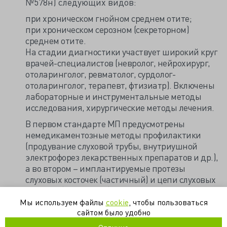
№578н) следующих видов:
при хроническом гнойном среднем отите;
при хроническом серозном (секреторном)
среднем отите.
На стадии диагностики участвует широкий круг
врачей-специалистов (невролог, нейрохирург,
отоларинголог, ревматолог, сурдолог-
отоларинголог, терапевт, фтизиатр). Включены
лабораторные и инструментальные методы
исследования, хирургические методы лечения.
В первом стандарте МП предусмотрены
немедикаментозные методы профилактики
(продувание слуховой трубы, внутриушной
электрофорез лекарственных препаратов и др.),
а во втором – имплантируемые протезы
слуховых косточек (частичный) и цепи слуховых
косточек (тотальный).
Мы используем файлы
cookie
, чтобы пользоваться
https://kormed.ru/novosti/po-stopam-kr-
сайтом было удобно
vpervye-prinyaty-standarty-mp-detyam-i-