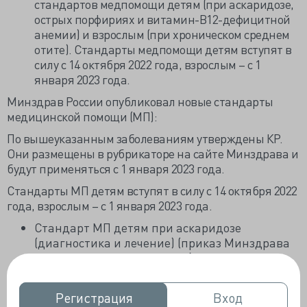
стандартов медпомощи детям (при аскаридозе,
острых порфириях и витамин-В12-дефицитной
анемии) и взрослым (при хроническом среднем
отите). Стандарты медпомощи детям вступят в
силу с 14 октября 2022 года, взрослым – с 1
января 2023 года.
Минздрав России опубликовал новые стандарты
медицинской помощи (МП):
По вышеуказанным заболеваниям утверждены КР.
Они размещены в рубрикаторе на сайте Минздрава и
будут применяться с 1 января 2023 года.
Стандарты МП детям вступят в силу с 14 октября 2022
года, взрослым – с 1 января 2023 года.
Стандарт МП детям при аскаридозе
(диагностика и лечение) (приказ Минздрава
России от 07.09.2022 №601н);
Акт принят вслед за утвержденными
клиническими рекомендациями (КР) по этому
Регистрация
Регистрация
Вход
Вход