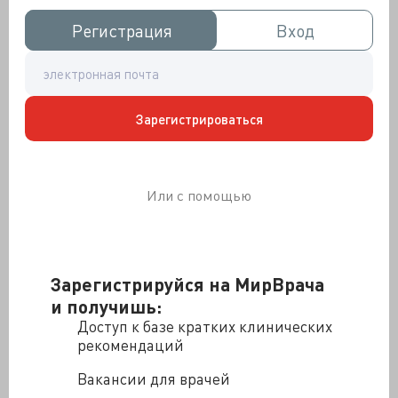
ни одного знакомого предмета, неясно, зачем нужно
Регистрация
Регистрация
Вход
Вход
то и это, и как с этой средой взаимодействовать. Так
было с Галей. Так воспринимал происходящее ее
мозг.
Зарегистрироваться
Или с помощью
Зарегистрируйся на МирВрача
и получишь:
Доступ к базе кратких клинических
рекомендаций
Вакансии для врачей