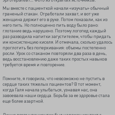
Мы вместе с пациенткой начали «изучать» обычный
граненый стакан. Отработали захват, и вот уже
женщина держит его в руке. Потом показали, как из
него пить. Но полноценно пить воду было рано:
глотание ведь нарушено. Поэтому логопед каждый
раз разводила напитки загустителем, чтобы придать
им консистенцию киселя. И отмечала, сколько удалось
проглотить без поперхивания: объемы постепенно
росли. Урок со стаканом повторяли два раза в день,
ведь восстановлению даже таких простых навыков
требуется время и повторение.
Помните, я говорила, что невозможно не пустить в
сердце таких тяжелых пациентов? В тот момент,
когда Галя начала улыбаться, узнавая нас, она
завоевала наши сердца. Борьба за ее здоровье стала
еще более азартной.
Лучше всего у пациентки был налажен контакт с