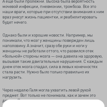
А еще были пролежни. Высока была вероятность
мочевой инфекции, пневмонии, тромбоза. Все это
наши враги, которые при отсутствии внимания к ним
враз унесут жизнь пациентки, и реабилитировать
будет нечего.
Однако были и хорошие новости. Например, мы
понимали, что мозг у женщины повержден лишь
наполовину. А значит, сразу обе руки и ноги у
женщины не работали оттого, что развился отек
«больной» стороны мозга — она давила на здоровую,
вызывая такие двигательные нарушения. С каждым
днем отек мозга спадал, сила в левых конечностях
стала расти. Нужно было только правильно их
нагрузить.
Через неделю Галя могла ухватить левой рукой
предмет. Вот только не понимала, как и зачем это
делать. Представьте, что вы попали на другую
планету. Перед вами быт неизвестных существ, и нет