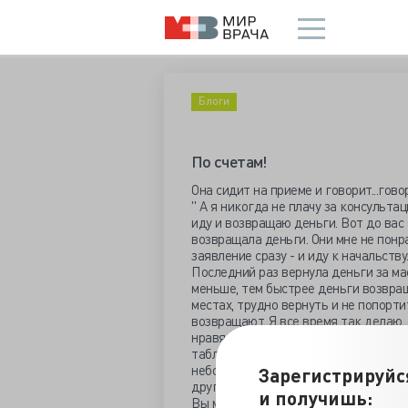
Блоги
По счетам!
Она сидит на приеме и говорит...говори
" А я никогда не плачу за консультац
иду и возвращаю деньги. Вот до вас 
возвращала деньги. Они мне не понр
заявление сразу - и иду к начальств
Последний раз вернула деньги за ма
меньше, тем быстрее деньги возвращ
местах, трудно вернуть и не попорт
возвращают. Я все время так делаю. 
нравятся. Белье, жалко, назад не бе
таблетку. А у меня аллергия. Или он
небогато. Не смотрите на кольцо. Я в
Зарегистрируйс
другой ювелирный. Их у нас как гряз
и получишь:
Вы мне пока нравитесь....