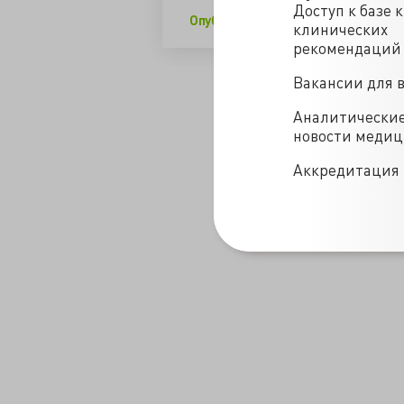
Доступ к базе 
Опубликовано с любезного разреш
клинических
рекомендаций
/blogs/po_schetam-24-02-2017
Вакансии для 
Аналитически
новости меди
Аккредитация 