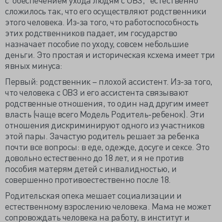
сложилось так, что его осуществляют родственники
этого человека. Из-за того, что работоспособность
этих родственников падает, им государство
назначает пособие по уходу, совсем небольшие
деньги. Это простая и историческая ксхема имеет три
явных минуса:
Первый: родственник – плохой ассистент. Из-за того,
что человека с ОВЗ и его ассистента связывают
родственные отношения, то один над другим имеет
власть (чаще всего Модель Родитель-ребенок). Эти
отношения дискриминируют одного из участников
этой пары. Зачастую родитель решает за ребенка
почти все вопросы: в еде, одежде, досуге и сексе. Это
довольно естественно до 18 лет, и я не против
пособия матерям детей с инвалидностью, и
совершенно противоестественно после 18.
Родительская опека мешает социализации и
естественному взрослению человека. Мама не может
сопровождать человека на работу, в институт и