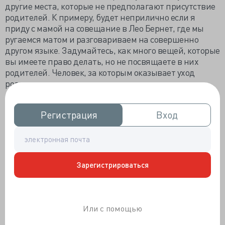
другие места, которые не предполагают присутствие
родителей. К примеру, будет неприлично если я
приду с мамой на совещание в Лео Бернет, где мы
ругаемся матом и разговариваем на совершенно
другом языке. Задумайтесь, как много вещей, которые
вы имеете право делать, но не посвящаете в них
родителей. Человек, за которым оказывает уход
родитель, не может иметь личную жизнь во всех
смыслах. Кроме тех редких исключений, когда
родитель высоконравственен.
Регистрация
Регистрация
Вход
Вход
Отсюда вытекает второй минус – “Я буду жить вечно”.
Родители хотят жить дольше тех, за кем
осуществляют уход. Причина этому совершенно
простая. После их смерти, их сорокалетний ребенок,
совершенно не готовый к жизни (естественно, за него
Зарегистрироваться
же всё решали), остается либо на попечение братьев/
сестер (которым свалилось непонятное чудо), либо
попадает в психоневрологический интернат, а это в
Или с помощью
лучшем случае ГУЛАГ, а в среднем по стране Дахал
(страна, которая победила фашизм...). А это