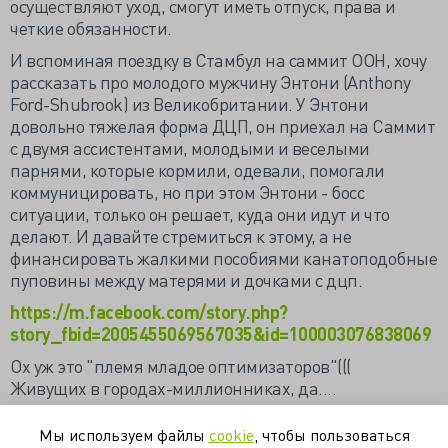
осуществляют уход, смогут иметь отпуск, права и
четкие обязанности.
И вспоминая поездку в Стамбул на саммит ООН, хочу
рассказать про молодого мужчину Энтони (Anthony
Ford-Shubrook) из Великобритании. У Энтони
довольно тяжелая форма ДЦП, он приехал на Саммит
с двумя ассистентами, молодыми и веселыми
парнями, которые кормили, одевали, помогали
коммуницировать, но при этом Энтони - босс
ситуации, только он решает, куда они идут и что
делают. И давайте стремиться к этому, а не
финансировать жалкими пособиями канатоподобные
пуповины между матерями и дочками с дцп.
https://m.facebook.com/story.php?
story_fbid=2005455069567035&id=100003076838069
Ох уж это "племя младое оптимизаторов"(((
Живущих в городах-миллионниках, да....
https://valkiriarf.livejournal.com/1718193.html
Мы используем файлы
cookie
, чтобы пользоваться