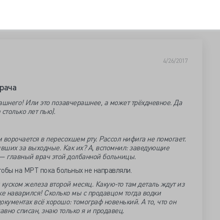
4/26/2017
врача
рашнего! Или это позавчерашнее, а может трёхдневное. Да
 столько лет пью).
м ворочается в пересохшем рту. Рассол нифига не помогает.
ивших за выходные. Как их? А, вспомнил: заведующие
я — главный врач этой долбанной больницы.
тобы на МРТ пока больных не направляли.
уском железа второй месяц. Какую-то там деталь ждут из
пке наварился! Сколько мы с продавцом тогда водки
документах всё хорошо: томограф новенький. А то, что он
авно списан, знаю только я и продавец.