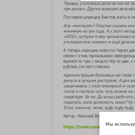
Правда, уголовные дела на них не зав
при делах». Других воришек возьмём
Поставки шприцев, бинтов, ваты и ги
Ага: «месяцев»! Покупка сынком эли
минимум на три года. А у этого нег
«ООО», которое я ему организовал н
уголовничков «кинем» и ещё денежне
А теперь хорошие новости. Через дв
связи с этим, приказываю заведующ
врачей по три, с медсестёр по две, 
рублей, соответственно.
Администрация больницы во главе со
деньги в лучшем ресторане. А для ва
заканчивать с этой планёркой и «хло
после и поспать чуть-чуть можно на
секретаря. Хе-хе. До конца рабочего
поделать, коли должность такая? Ну 
Если, конечно, меня, тьфу-тьфу-тьфу, 
Автор: Николай Волков
Мы использ
https://medrussia.org/4022-planjo