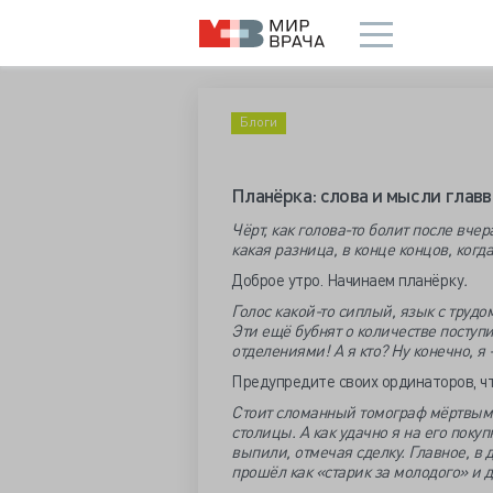
Блоги
Планёрка: слова и мысли глав
Чёрт, как голова-то болит после вче
какая разница, в конце концов, когда
Доброе утро. Начинаем планёрку
.
Голос какой-то сиплый, язык с трудо
Эти ещё бубнят о количестве поступ
отделениями! А я кто? Ну конечно, 
Предупредите своих ординаторов, ч
Стоит сломанный томограф мёртвым к
столицы. А как удачно я на его поку
выпили, отмечая сделку. Главное, в 
прошёл как «старик за молодого» и д