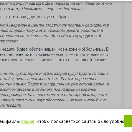
ели и вряд ли заведут. Да и плевать на них. Главное, я «не
 на работу. Покормимся ещё чем бог послал.
пса в течении двух месяцев не будет.
тной квартиры в центре отодвинула поставку расходников
одника здорово получается отмывать деньги больницы в
а больничные же средства. Вот сейчас соучредителей-
е станет.
е недели будет юбилей нашей (моей, конечно) больницы. В
им отделениями и старшим медсёстрам собрать деньги. С
с санитаров и технических работников — по одной тысяче
 мной, бухгалтерия и отдел кадров будут бухать на ваши
с, рабы, вход сделаем платным. Кстати, пора скорее
пнуть» стакан. Водка в холодильнике уже остыла давно. А
 любимом диване в кабинете под надёжной охраной
 дня примерно. Мда, понимаю, что стал «хроником», а что
и ладно, зато сын и внук обеспечены на всю жизнь будут.
не посадят.
уем файлы
cookie
, чтобы пользоваться сайтом было удобно
rka-slova-i-mysli-glavvracha/#hcq=hBq8Vhq