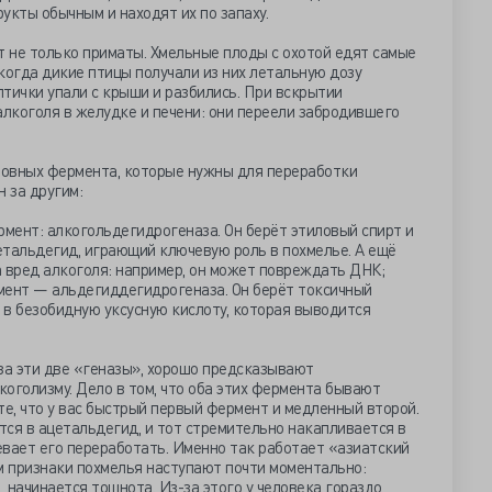
кты обычным и находят их по запаху.
 не только приматы. Хмельные плоды с охотой едят самые
когда дикие птицы получали из них летальную дозу
птички упали с крыши и разбились. При вскрытии
лкоголя в желудке и печени: они переели забродившего
сновных фермента, которые нужны для переработки
н за другим:
рмент: алкогольдегидрогеназа. Он берёт этиловый спирт и
етальдегид, играющий ключевую роль в похмелье. А ещё
 вред алкоголя: например, он может повреждать ДНК;
мент — альдегиддегидрогеназа. Он берёт токсичный
 в безобидную уксусную кислоту, которая выводится
за эти две «геназы», хорошо предсказывают
оголизму. Дело в том, что оба этих фермента бывают
е, что у вас быстрый первый фермент и медленный второй.
ся в ацетальдегид, и тот стремительно накапливается в
евает его переработать. Именно так работает «азиатский
м признаки похмелья наступают почти моментально:
, начинается тошнота. Из-за этого у человека гораздо