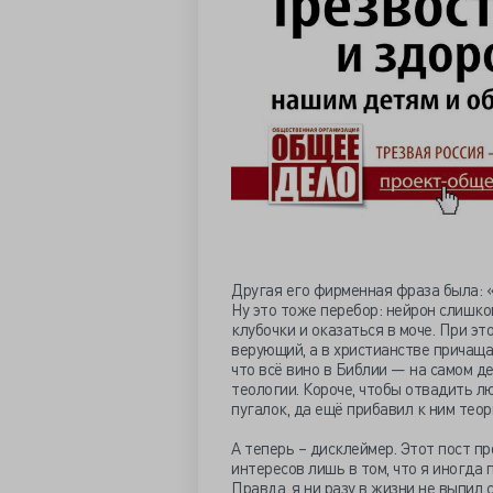
Другая его фирменная фраза была: «Т
Ну это тоже перебор: нейрон слишко
клубочки и оказаться в моче. При э
верующий, а в христианстве причаща
что всё вино в Библии — на самом де
теологии. Короче, чтобы отвадить 
пугалок, да ещё прибавил к ним теор
А теперь – дисклеймер. Этот пост п
интересов лишь в том, что я иногда 
Правда, я ни разу в жизни не выпил 