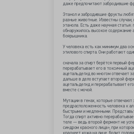
даже предпочитают забродившие фру
Этанол и забродившие фрукты любят
разные животные. Известны случаи, 
этанола. Есть даже научная статья: 
обнаружилось высокое содержание а
боярышника.
У человека есть как минимум два о
этилового спирта. Они работают оди
сначала за спирт берётся первый фе
перерабатывает его в токсичный ац
ацетальдегид во многом отвечает за
дальше в дело вступает второй фер
ацетальдегид и перерабатывает его
вместе с мочой.
Мутации в генах, которые отвечают 
предрасположенность человека к алк
быстрыми и медленными. Представьт
Тогда спирт активно перерабатывает
теле — ведь второй фермент не усп
синдром красного лица», при которо
краснеет кожа на лице, болит голова