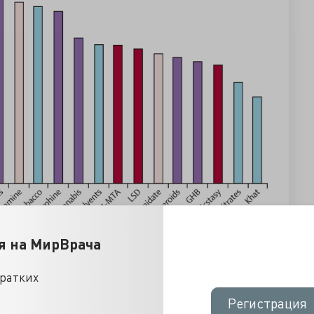
я на МирВрача
кратких
Регистрация
Регистрация