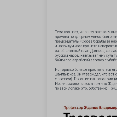
Тема про вред и пользу алкоголя вы
времена популярным мемом был очен
председатель «Союза борьбы за нар
и напридумывал про него невероятн
разоблачённый план Даллеса, согла
русский народ, навязывая ему культ
байки про еврейский заговор с убийс
Но гораздо больше прославилась ег
шампанское. Он утверждал, что вот о
с глазами). Так он использовал эмоц
Ирония заключалась в том, что Ждан
по этой логике, это, собственно… эм