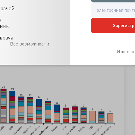
врачей
е
Зарегистр
цины
врача
Все возможности
Или с 