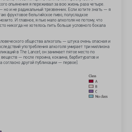
кого опьянения я переживал за всю жизнь раза четыре.
— но и не радикальный трезвенник. Если хотите знать — я
таю фруктовое бельгийское пиво, полусладкое
мохито. И главное, я пью мало алкоголя не потому, что
сто никогда не хотелось пить больше условного бокала
еловеческого общества алкоголь — штука очень опасная и
оследствий употребления алкоголя умирает три миллиона
бликаций в The Lancet, он занимает пятое место по
 веществ — после героина, кокаина, барбитуратов и
а согласно другой публикации — первое).