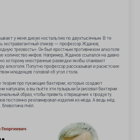
зывает у меня дикую ностальгию по двухтысячным. В те
ь экстравагантный спикер — профессор Жданов,
одную трезвость». Он был яростным противником алкоголя
ое количество мифов. Например, Жданов ссылался на давно
сно которому иностранные разведки якобы спаивают
уру алкоголя. Попутно профессор рассказывал и расистские
твом младенцев головой об угол стола.
о теория про пукающие бактерии, которые создают
ни напукали, а вы пьёте эти пузырьки (и рисовал бактерии
иональный образ, чтобы привить отвращение к продукту.
ов постоянно рекламировал изделия из мёда. А ведь мёд
… блевотина пчёл.