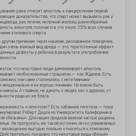
ованию рака относит алкоголь к канцерогенам первой
ывающие доказательства, что спирт может вызывать рак у
ищевода, рак печени, молочной железы, разнообразные
ность алкоголя, получается, что около 3,5% всех случаев
ением этилового спирта.
 другим причинам: через насилие, рискованное поведение,
один очень важный вид вреда — это тератогенный эффект
жденные дефекты у ребенка в результате употребления
енности.
ажется, что некоторые люди демонизируют алкоголь
умывают необоснованные страшилки — как Жданов. Есть
озможно, они сами столкнулись с негативными
и эмоционально я их хорошо понимаю. Но важно быть
 минусы. А главное, не думать о людях как о дураках, от
ьности ради их же блага.
верженность к алкоголю? Есть забавная гипотеза — пока
рмулировал Роберт Дадли из Университета Калифорнии в
ной обезьяны». Для наших предков важной частью рациона
елые. Не пропускать же такой источник легко усваиваемых
у эволюционно выгодно лояльно относиться к этиловому
 Действительно, показано, что некоторые виды обезьян