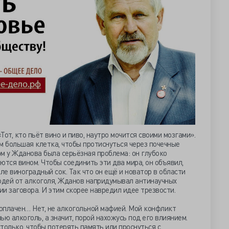
от, кто пьёт вино и пиво, наутро мочится своими мозгами».
м большая клетка, чтобы протиснуться через почечные
том у Жданова была серьёзная проблема: он глубоко
ются вином. Чтобы соединить эти два мира, он объявил,
ле виноградный сок. Так что он ещё и новатор в области
людей от алкоголя, Жданов напридумывал антинаучных
ии заговора. И этим скорее навредил идее трезвости.
роплачен… Нет, не алкогольной мафией. Мой конфликт
пью алкоголь, а значит, порой нахожусь под его влиянием.
столько, чтобы потерять память или проснуться с