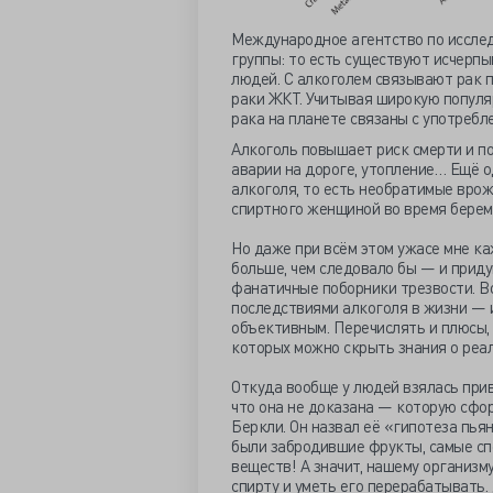
Международное агентство по исслед
группы: то есть существуют исчерп
людей. С алкоголем связывают рак п
раки ЖКТ. Учитывая широкую популяр
рака на планете связаны с употребл
Алкоголь повышает риск смерти и по
аварии на дороге, утопление… Ещё 
алкоголя, то есть необратимые вро
спиртного женщиной во время берем
Но даже при всём этом ужасе мне к
больше, чем следовало бы — и прид
фанатичные поборники трезвости. В
последствиями алкоголя в жизни — 
объективным. Перечислять и плюсы, и
которых можно скрыть знания о реал
Откуда вообще у людей взялась при
что она не доказана — которую сфо
Беркли. Он назвал её «гипотеза пья
были забродившие фрукты, самые сп
веществ! А значит, нашему организм
спирту и уметь его перерабатывать.