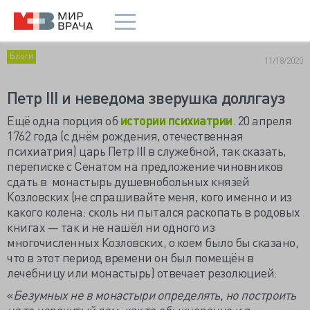
Блоги
11/18/2020
Петр III и неведома зверушка доллгауз
Ещё одна порция об
истории психиатрии
. 20 апреля
1762 года (с днём рождения, отечественная
психиатрия) царь Петр III в служебной, так сказать,
переписке с Сенатом на предложение чиновников
сдать в монастырь душевнобольных князей
Козловских (не спрашивайте меня, кого именно и из
какого колена: сколь ни пытался раскопать в родовых
книгах — так и не нашёл ни одного из
многочисленных Козловских, о коем было бы сказано,
что в этот период времени он был помещён в
лечебницу или монастырь) отвечает резолюцией:
«
Безумных не в монастыри определять, но построить
на то нарочитый дом, как то обыкновенно и в