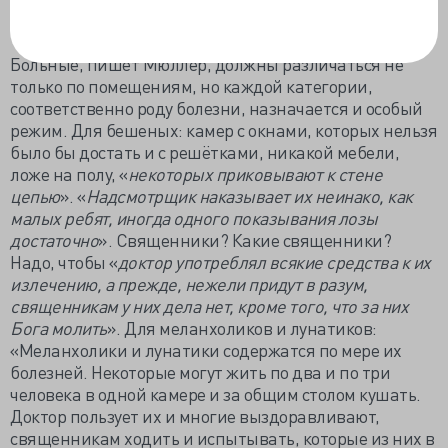
этаже бешеных, во втором меланхоликов и лунатиков,
в третьем — эпилептиков
».
Больные, пишет Мюллер, должны различаться не
только по помещениям, но каждой категории,
соответственно роду болезни, назначается и особый
режим. Для бешеных: камер с окнами, которых нельзя
было бы достать и с решётками, никакой мебели,
ложе на полу, «
некоторых приковывают к стене
цепью
». «
Надсмотрщик наказывает их неинако, как
малых ребят, иногда одного показывания лозы
достаточно
». Священники? Какие священники?
Надо, чтобы «
доктор употреблял всякие средства к их
излечению, а прежде, нежели придут в разум,
священникам у них дела нет, кроме того, что за них
Бога молить
». Для меланхоликов и лунатиков:
«Меланхолики и лунатики содержатся по мере их
болезней. Некоторые могут жить по два и по три
человека в одной камере и за общим столом кушать.
Доктор пользует их и многие выздоравливают,
священникам ходить и испытывать, которые из них в