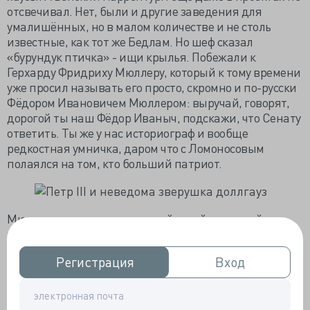
отсвечивал. Нет, были и другие заведения для
умалишённых, но в малом количестве и не столь
известные, как тот же Бедлам. Но шеф сказал
«бурундук птичка» - ищи крылья. Побежали к
Герхарду Фридриху Мюллеру, который к тому времени
уже просил называть его просто, скромно и по-русски
Фёдором Ивановичем Мюллером: выручай, говорят,
дорогой ты наш Фёдор Иваныч, подскажи, что Сенату
ответить. Ты же у нас историограф и вообще
редкостная умничка, даром что с Ломоносовым
полаялся на том, кто больший патриот.
Мюллер взялся за дело со всей своей немецкой
педантичностью — и тоже не нашёл нигде ни слова о
доллгаузах. Пришлось запрашивать коллег из
Регистрация
Регистрация
Вход
Вход
Европы, что-то выдумывать самому — и в результате
для Сената был написан проект «О учреждении дома
для безумных (Dollhaus)», а самого Фёдора
Ивановича можно назвать отцом русской