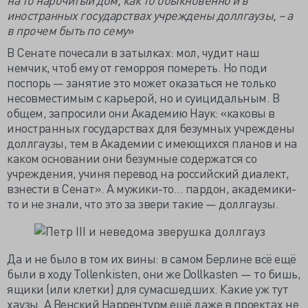
иностранных государствах учреждены доллгаузы, – а
в прочем быть по сему
»
В Сенате почесали в затылках: мол, чудит наш
немчик, чтоб ему от геморроя помереть. Но поди
поспорь — занятие это может оказаться не только
несовместимым с карьерой, но и суицидальным. В
общем, запросили они Академию Наук: «каковы в
иностранных государствах для безумных учреждены
доллгаузы, тем в Академии с имеющихся планов и на
каком основании они безумные содержатся со
учреждения, учиня перевод на российский диалект,
взнести в Сенат». А мужики-то... пардон, академики-
то и не знали, что это за звери такие — доллгаузы.
Да и не было в том их вины: в самом Берлине всё ещё
были в ходу Tollenkisten, они же Dollkasten — то бишь,
ящики (или клетки) для сумасшедших. Какие уж тут
хаузы. А Венский Наррентурм ещё даже в проектах не