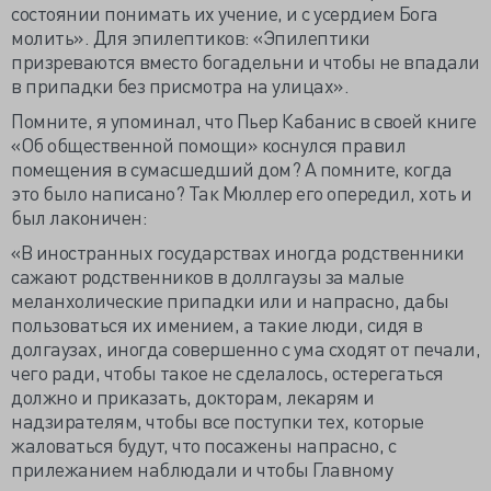
состоянии понимать их учение, и с усердием Бога
молить». Для эпилептиков: «Эпилептики
призреваются вместо богадельни и чтобы не впадали
в припадки без присмотра на улицах».
Помните, я упоминал, что Пьер Кабанис в своей книге
«Об общественной помощи» коснулся правил
помещения в сумасшедший дом? А помните, когда
это было написано? Так Мюллер его опередил, хоть и
был лаконичен:
«В иностранных государствах иногда родственники
сажают родственников в доллгаузы за малые
меланхолические припадки или и напрасно, дабы
пользоваться их имением, а такие люди, сидя в
долгаузах, иногда совершенно с ума сходят от печали,
чего ради, чтобы такое не сделалось, остерегаться
должно и приказать, докторам, лекарям и
надзирателям, чтобы все поступки тех, которые
жаловаться будут, что посажены напрасно, с
прилежанием наблюдали и чтобы Главному