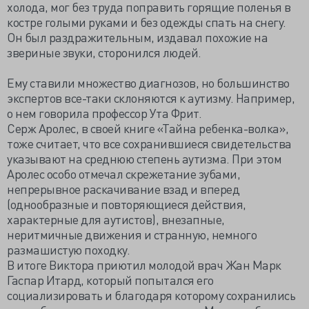
холода, мог без труда поправить горящие поленья в
костре голыми руками и без одежды спать на снегу.
Он был раздражительным, издавал похожие на
звериные звуки, сторонился людей.
Ему ставили множество диагнозов, но большинство
экспертов все-таки склоняются к аутизму. Например,
о нем говорила профессор Ута Фрит.
Серж Аролес, в своей книге «Тайна ребенка-волка»,
тоже считает, что все сохранившиеся свидетельства
указывают на среднюю степень аутизма. При этом
Аролес особо отмечал скрежетание зубами,
непрерывное раскачивание взад и вперед
(однообразные и повторяющиеся действия,
характерные для аутистов), внезапные,
неритмичные движения и странную, немного
размашистую походку.
В итоге Виктора приютил молодой врач Жан Марк
Гаспар Итард, который попытался его
социализировать и благодаря которому сохранились