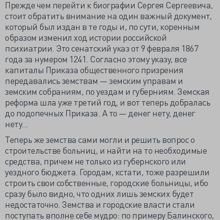
Прежде чем перейти к биографии Сергея Сергеевича,
стоит обратить внимание на один важный документ,
который был издан в те годы и, по сути, коренным
образом изменил ход истории российской
психиатрии. Это сенатский указ от 9 февраля 1867
года за нумером 1241. Согласно этому указу, все
капиталы Приказа общественного призрения
передавались земствам — земским управам и
земским собраниям, по уездам и губерниям. Земская
реформа шла уже третий год, и вот теперь добралась
до подопечных Приказа. А то — денег нету, денег
нету...
Теперь же земства сами могли и решить вопрос о
строительстве больниц, и найти на то необходимые
средства, причем не только из губернского или
уездного бюджета. Городам, кстати, тоже разрешили
строить свои собственные, городские больницы, ибо
сразу было видно, что одних лишь земских будет
недостаточно. Земства и городские власти стали
поступать вполне себе мудро: по примеру Балинского,