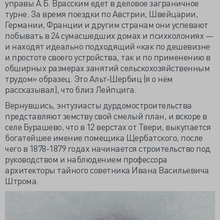
управы А.Б. Врасским едет в деловое заграничное
турне. За время поездки по Австрии, Швейцарии,
Германии, Франции и другим странам они успевают
побывать в 24 сумасшедших домах и психколониях —
и находят идеально подходящий «как по дешевизне
и простоте своего устройства, так и по применению в
обширных размерах занятий сельскохозяйственным
трудом» образец. Это Альт-Шербиц (я о нём
рассказывал), что близ Лейпцига.
Вернувшись, энтузиасты дурдомостроительства
представляют земству свой смелый план, и вскоре в
селе Бурашево, что в 12 верстах от Твери, выкупается
богатейшее имение помещика Щербатского, после
чего в 1878-1879 годах начинается строительство под
руководством и наблюдением профессора
архитекторы тайного советника Ивана Васильевича
Штрома.