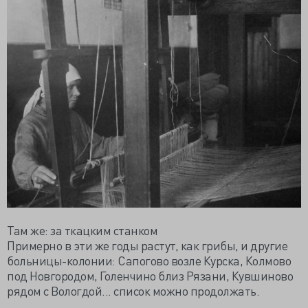
Там же: за ткацким станком
Примерно в эти же годы растут, как грибы, и другие
больницы-колонии: Сапогово возле Курска, Колмово
под Новгородом, Голенчино близ Рязани, Кувшиново
рядом с Вологдой... список можно продолжать.