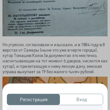
Но утрясли, согласовали и изыскали, и в 1884 году в 8
верстах от Самары (ныне это уже в черте города),
хутор Томашев Колок (в документах это местечко,
насчитывающее на тот момент 6 дворов, числится как
хутор), и прилегающую к нему лесную дачу, земская
управа выкупает за 19 без малого тысяч рублей.
Регистрация
Регистрация
Вход
Вход