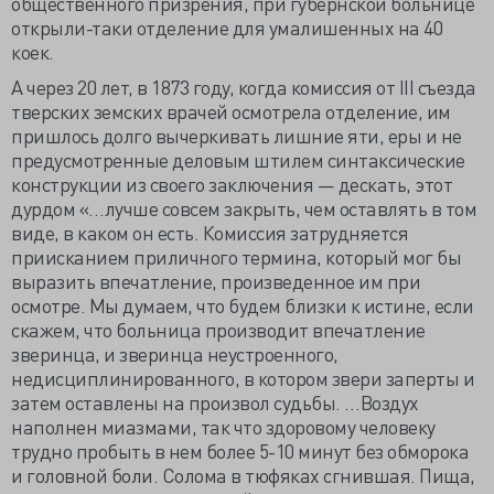
общественного призрения, при губернской больнице
открыли-таки отделение для умалишенных на 40
коек.
А через 20 лет, в 1873 году, когда комиссия от III съезда
тверских земских врачей осмотрела отделение, им
пришлось долго вычеркивать лишние яти, еры и не
предусмотренные деловым штилем синтаксические
конструкции из своего заключения — дескать, этот
дурдом «…лучше совсем закрыть, чем оставлять в том
виде, в каком он есть. Комиссия затрудняется
приисканием приличного термина, который мог бы
выразить впечатление, произведенное им при
осмотре. Мы думаем, что будем близки к истине, если
скажем, что больница производит впечатление
зверинца, и зверинца неустроенного,
недисциплинированного, в котором звери заперты и
затем оставлены на произвол судьбы. …Воздух
наполнен миазмами, так что здоровому человеку
трудно пробыть в нем более 5-10 минут без обморока
и головной боли. Солома в тюфяках сгнившая. Пища,