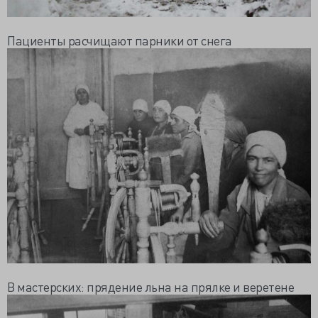
Пациенты расчищают парники от снега
В мастерских: прядение льна на прялке и веретене