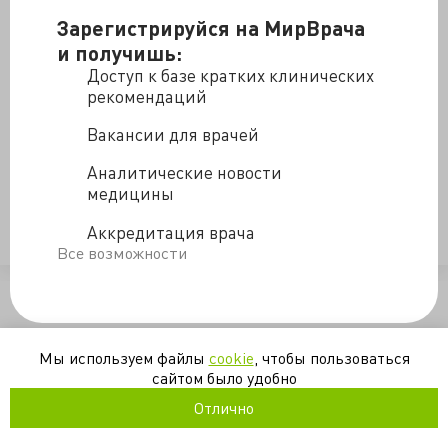
de Parkinson) : étude clinique.
Зарегистрируйся на МирВрача
В этой монографии описывается некий пациент Пьер
и получишь:
Д., 56 лет от роду. На снимке мы видим классическую
Доступ к базе кратких клинических
«позу просителя», характерную для болезни
рекомендаций
Паркинсона. Кстати, владеющие французским
языком могут изучить эту монографию полностью:
Вакансии для врачей
ныне она доступна онлайн совершенно бесплатно.
Аналитические новости
https://med-history.livejournal.com/161939.html
медицины
Аккредитация врача
болезнь паркинсона
история
неврология
Все возможности
/blogs/pervye_portrety_patsientov_s_parkinsonom-14-04-2019
Мы используем файлы
cookie
, чтобы пользоваться
сайтом было удобно
Отлично