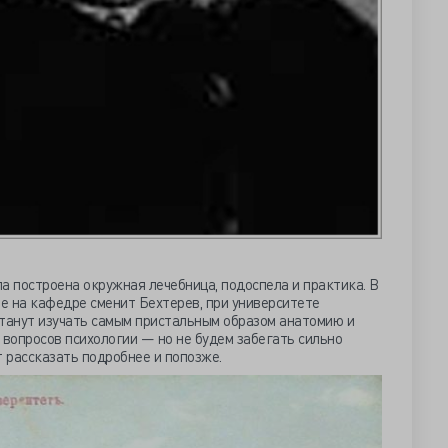
а построена окружная лечебница, подоспела и практика. В
зе на кафедре сменит Бехтерев, при университете
станут изучать самым пристальным образом анатомию и
 вопросов психологии — но не будем забегать сильно
т рассказать подробнее и попозже.