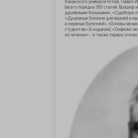
Казанского университетов), Павел 
(всего порядка 300 статей, брошюр и
душевными больными», «Судебную пс
«Душевные болезни для врачей и юр
и нервных болезней», «Основы меха
студентов» (4 издания), «Сифилис м
её лечение» - а также первое отече