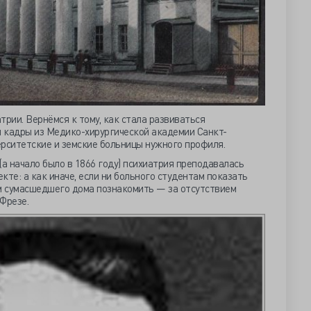
трии. Вернёмся к тому, как стала развиваться
и кадры из Медико-хирургической академии Санкт-
ерситетские и земские больницы нужного профиля.
(а начало было в 1866 году) психиатрия преподавалась
кте: а как иначе, если ни больного студентам показать
ом сумасшедшего дома познакомить — за отсутствием
 Фрезе.