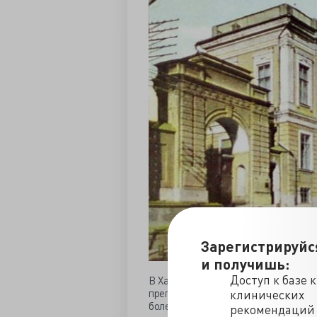
Зарегистрируйс
и получишь:
Доступ к базе 
В Харькове психиатрию, как обязате
преподавать в 1877 году, и на дол
клинических
болезней был выбран Павел Иванович
рекомендаций