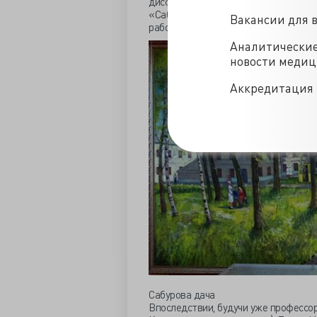
диссертацию «Об изменении чувстви
«Сабурову дачу» (отделение душевно
Вакансии для 
работает сверхштатным ординаторо
Аналитически
новости меди
Аккредитация 
Сабурова дача
Впоследствии, будучи уже профессор