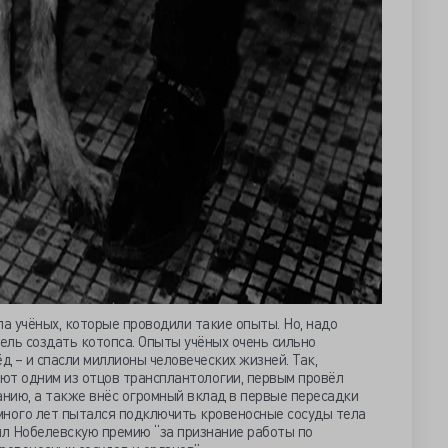
а учёных, которые проводили такие опыты. Но, надо
цель создать котопса. Опыты учёных очень сильно
 – и спасли миллионы человеческих жизней. Так,
ют одним из отцов трансплантологии, первым провёл
нию, а также внёс огромный вклад в первые пересадки
 много лет пытался подключить кровеносные сосуды тела
чил Нобелевскую премию “за признание работы по