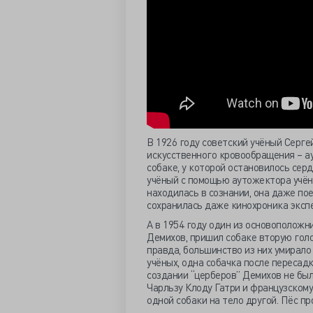
В 1926 году советский учёный Серг
искусственного кровообращения – а
собаке, у которой остановилось сер
учёный с помощью аутожектора учён
находилась в сознании, она даже пое
сохранилась даже кинохроника эксп
А в 1954 году один из основоположн
Демихов, пришил собаке вторую голо
правда, большинство из них умирало 
учёных, одна собачка после пересадк
создании “церберов” Демихов не был
Чарльзу Клоду Гатри и французскому
одной собаки на тело другой. Пёс пр