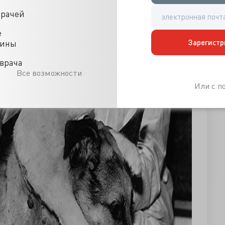
врачей
е
Зарегистр
цины
врача
Все возможности
Или с 