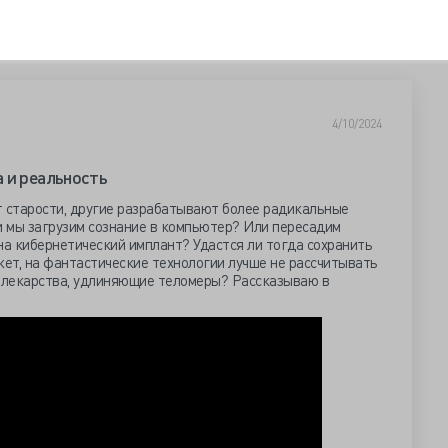
4/10/2024
 и реальность
т старости, другие разрабатывают более радикальные
и мы загрузим сознание в компьютер? Или пересадим
на кибернетический имплант? Удастся ли тогда сохранить
жет, на фантастические технологии лучше не рассчитывать
а лекарства, удлиняющие теломеры? Рассказываю в