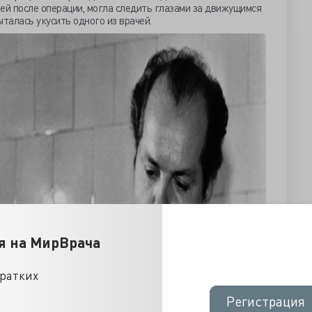
ей после операции, могла следить глазами за движущимся
талась укусить одного из врачей.
я на МирВрача
кратких
Регистрация
Регистрация