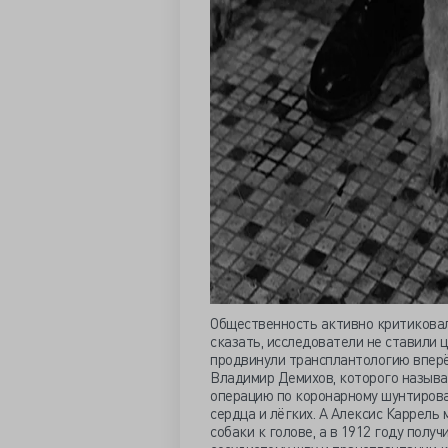
Общественность активно критиковал
сказать, исследователи не ставили 
продвинули трансплантологию вперёд
Владимир Демихов, которого называ
операцию по коронарному шунтирова
сердца и лёгких. А Алексис Каррель
собаки к голове, а в 1912 году полу