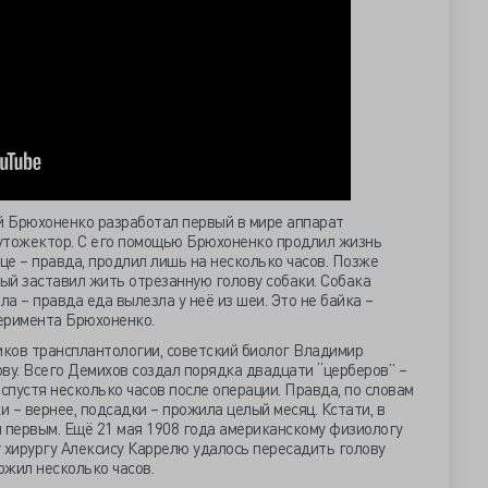
ей Брюхоненко разработал первый в мире аппарат
утожектор. С его помощью Брюхоненко продлил жизнь
дце – правда, продлил лишь на несколько часов. Позже
ый заставил жить отрезанную голову собаки. Собака
ла – правда еда вылезла у неё из шеи. Это не байка –
еримента Брюхоненко.
иков трансплантологии, советский биолог Владимир
ву. Всего Демихов создал порядка двадцати “церберов” –
спустя несколько часов после операции. Правда, по словам
и – вернее, подсадки – прожила целый месяц. Кстати, в
 первым. Ещё 21 мая 1908 года американскому физиологу
 хирургу Алексису Каррелю удалось пересадить голову
ожил несколько часов.