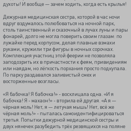
духоты! И вообще — зачем ходить, когда есть крылья!
Дежурная медицинская сестра, которой в час ночи
вдруг вздумалось полюбоваться на ночной парк,
столь таинственный и сказочный в лучах луны и пары
фонарей, долго не могла поверить своим глазам: по
лужайке перед корпусом, делая плавные взмахи
руками, кружили три фигуры в ночных сорочках.
Комплекция участниц этой феерии не позволяла
заподозрить их в причастности к феям, привидениям
или наядам, но лёгкость порхания просто подкупала.
По парку раздавался заливистый смех и
восторженные возгласы.
«Я бабочка! Я бабочка!» - восклицала одна. «И я
бабочка! Я - махаон!» - вторила ей другая. «А я —
чёрная моль! Нет, я — летучая мышь! Нет, всё же
чёрная моль!» - пыталась самоидентифицироваться
третья. Попытки дежурной медицинской сестры и
двух нянечек разубедить трёх резвящихся на поляне