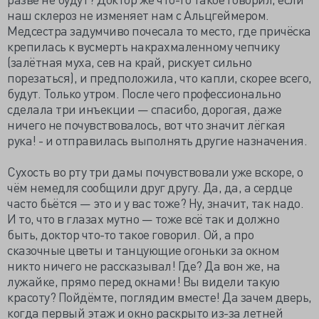
наш склероз не изменяет нам с Альцгеймером.
Медсестра задумчиво почесала то место, где причёска
крепилась к вусмерть накрахмаленному чепчику
(залётная муха, сев на край, рискует сильно
порезаться), и предположила, что капли, скорее всего,
будут. Только утром. После чего профессионально
сделала три инъекции — спасибо, дорогая, даже
ничего не почувствовалось, вот что значит лёгкая
рука! - и отправилась выполнять другие назначения.
Сухость во рту три дамы почувствовали уже вскоре, о
чём немедля сообщили друг другу. Да, да, а сердце
часто бьётся — это и у вас тоже? Ну, значит, так надо.
И то, что в глазах мутно — тоже всё так и должно
быть, доктор что-то такое говорил. Ой, а про
сказочные цветы и танцующие огоньки за окном
никто ничего не рассказывал! Где? Да вон же, на
лужайке, прямо перед окнами! Вы видели такую
красоту? Пойдёмте, поглядим вместе! Да зачем дверь,
когда первый этаж и окно раскрыто из-за летней