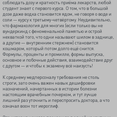
соблюдать дозу и кратность приёма лекарств, любой
студент знает с первого курса. О том, что в большой
дозе даже водка становится ядом, не говоря о воде и
соли — курсу к третьему-четвёртому. Неудивительно,
что фармакология для многих (если только вы не
вундеркинд с феноменальной памятью и острой
нехваткой того, что одни называют шилом в заднице,
а другие — внутренним стержнем) становится
кошмаром, который потом долго ещё снится.
Формулы, проценты и промилле, формы выпуска,
основное и побочные действия, взаимодействие друг
с другом — и чтобы к экзамену всё наизусть!
К среднему медперсоналу требования не столь
строги, зато очень важен навык дешифровки
назначений, начертанных в истории болезни
настоящим врачебным почерком, и тут лучше
лишний раз уточнить и переспросить доктора, а что
означал воон тот иероглиф.