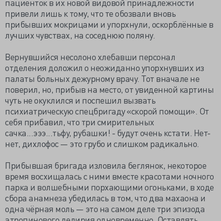
пациенток в их новой видовой принадлежности
привели лишь к тому, что те обозвали вновь
прибывших мокрицами и упорхнули, оскорблённые в
лучших чувствах, на соседнюю поляну.
Вернувшийся несолоно хлебавши персонал
отделения доложил о неожиданно упорхнувших из
палаты больных дежурному врачу. Тот вначале не
поверил, но, прибыв на место, от увиденной картины
чуть не окуклился и поспешил вызвать
психиатрическую спецбригаду «скорой помощи». От
себя прибавил, что три смирительных
сачка...эээ...тьфу, рубашки! - будут очень кстати. Нет-
нет, дихлофос — это грубо и слишком радикально.
Прибывшая бригада изловила беглянок, некоторое
время восхищалась с ними вместе красотами ночного
парка и волшебными порхающими огоньками, в ходе
сбора анамнеза убедилась в том, что два махаона и
одна чёрная моль — это на самом деле три эпизода
атропинового делирия одновременно. Оставлять