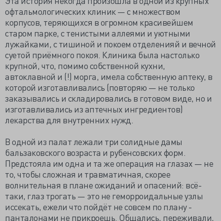
Эта история некогда произошла в одной из крупных
офтальмологических клиник — с множеством
корпусов, теряющихся в огромном красивейшем
старом парке, с тенистыми аллеями и уютными
лужайками, с тишиной и покоем отделенияй и вечной
суетой приёмного покоя. Клиника была настолько
крупной, что, помимо собственной кухни,
автоклавной и (!) морга, имела собственную аптеку, в
которой изготавливались (повторяю — не только
заказывались и складировались в готовом виде, но и
изготавливались из аптечных ингредиентов)
лекарства для внутренних нужд.
В одной из палат лежали три солидные дамы
бальзаковского возраста и рубенсовских форм.
Предстояла им одна и та же операция на глазах — не
то, чтобы сложная и травматичная, скорее
волнительная в плане ожиданий и опасений: всё-
таки, глаз трогать — это не геморроидальные узлы
иссекать, ежели что пойдёт не совсем по плану -
панталонами не прикроешь. Общались, переживали,