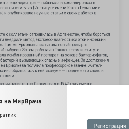
аха, а еще через три — побывала в командировках в
ских институтах (Институте имени Коха в Германии и
) и опубликовала научные статьи о своих работах в
те с коллегами отправилась в Афганистан, чтобы бороться
оги внедрили метод экспресс-диагностики этой инфекции
ок. Там же Ермольева испытала новый препарат
й вибрион. Затем, работая в Ташкентском институте
дала комбинированный препарат на основе бактериофагов,
 бактерий, вызывающих опасные инфекции. За достижения
ией Ермольева получила профессорское звание. Жители
жливо обращались к ней «ханум» — позднее это слово в
коллеги.
ления нацистов на Сталинград в 1942 году именно
редотвратить эпидемию холеры. От инфекции уже страдали
нную питьевую воду она легко могла перекинуться на
куироваться жителей. Количество препарата
я на МирВрача
бы привезти с собой, было небольшим, и ученые решили
по пути поезд с ценным грузом разбомбили. Зинаиде
кратких
лось ничего, кроме как совершить невозможное:
тво препарата бактериофагов в городе, за который идут
Регистрация
Регистрация