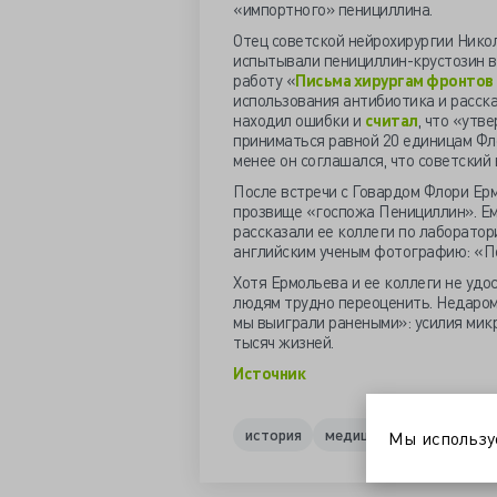
«импортного» пенициллина.
Отец советской нейрохирургии Никол
испытывали пенициллин-крустозин в
работу «
Письма хирургам фронтов
использования антибиотика и расска
находил ошибки и
считал
, что «утв
приниматься равной 20 единицам Фло
менее он соглашался, что советский
После встречи с Говардом Флори Ер
прозвище «госпожа Пенициллин». Ем
рассказали ее коллеги по лаборато
английским ученым фотографию: «Пе
Хотя Ермольева и ее коллеги не удо
людям трудно переоценить. Недаром
мы выиграли ранеными»: усилия мик
тысяч жизней.
Источник
история
медицина
микробиоло
Мы использ