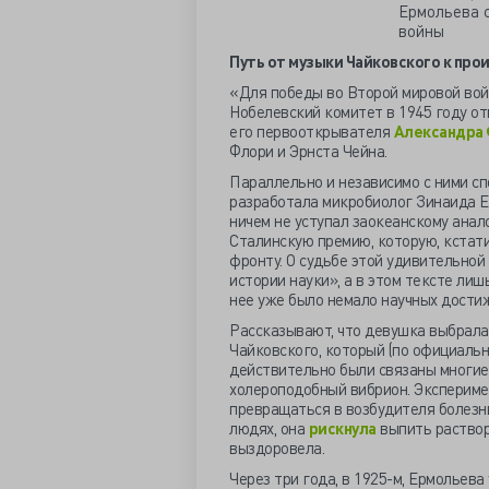
Путь от музыки Чайковского к пр
«Для победы во Второй мировой войн
Нобелевский комитет в 1945 году о
его первооткрывателя
Александра
Флори и Эрнста Чейна.
Параллельно и независимо с ними с
разработала микробиолог Зинаида Ер
ничем не уступал заокеанскому анал
Сталинскую премию, которую, кстат
фронту. О судьбе этой удивительно
истории науки», а в этом тексте лиш
нее уже было немало научных дости
Рассказывают, что девушка выбрала
Чайковского, который (по официально
действительно были связаны многие 
холероподобный вибрион. Эксперимен
превращаться в возбудителя болезни
людях, она
рискнула
выпить раствор
выздоровела.
Через три года, в 1925-м, Ермольев