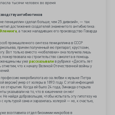
оизводству антибиотиков
е пенициллин сделал больше, чем 25 дивизий», — так
тметил достижения создателей знаменитого антибиотика:
 Флеминга
, а также наладивших его производство Говарда
пособ промышленного синтеза пенициллина в СССР
мольева, причем полученный ею препарат, крустозин,
огу. Вот только вместо «нобелевки» она получила лишь
и, пожертвовала на строительство самолета в помощь
й женщины мы уже
рассказывали
в рубрике «Десять лет
ь отметим, что к началу Великой Отечественной войны у
жений.
 профессию микробиолога из-за любви к музыке Петра
й версии) умер от холеры в 1893 году. С этой инфекцией
ее открытия. Когда ей было 24 года, Зинаида открыла
ты указывали на то, что в кишечнике он мог
. Не найдя добровольцев, чтобы испытать эту гипотезу на
 с культурой сама и заразилась холерой — но, к счастью,
а уже возглавила отдел биохимии микробов в