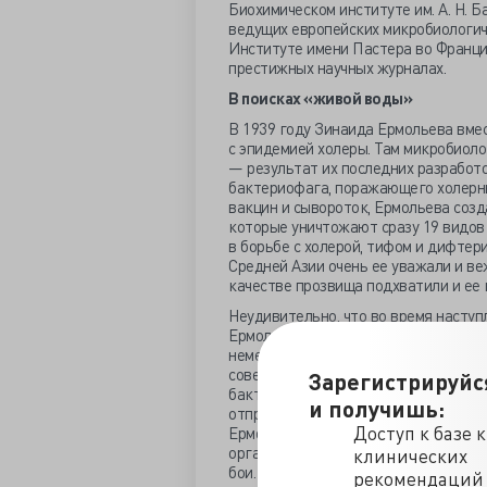
Биохимическом институте им. А. Н. Б
ведущих европейских микробиологиче
Институте имени Пастера во Франции
престижных научных журналах.
В поисках «живой воды»
В 1939 году Зинаида Ермольева вмес
с эпидемией холеры. Там микробиол
— результат их последних разработ
бактериофага, поражающего холерны
вакцин и сывороток, Ермольева соз
которые уничтожают сразу 19 видов
в борьбе с холерой, тифом и дифтер
Средней Азии очень ее уважали и ве
качестве прозвища подхватили и ее 
Неудивительно, что во время наступ
Ермольеву отправили туда, чтобы п
немецкие солдаты, и через загрязне
советских солдат и не успевших эва
Зарегистрируйс
бактериофагов, которое можно было 
и получишь:
отправить запасы эшелоном. Однако 
Доступ к базе 
Ермольевой и ее коллегам не остава
организовать масштабное производс
клинических
бои.
рекомендаций