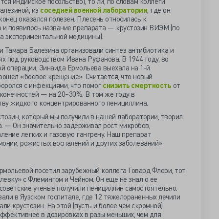
тся индийское посольство), то ли, по словам коллеги
алезиной, из
соседней военной лаборатории
, где он
конец оказался полезен. Плесень относилась к
го и появилось название препарата — крустозин ВИЭМ (по
а экспериментальной медицины).
и Тамара Балезина организовали синтез антибиотика и
ях под руководством Ивана Руфанова. В 1944 году, во
й операции, Зинаида Ермольева выехала на 1-й
рошел «боевое крещение». Считается, что новый
оролся с инфекциями, что помог
снизить смертность
от
 конечностей — на 20–30%. В том же году в
тву жидкого концентрированного пенициллина.
тозин, который мы получили в нашей лаборатории, творил
. — Он значительно задерживал рост микробов,
ление легких и газовую гангрену. Наш препарат
онии, рожистых воспалений и других заболеваний».
рмольевой посетил зарубежный коллега Говард Флори, тот
левку» с Флемингом и Чейном. Он еще не знал о ее
 советские ученые получили пенициллин самостоятельно.
али в Яузском госпитале, где 12 тяжелораненных лечили
ли крустозин. На этой (пусть и более чем скромной)
ффективнее в дозировках в разы меньших, чем для