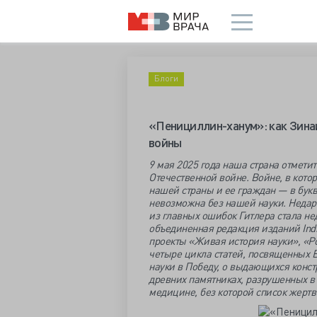
Блоги
«Пенициллин-ханум»: как Зина
войны
9 мая 2025 года наша страна отмети
Отечественной войне. Войне, в кото
нашей страны и ее граждан — в букв
невозможна без нашей науки. Недар
из главных ошибок Гитлера стала не
объединенная редакция изданий Indi
проекты «Живая история науки», «Р
четыре цикла статей, посвященных 
науки в Победу, о выдающихся констр
древних памятниках, разрушенных в в
медицине, без которой список жерт