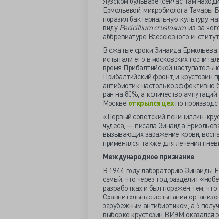
Яузском бульваре (сейчас там находи
Ермольевой, микробиолога Тамары Б
поразил бактериальную культуру, на
виду
Penicillium crustosum
, из-за че
аббревиатуре Всесоюзного институт
В сжатые сроки Зинаида Ермольева 
испытали его в московских госпитал
время Прибалтийской наступательно
Прибалтийский фронт, и крустозин п
антибиотик настолько эффективно б
ран на 80%, а количество ампутаций
Москве
открылся цех
по производс
«Первый советский пенициллин-крус
чудеса, — писала Зинаида Ермольева
вызывающих заражение крови, воспа
применялся также для лечения пневм
Международное признание
В 1944 году лабораторию Зинаиды Е
самый, что через год разделит «нобе
разработках и был поражен тем, что
Сравнительные испытания организов
зарубежным антибиотиком, а 6 получа
выборке крустозин ВИЭМ оказался э