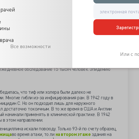
командования, советские солдаты начали воровать трупы
врачей
в Сталинграде в подпольной лаборатории работают
образцы холерных вибрионов и палочек брюшного тифа,
е
 бактериофаги, любому показалась бы безумной.
Зарегистр
цины
едомлялся о ходе работы, фамильярно обращаясь к
, отложить наступление?» На что она якобы отвечала:
врача
Такое обращение могло использоваться в шутку из-за
Все возможности
ет, всего за несколько месяцев усилия ученых окупились.
о ежедневно обеспечивало препаратом, который
Или с 
й», 50 тысяч человек. Для ежедневной дезинфекции
тавки в город 300 тонн хлорамина и несколько тонн мыла
 ежедневное обследование 15 тысяч человек. Эпидемию
бедилась, что тиф или холера были далеко не
 Многие гибли из-за инфицирования ран. В 1942 году в
мицидин С. Но он подходил лишь для наружного
ыл достаточно токсичным. В то же время в США и Англии
й начинали применять в клинической практике. В 1942
ы в этом направлении.
енициллина искали повсюду. Только 93-й по счету образец,
ежища
во время атаки, то ли
на втором этаже
здания на