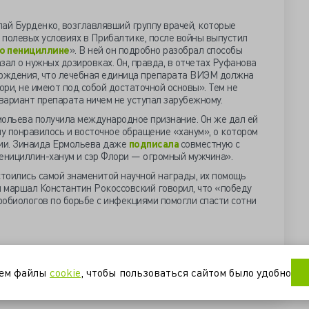
ай Бурденко, возглавлявший группу врачей, которые
 полевых условиях в Прибалтике, после войны выпустил
 о пенициллине
». В ней он подробно разобрал способы
зал о нужных дозировках. Он, правда, в отчетах Руфанова
ерждения, что лечебная единица препарата ВИЭМ должна
ри, не имеют под собой достаточной основы». Тем не
 вариант препарата ничем не уступал зарубежному.
мольева получила международное признание. Он же дал ей
у понравилось и восточное обращение «ханум», о котором
рии. Зинаида Ермольева даже
подписала
совместную с
нициллин-ханум и сэр Флори — огромный мужчина».
стоились самой знаменитой научной награды, их помощь
 маршал Константин Рокоссовский говорил, что «победу
робиологов по борьбе с инфекциями помогли спасти сотни
гия
пенициллин
уем файлы
cookie
, чтобы пользоваться сайтом было удобно