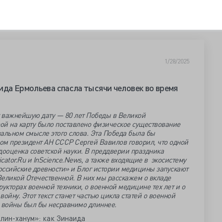
1/28/2025
ида Ермольева спасла тысячи человек во время
т важнейшую дату — 80 лет Победы в Великой
рой на карту было поставлено физическое существование
альном смысле этого слова. Эта Победа была бы
ом президент АН СССР Сергей Вавилов говорил, что одной
дооценка советской науки. В преддверии праздника
cator.Ru и InScience.News, а также входящие в экосистему
оссийские древности» и Блог истории медицины запускают
Великой Отечественной. В них мы расскажем о вкладе
укторах военной техники, о военной медицине тех лет и о
ойну. Этот текст станет частью цикла статей о военной
в войны был бы несравнимо длиннее.