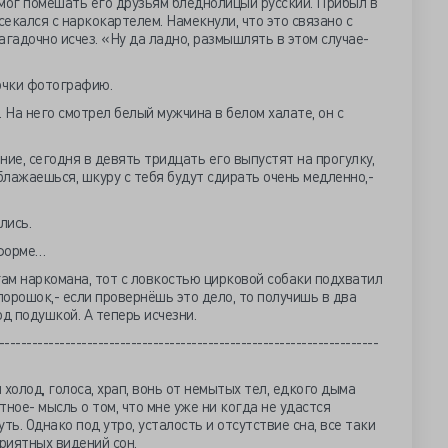
мог помешать его друзьям бледнолицый русский. Прибыл в
секался с наркокартелем. Намекнули, что это связано с
агадочно исчез. «Ну да ладно, размышлять в этом случае-
очки фотографию.
На него смотрел белый мужчина в белом халате, он с
ие, сегодня в девять тридцать его выпустят на прогулку,
блажаешься, шкуру с тебя будут сдирать очень медленно,-
лись.
 форме…
огам наркомана, тот с ловкостью цирковой собаки подхватил
орошок,- если провернёшь это дело, то получишь в два
д подушкой. А теперь исчезни.
---------------------------------------------------------------------
олод, голоса, храп, вонь от немытых тел, едкого дыма
тное- мысль о том, что мне уже ни когда не удастся
ть. Однако под утро, усталость и отсутствие сна, все таки
приятных видений сон.