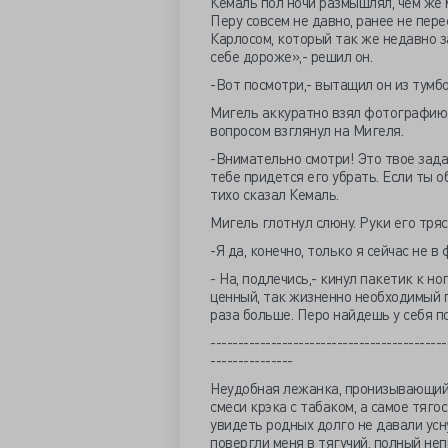
Кемаль пол ночи размышлял, чем же 
Перу совсем не давно, ранее не пере
Карлосом, который так же недавно з
себе дороже»,- решил он.
-Вот посмотри,- вытащил он из тумб
Мигель аккуратно взял фотографию. 
вопросом взглянул на Мигеля.
-Внимательно смотри! Это твое задан
тебе придется его убрать. Если ты о
тихо сказал Кемаль.
Мигель глотнул слюну. Руки его тряс
-Я да, конечно, только я сейчас не в
- На, подлечись,- кинул пакетик к н
ценный, так жизненно необходимый п
раза больше. Перо найдешь у себя по
-------------------------------------------
---------------
Неудобная лежанка, пронизывающий х
смеси крэка с табаком, а самое тягос
увидеть родных долго не давали усну
повергли меня в тягучий, полный не