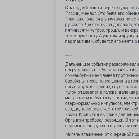
С западной вышки, через окуляр опт
России, Мендос. Это была его обычн
План заключался в уничтожении ост
русского. Десять тысяч долларов, э
пятидесяти метров, прошлым вечеро
жестяную банку. А уж такая крупная
перспективам, сбудется его мечта о
-------------------------------------------
----
Дальнейшие события разворачивалис
погрузившись в себя, я напрочь заб
сомнамбулии меня вывел протяжный к
барабаны, тихое пение шамана втори
органы чувств- зрение, слух стали 
гулом отдавался в голове, далекая р
мог различить букашку с пятидесяти
сверхнормальных импульсов, электр
сердце, забилось с частотой близко
крови. Кровь под высоким давлением
Организм требовал разрядки. В тот м
нервных перегрузок получил аритмию
Мигель вгашенный от очередной пор