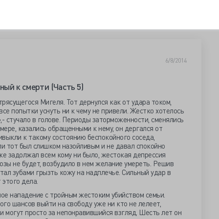
6/8/2014
ный к смерти (Часть 5)
трясущегося Мигеля. Тот дернулся как от удара током,
все попытки уснуть ни к чему не привели. Жестко хотелось
к»,- стучало в голове. Периоды заторможенности, сменялись
мере, казались обращенными к нему, он дергался от
ивыкли к такому состоянию беспокойного соседа,
ли тот был слишком назойливым и не давал спокойно
уже задолжал всем кому ни было, жестокая депрессия
дозы не будет, возбудило в нем желание умереть. Решив
стал зубами грызть кожу на надплечье. Сильный удар в
 этого дела.
ное нападение с тройным жестоким убийством семьи.
ого шансов выйти на свободу уже ни кто не лелеет,
и могут просто за непонравившийся взгляд. Шесть лет он