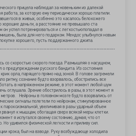
ического прицела наблюдал за новеньким из далекой
ая работа, за которую ему периодически хорошо платили.
авшегося в живых, особенно это касалось белокожего
то хорошие деньги, а расстояние не превышало ста
м он успел потренироваться и с легкостьюпопадал в
 мишень, была для него подарком. Мендос улыбнулся новым
 покупке хорошего, пусть поддержанного джипа.
---------------------------------------------------------------------
ь со скоростью скорого поезда. Размышляя о насущном,
ыл о предупреждении русского бандита. Из состояния
рик орла, парящего прямо над зоной. В голове загремели
ло ритму, сознание будто взорвалось, обострились все
работать в напряженном режиме, в этот момент любой шум
ечь оглушала. Зрение обострилось в разы, в этот момент я
 метров. Нейроны в головном мозге будто взорвались от
ические сигналы полетели по нейронам, стимулированное
й к пароксизмальной, увеличивая в разы ударный объем
 рванул к мышцам, обогащая сверх всякой меры клетки.
омент я испугался своему состоянию, думая, что от
. Но удивился физической легкости и приливу сил.
ции крэка, был на взводе. Руку возбуждающе холодила