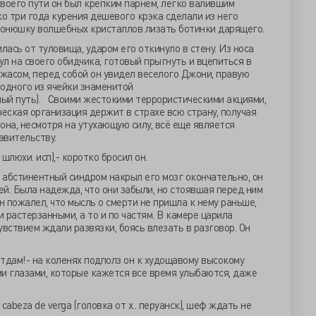
своего пути он был крепким парнем, легко валившим
ко три года курения дешевого крэка сделали из него
 понюшку волшебных кристаллов лизать ботинки дарящего.
лась от туловища, ударом его откинуло в стену. Из носа
ул на своего обидчика, готовый прыгнуть и вцепиться в
ужасом, перед собой он увидел веселого Джони, правую
одного из ячейки знаменитой
ый путь). Своими жестокими террористическими акциями,
ская организация держит в страхе всю страну, получая
она, несмотря на утухающую силу, всё еще является
авительству.
шлюхи. исп),- коротко бросил он.
а абстинентный синдром накрыл его мозг окончательно, он
ей. Была надежда, что они забыли, но стоявшая перед ним
н пожалел, что мысль о смерти не пришла к нему раньше,
 растерзанными, а то и по частям. В камере царила
увствием ждали развязки, боясь влезать в разговор. Он
я отдам!- на коленях подполз он к худощавому высокому
и глазами, которые кажется все время улыбаются, даже
и
cabeza
de
verga
(головка от х.. перуанск), шеф ждать не