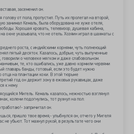
 вставая, засеменил он.
 голову от пола, пропустил. Путь их пролегал на второй,
ую занимал Кемаль, была оборудована не хуже отеля,
свободы. Хорошая кровать, телевизор, душевая кабина,
на окне указывала, что не отель. Хозяин играл в шахматы с
 среднего роста, с индийскими корнями, чуть полнеющий
енял пятый десяток. Казалось, добрые, чуть выпученные
 говорили о человеке мягком и даже слабовольном.
анчивым, те, кто ошибались, уже давно кормили червями
ый главарь банды, готовый, если это будет нужно
 отца на плантации коки. В этой тюрьме
третий год он держит зону в ежовых рукавицах, даже
я к нему.
сущийся Мигель. Кемаль казалось, нежностью взглянул
нак, колени подогнулись, тот рухнул на пол:
 отработаю!- запричитал он.
шься, пришло твое время,- улыбнулся он, отчего у Мигеля
ас не убьют. Тот махнул рукой, в результате чего они