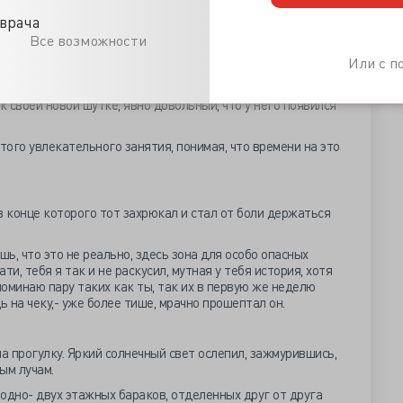
ищи и полноценным отдыхом. Полноценный отдых ты уже
врача
я, что у тебе еще есть возможность чем жевать и что
ечениями он густо рыгнул,- на обед все пойдем в столовку,
Все возможности
о утрам, с девяти до десяти.
Или с 
к своей новой шутке, явно довольный, что у него появился
того увлекательного занятия, понимая, что времени на это
в конце которого тот захрюкал и стал от боли держаться
шь, что это не реально, здесь зона для особо опасных
ати, тебя я так и не раскусил, мутная у тебя история, хотя
поминаю пару таких как ты, так их в первую же неделю
ь на чеку,- уже более тише, мрачно прошептал он.
а прогулку. Яркий солнечный свет ослепил, зажмурившись,
ым лучам.
одно- двух этажных бараков, отделенных друг от друга