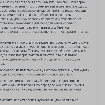
юченные были разделены разными площадками. Наш барак
енным строением, построенным еще в девяностые. Двор,
редставлял собой выжженную солнцем пустошь, посреди
енницами дров, хаотично разбросанных по всему
ысоченным двойным забором из толстых металлических
транство необходимое для передвижения охраны с
проволока, судя по всему, первый ряд был под
ервого ряда стены стаяли вышки, где также располагалась
юченные тут же стали объединяться, согласно цвету кожи,
ядевшись, я увидел моего нового знакомого, тот общался с
тикам- нацистами. Тот помахал мне рукой присоединиться
каз, означал потерю покровительства, это был выбор,
 мою дальнейшую судьбу. И я сделал этот выбор, не
ов.
м наблюдали латиноамериканцы, афроамериканцы, они ждали
жидая возможности пообщаться с новой жертвой.
 в коллектив, а поскольку белокожие, представляли
рнокожим и латиносам я по определению был не нужен. С
гораздо ниже тех зачуханных зыков, что разносили еду
оамериканцев отделился мужчина, выдвинулся в мою