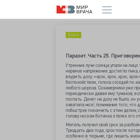
Блоги
Паразит. Часть 25. Приговорен
Утренние лучи солнца упали на лицо 
нервное напряжение достигло пика, 
вкурить дозу, «крэк, крэк, крэк, крэ
беспокойством, голоса соседей по ка
любого шороха. Сокамерники уже пр
периодически давая ему тумаков, ес
поспать. Денег на дозу не было, он 
охватила мозг, понимание того, что 
побыстрее покончить с этим делом, 
голову носком ботинка отвлек его от
Мигель получил свой срок за разбой
Тридцать два года, срок после котор
особенно в тюрьме, где лишить жизн