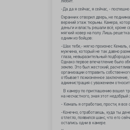
любит.
-Да да я сейчас, я сейчас, - поспешно
Охранник отворил дверь, не поднимая
верхний этаж тюрьмы. Камера, котор
деньги и власть решали всё, кроме 
мягкий ковер на полу. Лишь решетка 
одним из бойцов:
-Шах тебе,- мягко произнес Кемаль,
мужчина, который не так давно разм
глаза, невыразительный подбородок,
Однако первое впечатление было обм
землю. Это был жестокий, расчетлив
организации отправить собственного
отбывает пожизненное заключение, 
администрация с уважением относитс
В камеру по приглашению вошел тря
на несчастного, зная этот недобрый з
- Кемаль я отработаю, прости, я все
-Конечно, отработаешь, куда ты дене
отлегло, появился шанс, что его сейч
остались одни в камере.