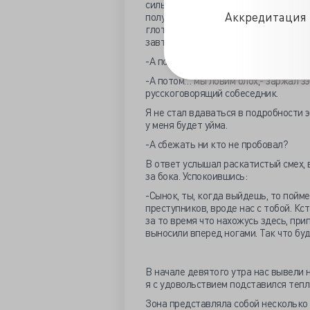
силы приходят, только с приемом п
Аккредитация 
получил, теперь прими пищу и радуйс
глотать,- явно довольный своими изр
завтрак и ужин приносят. Прогулки п
-А потом?
-А потом… мы ловим блох,- заржал зэ
русскоговорящий собеседник.
Я не стал вдаваться в подробности э
у меня будет уйма.
-А сбежать ни кто не пробовал?
В ответ услышал раскатистый смех, 
за бока. Успокоившись:
-Сынок, ты, когда выйдешь, то пойме
преступников, вроде нас с тобой. Кст
за то время что нахожусь здесь, при
выносили вперед ногами. Так что буд
В начале девятого утра нас вывели н
я с удовольствием подставился тепл
Зона представляла собой несколько 