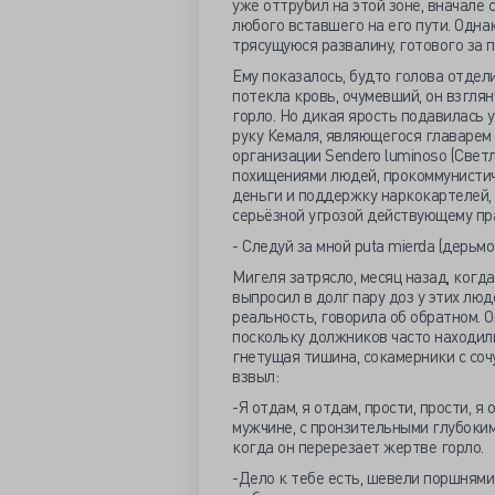
уже оттрубил на этой зоне, вначале 
любого вставшего на его пути. Одна
трясущуюся развалину, готового за
Ему показалось, будто голова отдели
потекла кровь, очумевший, он взглян
горло. Но дикая ярость подавилась 
руку Кемаля, являющегося главарем 
организации
Sendero
luminoso
(Светл
похищениями людей, прокоммунистиче
деньги и поддержку наркокартелей, 
серьёзной угрозой действующему пр
- Следуй за мной
puta
mierda
(дерьмо 
Мигеля затрясло, месяц назад, когд
выпросил в долг пару доз у этих люд
реальность, говорила об обратном. О
поскольку должников часто находили
гнетущая тишина, сокамерники с соч
взвыл:
-Я отдам, я отдам, прости, прости, 
мужчине, с пронзительными глубоким
когда он перерезает жертве горло.
-Дело к тебе есть, шевели поршням