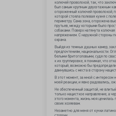
колючей проволокой, так, что закл
был самым крупным двухэтажным кам
огороженный колючей проволокой, п
которой стояла полевая кухня с пол
периметру. Сама зона, огорожена в
прутьев, между которыми было прос
собаками. Поверх натянута колючая 
напряжением. С наружной стороны п
охрана.
Выйдя из темных душных камер, закл
предпочтениям, национальности. Огл
белыми бритоголовыми, судя по свас
к их группировке, я понимал, что от
который, возможно бы предопределил
двинувшись с места в сторону нацист
В этот момент, за мной с интересо
моей реакции, и явно радовались, о
Не обеспеченный защитой, не влитый
только нацисткое направление, а че
этого момента, жизнь моя ценилась 
своих хозяевам.
Незаметно для меня от кучки латин
сторону…