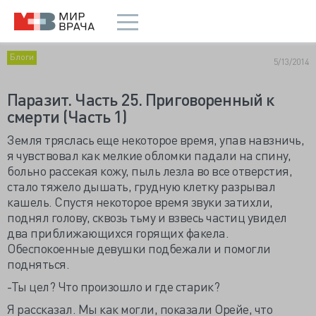
Блоги
5/13/2014
Паразит. Часть 25. Приговоренный к
смерти (Часть 1)
Земля тряслась еще некоторое время, упав навзничь,
я чувствовал как мелкие обломки падали на спину,
больно рассекая кожу, пыль лезла во все отверстия,
стало тяжело дышать, грудную клетку разрывал
кашель. Спустя некоторое время звуки затихли,
поднял голову, сквозь тьму и взвесь частиц увидел
два приближающихся горящих факела.
Обеспокоенные девушки подбежали и помогли
подняться.
-Ты цел? Что произошло и где старик?
Я рассказал. Мы как могли, показали Орейе, что