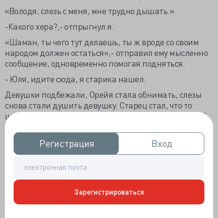
«Володя, слезь с меня, мне трудно дышать.»
-Какого хера?,- отпрыгнул я.
«Шаман, ты чего тут делаешь, ты ж вроде со своим
народом должен остаться»,- отправил ему мысленно
сообщение, одновременно помогая подняться.
- Юля, идите сюда, я старика нашел.
Девушки подбежали, Орейя стала обнимать, слезы
снова стали душить девушку. Старец стал, что то
шептать ей, успокаивая. Освободившись от объятий:
«Володя, я тут вспомнил, что на той реке, когда вы
поплывете, надо держаться правой стороны, поток
Регистрация
Регистрация
Вход
Вход
дальше делится на два рукава и вы могли бы уплыть
далеко под землю, вот я и вернулся, что бы тебе это
передать,просто запамятовал. В детстве, мы с другом
обследовали эти пещеры, подойдя к воде, я
Зарегистрироваться
поскользнулся и упал, друг пытаясь спасти меня, тоже
полетел в реку, его затянуло в левое русло, больше я
его не видел…»