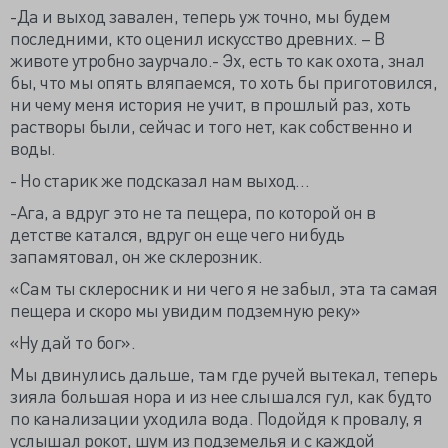
-Да и выход завален, теперь уж точно, мы будем
последними, кто оценил искусство древних. – В
животе утробно заурчало.- Эх, есть то как охота, знал
бы, что мы опять вляпаемся, то хоть бы приготовился,
ни чему меня история не учит, в прошлый раз, хоть
растворы были, сейчас и того нет, как собственно и
воды.
- Но старик же подсказал нам выход…
-Ага, а вдруг это не та пещера, по которой он в
детстве катался, вдруг он еще чего нибудь
запамятовал, он же склерозник.
«Сам ты склеросник и ни чего я не забыл, эта та самая
пещера и скоро мы увидим подземную реку»
«Ну дай то бог».
Мы двинулись дальше, там где ручей вытекал, теперь
зияла большая нора и из нее слышался гул, как будто
по канализации уходила вода. Подойдя к провалу, я
услышал рокот, шум из подземелья и с каждой