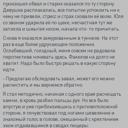
произошел обвал и старик оказался по ту сторону.
Девушка расплакалась, все попытки успокоить ни к
чему не привели, стресс и страх сковали её волю. Юля
со звоном ударила её по щеке, несчастная тут же
затихла и шмыгая носом, начала что- то причитать.
Снова я оказался замурованным в туннеле. На этот
раз в еще более удручающем положении.
Ослабевший, голодный, меня совсем не радовала
перспектива ночевать здесь. Факелов на долго не
хватит. Надо было быстро решать в какую сторону
идти.
- Предлагаю обследовать завал, может его можно
расчистить и мы вернемся обратно.
Я стал методично, начиная с одного края расчищать
камни, в кровь разбил пальцы рук. Но все было
впустую и уже приблизившись к противоположной
стороне, я почувствовал под ногами шевеление и
знакомый голос в голове, смешанный с кряхтением
эхом отдававшимся в сводах пещеры: