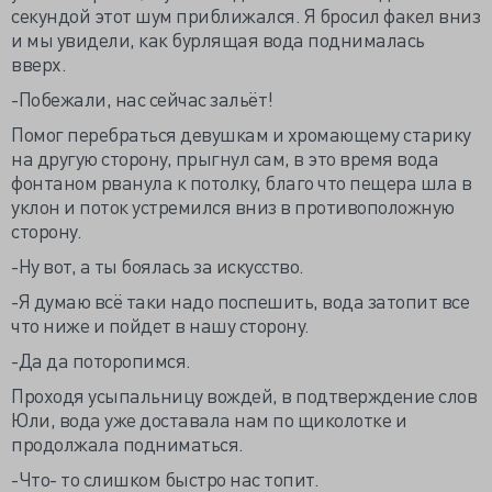
секундой этот шум приближался. Я бросил факел вниз
и мы увидели, как бурлящая вода поднималась
вверх.
-Побежали, нас сейчас зальёт!
Помог перебраться девушкам и хромающему старику
на другую сторону, прыгнул сам, в это время вода
фонтаном рванула к потолку, благо что пещера шла в
уклон и поток устремился вниз в противоположную
сторону.
-Ну вот, а ты боялась за искусство.
-Я думаю всё таки надо поспешить, вода затопит все
что ниже и пойдет в нашу сторону.
-Да да поторопимся.
Проходя усыпальницу вождей, в подтверждение слов
Юли, вода уже доставала нам по щиколотке и
продолжала подниматься.
-Что- то слишком быстро нас топит.