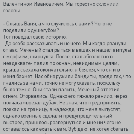
Валентином Ивановичем. Мы горестно склонили
головы.
- Слышь Ваня, а что случилось с вами? Чего не
поделили с душегубом?
Тот поведал свою историю.
-Да особо рассказывать и не чего. Мы когда рванули
от вас, Меченый стал рыться в вещах и нашел ампулы
с морфием, ширнулся. После, стал абсолютно в
неадеквате- палил по окнам, невидимым целям,
крыша съехала окончательно, я боялся, что он и в
меня бахнет. Нас обнаружили бандиты, вроде тех, что
гнались за нами, точно не могу сказать, поскольку
было темно. Они стали палить, Меченый ответил
огнем. Оторвались. Однако его тяжело ранило, через
полчаса «врезал дуба». Не зная, что предпринять,
поехал на границу, в надежде, что меня выпустят,
однако военные сделали предупредительный
выстрел, пришлось развернуться и мне ни чего не
оставалось как ехать к вам. Зуб даю, не хотел сбегать,