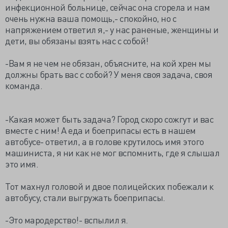
инфекционной больнице, сейчас она сгорела и нам
очень нужна ваша помощь,- спокойно, но с
напряжением ответил я,- у нас раненые, женщины и
дети, вы обязаны взять нас с собой!
-Вам я не чем не обязан, объясните, на кой хрен мы
должны брать вас с собой? У меня своя задача, своя
команда.
-Какая может быть задача? Город скоро сожгут и вас
вместе с ним! А еда и боеприпасы есть в нашем
автобусе- ответил, а в голове крутилось имя этого
машиниста, я ни как не мог вспомнить, где я слышал
это имя.
Тот махнул головой и двое полицейских побежали к
автобусу, стали выгружать боеприпасы.
-Это мародерство!- вспылил я.