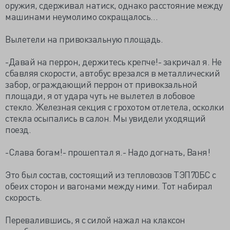
оружия, сдерживал натиск, однако расстояние между
машинами неумолимо сокращалось…
Вылетели на привокзальную площадь.
-Давай на перрон, держитесь крепче!- закричал я. Не
сбавляя скорости, автобус врезался в металлический
забор, ограждающий перрон от привокзальной
площади, я от удара чуть не вылетел в лобовое
стекло. Железная секция с грохотом отлетела, осколки
стекла осыпались в салон. Мы увидели уходящий
поезд.
-Слава богам!- прошептал я.- Надо догнать, Ваня!
Это был состав, состоящий из тепловозов ТЭП70БС с
обеих сторон и вагонами между ними. Тот набирал
скорость.
Перевалившись, я с силой нажал на клаксон