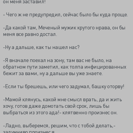
он меня заставил!
- Чего ж не предупредил, сейчас было бы куда проще.
-Да какой там, Меченый мужик крутого нрава, он бы
меня все равно достал.
-Ну а дальше, как ты нашел нас?
-Я вначале поехал на зону, там вас не было, на
обратном пути заметил, как толпа инфицированных
бежит за вами, ну а дальше вы уже знаете.
-Если ты брешешь, или чего задумал, башку оторву!
-Мамой клянусь, какой мне смысл врать, да и жить
хочу, готов даже домотать свой срок, лишь бы
выбраться из этого ада!- клятвенно произнес он.
-Ладно, выберемся, решим, что с тобой делать,-
задумчиво произнес я.