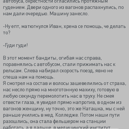
автобуса, окрестности огласились протяжным
гудением. Двери одного из вагонов распахнулись, по
нам дали очередью. Машину занесло.
-Ну епт, матюгнулся Иван, хрена се помощь, че делать
то?
-Гуди гуди!
В этот момент бандиты, огибая нас справа,
поравнялись с автобусом, стали прижимать нас к
рельсам. Слева набирал скорость поезд, явно не
спеша нам на помощь.
Я смотрел на состав и волосы зашевелились от страха,
нас несло прямо на многотонную махиху, готовую в
любую секунду перемолотить нас в труху. Не смея
отвести глаза, я увидел прямо напротив, в одном из
вагонов женщину, ну точно, это же Наташка, мы с ней
раньше учились в мед. Колледже. Потом наши пути
разошлись, она стала фельшером на станции
работать, а я дальше, в медицинский институт