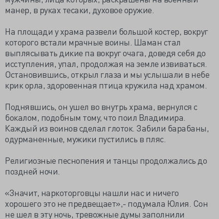
манер, в руках тесаки, духовое оружие.
На площади у храма развели большой костер, вокруг
которого встали мрачные воины. Шаман стал
выплясывать дикие па вокруг очага, доведя себя до
исступления, упал, продолжая на земле извиваться.
Остановившись, открыл глаза и мы услышали в небе
крик орла, здоровенная птица кружила над храмом.
Поднявшись, он ушел во внутрь храма, вернулся с
бокалом, подобным тому, что поил Владимира.
Каждый из воинов сделал глоток. Забили барабаны,
одурманенные, мужики пустились в пляс.
Религиозные песнопения и танцы продолжались до
поздней ночи.
«Значит, наркоторговцы нашли нас и ничего
хорошего это не предвещает»,- подумала Юлия. Сон
не шел в эту ночь, тревожные думы заполнили