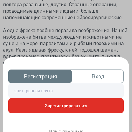
полтора раза выше, других. Странные операции,
проводимые длинными людьми, больше
напоминающие современные нейрохирургические.
А одна фреска вообще поразила воображение. На ней
изображена битва между людьми и животными на
суше и на море, паразитами и рыбами похожими на
акул. Разглядывая фреску, к ней подошел шаман,
вдруг произнес, практически без акцента, тыкая в
одного нарисованного бойца:
-Фоодия, Чохуаи.
Регистрация
Регистрация
Вход
Вход
-Что, что?
-Воодия, Чохуаи!- с гордостью и уже более твердо
Зарегистрироваться
ответил тот. Обескураженная, она схватила того за
руку.
-Что, что с ним? Отвечай сморчок!
Или с помощью