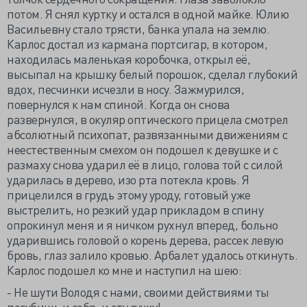
потом. Я снял куртку и остался в одной майке. Юлию
Васильевну стало трясти, банка упала на землю.
Карлос достал из кармана портсигар, в котором,
находилась маленькая коробочка, открыл её,
высыпал на крышку белый порошок, сделал глубокий
вдох, песчинки исчезли в носу. Зажмурился,
повернулся к нам спиной. Когда он снова
развернулся, в окуляр оптического прицела смотрел
абсолютный психопат, развязанными движениям с
неестественным смехом он подошел к девушке и с
размаху снова ударил её в лицо, голова той с силой
ударилась в дерево, изо рта потекла кровь. Я
прицелился в грудь этому уроду, готовый уже
выстрелить, но резкий удар прикладом в спину
опрокинул меня и я ничком рухнул вперед, больно
ударившись головой о корень дерева, рассек левую
бровь, глаз залило кровью. Арбалет удалось откинуть.
Карлос подошел ко мне и наступил на шею:
- Не шути Володя с нами, своими действиями ты
погубишь и себя, и эту сучку!