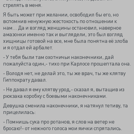
стрелять в меня.
Я быть может при желании, освободил бы его, но
вспомнив ненужную жестокость по отношении к
нам… Да и взгляд женщины остановил, наверное
амазонки именно так и выглядели, это был взгляд
хищницы готовой на все, мне была понятна её злоба
и я отдал ей арбалет.
- У тебя были там охотничьи наконечники, дай
пожалуйста один,- тихо при Карлосе прошептала она.
- Володя нет, не делай это, ты же врач, ты же клятву
Гиппократу давал.
- Не давал я ему клятву урод,- сказал я, вытащив из
рюкзака коробку с боевыми наконечниками.
Девушка сменила наконечники, я натянул тетиву, та
прицелилась:
- Помнишь сука про ротанов, я слов на ветер не
бросаю!- от нежного голоса мои яички спрятались.