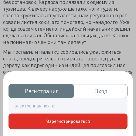
без остановок, Карлоса привязали к одному из
туземцев. К вечеру нас уже шатало, ноги гудели,
голова кружилась от усталости, нам регулярно в рот
совали листья коки, это помогало, но ненадолго. Уже
когда совсем стемнело, индейский начальник решил
сделать привал. Общались на пальцах, даже Карлос
не понимал- о чем они там лепечут.
Мы поставили палатку, собирались уже ложиться
спать, предварительно привязав нашего друга к
дереву, как вдруг один из индейцев пригласил нас
отужинать с ними (на пальцах конечно). Отказавшись
от приглашения, как я узнал из интернет источников,
воспринялось бы как неуважение к хозяевам леса.
Регистрация
Регистрация
Вход
Вход
Пришлось присоединиться к кругу. Мы достали свои
сух пайки, преподнесли, как говорится от нашего
стола- вашему. А они нам зажаренных белых толстых
червей, выложенных на банановых листьях. У Юлии
Васильевны от угощения аж слюнки потекли,
Зарегистрироваться
чувствую, её сейчас стошнит. Да и сам я не восторге от
лакомства, эти то привычные к высокобелковой