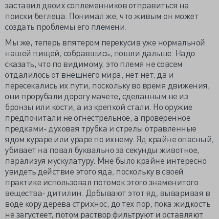
заставил двоих соплеменников отправиться на
поиски беглеца. Понимал же, что живым он может
создать проблемы его племени.
Мы же, теперь впятером перекусив уже нормальной
нашей пищей, собравшись, пошли дальше. Надо
сказать, что по видимому, это племя не совсем
отдалилось от внешнего мира, нет нет, да и
пересекались их пути, поскольку во время движения,
они прорубали дорогу мачете, сделанным не из
бронзы или кости, а из крепкой стали. Но оружие
предпочитали не огнестрельное, а проверенное
предками- духовая трубка и стрелы отравленные
ядом кураре или ураре по ихнему. Яд крайне опасный,
убивает на повал буквально за секунды животное,
парализуя мускулатуру. Мне было крайне интересно
увидеть действие этого яда, поскольку в своей
практике использовал потомок этого знаменитого
вещества- дитилин. Добывают этот яд, вываривая в
воде кору дерева стрихнос, до тех пор, пока жидкость
не загустеет, потом раствор фильтруют и оставляют