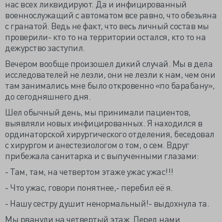
нас всех ликвидируют. Да и инфицированный
военнослужащий с автоматом все равно, что обезьяна
с гранатой. Ведь не факт, что весь личный состав мы
проверили- кто то на территории остался, кто то на
дежурство заступил.
Вечером вообще произошел дикий случай. Мы в дела
исследователей не лезли, они не лезли к нам, чем они
там занимались мне было откровенно «по барабану»,
до сегодняшнего дня.
Шел обычный день, мы принимали пациентов,
выявляли новых инфицированных. Я находился в
ординаторской хирургического отделения, беседовал
с хирургом и анестезиологом о том, о сем. Вдруг
прибежала санитарка и с выпученными глазами:
- Там, там, на четвертом этаже ужас ужас!!!
- Что ужас, говори понятнее,- перебил её я.
- Нашу сестру душит ненормальный!- выдохнула та.
Мы рванули на четвертый этаж. Перед нами