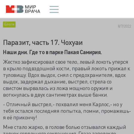
Блоги
8/7/2022
Паразит, часть 17. Чохуаи
Наши дни. Где то в парке Пакая Самирия.
Жестко зафиксировал свое тело, левый локоть уперся
в крыло подвздошной кости, правый локоть прижал к
туловищу. Вдох выдох, снял с предохранителя, вдох
выдох, задержал дыхание, выстрел, стрела со
свистом вырвалась из ложа мощного оружия и
воткнулась в двух сантиметрах выше банки.
- Отличный выстрел,- похвалил меня Карлос,- но у
тебя остался последняя попытка, помни, промажешь-
я её прикончу!
Мне стало жарко, в голове болью отзывался каждый
толчок сердечного сокращения. Глаза заволокло