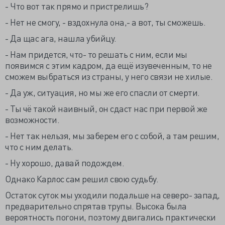
- Что вот так прямо и пристрелишь?
- Нет не смогу, - вздохнула она,- а вот, ты сможешь.
- Да щас ага, нашла убийцу.
- Нам придется, что- то решать с ним, если мы
появимся с этим кадром, да ещё изувеченным, то не
сможем выбраться из страны, у него связи не хилые.
- Да уж, ситуация, но мы же его спасли от смерти.
- Ты чё такой наивный, он сдаст нас при первой же
возможности.
- Нет так нельзя, мы заберем его с собой, а там решим,
что с ним делать.
- Ну хорошо, давай подождем.
Однако Карлос сам решил свою судьбу.
Остаток суток мы уходили подальше на северо- запад,
предварительно спрятав трупы. Высока была
вероятность погони, поэтому двигались практически