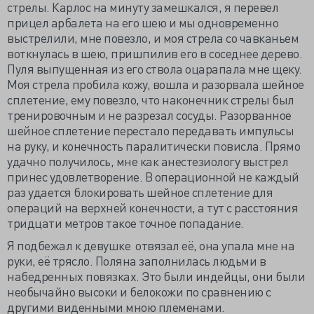
стрелы. Карлос на минуту замешкался, я перевел
прицел арбалета на его шею и мы одновременно
выстрелили, мне повезло, и моя стрела со чавканьем
воткнулась в шею, пришпилив его в соседнее дерево.
Пуля выпущенная из его ствола оцарапала мне щеку.
Моя стрела пробила кожу, вошла и разорвала шейное
сплетение, ему повезло, что наконечник стрелы был
тренировочным и не разрезал сосуды. Разорванное
шейное сплетение перестало передавать импульсы
на руку, и конечность паралитически повисла. Прямо
удачно получилось, мне как анестезиологу выстрел
принес удовлетворение. В операционной не каждый
раз удается блокировать шейное сплетение для
операций на верхней конечности, а тут с расстояния
тридцати метров такое точное попадание.
Я подбежал к девушке отвязал её, она упала мне на
руки, её трясло. Поляна заполнилась людьми в
набедренных повязках. Это были индейцы, они были
необычайно высоки и белокожи по сравнению с
другими виденными мною племенами.