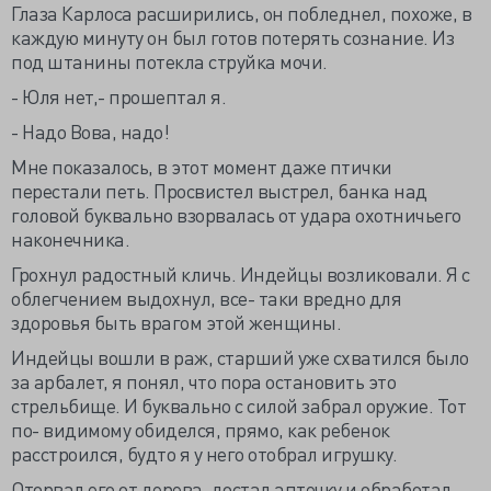
Глаза Карлоса расширились, он побледнел, похоже, в
каждую минуту он был готов потерять сознание. Из
под штанины потекла струйка мочи.
- Юля нет,- прошептал я.
- Надо Вова, надо!
Мне показалось, в этот момент даже птички
перестали петь. Просвистел выстрел, банка над
головой буквально взорвалась от удара охотничьего
наконечника.
Грохнул радостный кличь. Индейцы возликовали. Я с
облегчением выдохнул, все- таки вредно для
здоровья быть врагом этой женщины.
Индейцы вошли в раж, старший уже схватился было
за арбалет, я понял, что пора остановить это
стрельбище. И буквально с силой забрал оружие. Тот
по- видимому обиделся, прямо, как ребенок
расстроился, будто я у него отобрал игрушку.
Оторвал его от дерева, достал аптечку и обработал