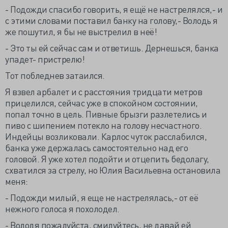
- Подожди спасибо говорить, я ещё не настрелялся,- и
с этими словами поставил банку на голову,- Володь я
же пошутил, я бы не выстрелил в неё!
- Это ты ей сейчас сам и ответишь. Дернешься, банка
упадет- пристрелю!
Тот побледнев затаился.
Я взвел арбалет и с расстояния тридцати метров
прицелился, сейчас уже в спокойном состоянии,
попал точно в цель. Пивные брызги разлетелись и
пиво с шипением потекло на голову несчастного.
Индейцы возликовали. Карлос чуток расслабился,
банка уже держалась самостоятельно над его
головой. Я уже хотел подойти и отцепить бедолагу,
схватился за стрелу, но Юлия Васильевна остановила
меня:
- Подожди милый, я еще не настрелялась,- от её
нежного голоса я похолодел.
- Володя пожалуйста, смилуйтесь, не давай ей