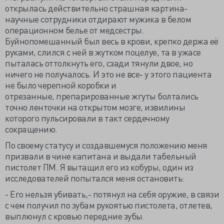
открылась действительно страшная картина-
научные сотрудники отдирают мужика в белом
операционном белье от медсестры.
Буйнопомешанный был весь в крови, крепко держа её
руками, слился с ней в жутком поцелуе, та в ужасе
пыталась оттолкнуть его, сзади тянули двое, но
ничего не получалось. И это не все- у этого пациента
не было черепной коробки и
отрезанные, препарированные жгуты болтались
точно ленточки на открытом мозге, извилины
которого пульсировали в такт сердечному
сокращению.
По своему статусу и создавшемуся положению меня
призвали в чине капитана и выдали табельный
пистолет ПМ. Я вытащил его из кобуры, один из
исследователей попытался меня остановить:
- Его нельзя убивать,- потянул на себя оружие, в связи
с чем получил по зубам рукоятью пистолета, отлетев,
выплюнул с кровью передние зубы.