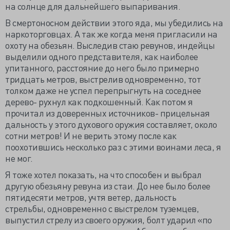
на солнце для дальнейшего выпаривания.
В смертоносном действии этого яда, мы убедились на
наркоторговцах. А так же когда меня пригласили на
охоту на обезьян. Выследив стаю ревунов, индейцы
выделили одного представителя, как наиболее
упитанного, расстояние до него было примерно
тридцать метров, выстрелив одновременно, тот
толком даже не успел перепрыгнуть на соседнее
дерево- рухнул как подкошенный. Как потом я
прочитал из доверенных источников- прицельная
дальность у этого духового оружия составляет, около
сотни метров! И не верить этому после как
поохотившись несколько раз с этими воинами леса, я
не мог.
Я тоже хотел показать, на что способен и выбрал
другую обезьяну ревуна из стаи. До нее было более
пятидесяти метров, учтя ветер, дальность
стрельбы, одновременно с выстрелом туземцев,
выпустил стрелу из своего оружия, болт ударил «по