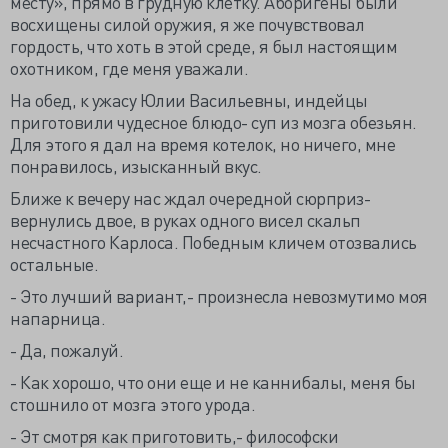
месту», прямо в грудную клетку. Аборигены были
восхищены силой оружия, я же почувствовал
гордость, что хоть в этой среде, я был настоящим
охотником, где меня уважали.
На обед, к ужасу Юлии Васильевны, индейцы
приготовили чудесное блюдо- суп из мозга обезьян.
Для этого я дал на время котелок, но ничего, мне
понравилось, изысканный вкус.
Ближе к вечеру нас ждал очередной сюрприз-
вернулись двое, в руках одного висел скальп
несчастного Карлоса. Победным кличем отозвались
остальные.
- Это лучший вариант,- произнесла невозмутимо моя
напарница.
- Да, пожалуй.
- Как хорошо, что они еще и не каннибалы, меня бы
стошнило от мозга этого урода.
- Эт смотря как приготовить,- философски