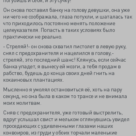
Он снова поставил банку на голову девушки, она уже
ни чего не соображала, глаза потухли, и шаталась так
что приходилось постоянно менять положение
целеуказателя. Попасть в таких условиях было
практически не реально.
- Стреляй!- он снова схватил пистолет в левую руку,
снял с предохранителя и нацелился в голову,-
стреляй, это последний шанс! Клянусь, если сейчас
банка упадет, я вынесу ей мозги, а тебя продам в
рабство, будешь до конца своих дней гнить на
кокаиновых плантациях.
Мысленно я умолял остановиться её, хоть на пару
секунд, но она была в каком то трансе и не внимала
моих молитвам.
Сняв с предохранителя, уже готовый выстрелить,
вдруг услышал свист и мельком оглянувшись увидел
проседающих с удивленными глазами наших
конвоиров, из груди у обоих торчали маленькие