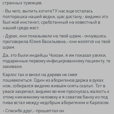
странных туземцев.
- Вы чего, выпить хотите? У нас еще осталась
полторашка нашей водки, щас достану,- видимо это
был мой инстинкт, сработанный на известный в
нашей среде жест.
- Дурак, они показывали на твой шрам,- очнувшись
проговорила Юлия Васильевна,- они молятся на твой
шрам.
Да, это были индейцы Чохоаи, я им показал узелки,
подаренные первому инфицированному пациенту, те
закивали.
Карлос так и висел на дереве не смея
пошевелиться. Один из аборигенов держа в руках
нож, собирался видимо живьём снять скальп. Тот в
ужасе закричал, видимо во мне проснулась жалость к
этому никчемному человеку и я схватив банку из под
пива встал между недобрым аборигеном и Карлосом.
- Спасибо друг,- прошептал он.