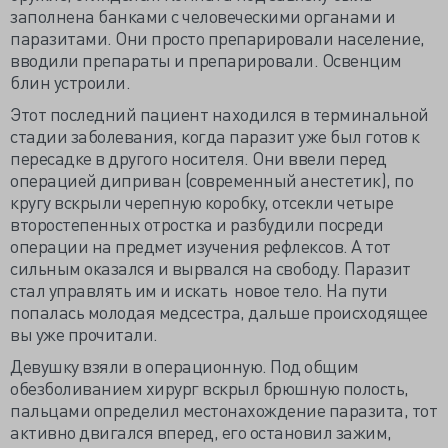
заполнена банками с человеческими органами и
паразитами. Они просто препарировали население,
вводили препараты и препарировали. Освенцим
блин устроили.
Этот последний пациент находился в терминальной
стадии заболевания, когда паразит уже был готов к
пересадке в другого носителя. Они ввели перед
операцией диприван (современный анестетик), по
кругу вскрыли черепную коробку, отсекли четыре
второстепенных отростка и разбудили посреди
операции на предмет изучения рефлексов. А тот
сильным оказался и вырвался на свободу. Паразит
стал управлять им и искать новое тело. На пути
попалась молодая медсестра, дальше происходящее
вы уже прочитали.
Девушку взяли в операционную. Под общим
обезболиванием хирург вскрыл брюшную полость,
пальцами определил местонахождение паразита, тот
активно двигался вперед, его остановил зажим,