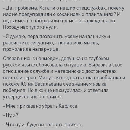
- Да, проблема. Кстати о наших спецслужбах, почему
нас не предупредили о кокаиновых плантациях? И
ведь именно направили прямо на наркодельцов.
Походу нас тупо кинули.
- Я думаю, пора позвонить моему начальнику и
разъяснить ситуацию, - поняв мою мысль,
промолвила напарница.
Связавшись с начмедом, девушка на глубоком
русском языке обрисовала ситуацию. Выразила своё
отношение к службе и материнских достоинствах
всех офицеров. Минут пятнадцать шла перебранка и
похоже Юлия Васильевна с её знанием языка
победила. Но в конце нахмурилась и ответила
утвердительно на приказ.
- Мне приказано убрать Карлоса.
- Ну и?
- Что ну и, буду выполнять приказ.