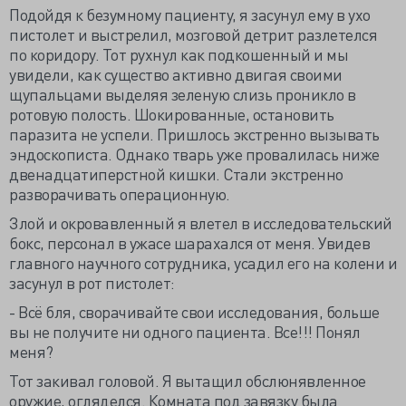
Подойдя к безумному пациенту, я засунул ему в ухо
пистолет и выстрелил, мозговой детрит разлетелся
по коридору. Тот рухнул как подкошенный и мы
увидели, как существо активно двигая своими
щупальцами выделяя зеленую слизь проникло в
ротовую полость. Шокированные, остановить
паразита не успели. Пришлось экстренно вызывать
эндоскописта. Однако тварь уже провалилась ниже
двенадцатиперстной кишки. Стали экстренно
разворачивать операционную.
Злой и окровавленный я влетел в исследовательский
бокс, персонал в ужасе шарахался от меня. Увидев
главного научного сотрудника, усадил его на колени и
засунул в рот пистолет:
- Всё бля, сворачивайте свои исследования, больше
вы не получите ни одного пациента. Все!!! Понял
меня?
Тот закивал головой. Я вытащил обслюнявленное
оружие, огляделся. Комната под завязку была