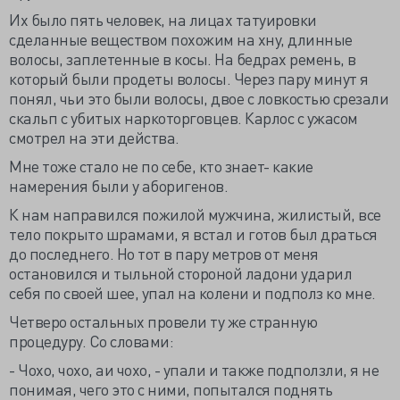
Их было пять человек, на лицах татуировки
сделанные веществом похожим на хну, длинные
волосы, заплетенные в косы. На бедрах ремень, в
который были продеты волосы. Через пару минут я
понял, чьи это были волосы, двое с ловкостью срезали
скальп с убитых наркоторговцев. Карлос с ужасом
смотрел на эти действа.
Мне тоже стало не по себе, кто знает- какие
намерения были у аборигенов.
К нам направился пожилой мужчина, жилистый, все
тело покрыто шрамами, я встал и готов был драться
до последнего. Но тот в пару метров от меня
остановился и тыльной стороной ладони ударил
себя по своей шее, упал на колени и подполз ко мне.
Четверо остальных провели ту же странную
процедуру. Со словами:
- Чохо, чохо, аи чохо, - упали и также подползли, я не
понимая, чего это с ними, попытался поднять