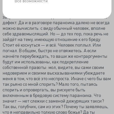
Все возможности
негативные симптомы, меняя саму личность
человека, при паранойе личность практически не
затрагивается. Нет исхода в эмоционально волевой
дефект. Да и в разговоре параноика далеко не всегда
можно вычислить: с виду обычный человек, вполне
себе здравомыслящий. Но — до тех пор, пока речь не
зайдёт на тему, имеющую отношение к его бреду.
Стоит её коснуться — и всё. Человек поплыл. Или
погнал. В общем, быстро не отвяжетесь. А если
начнёте переубеждать, то ваши же контраргументы
будут им использованы, как подкрепление
собственной правоты: мол, видите, вы сами своим
недоверием и своими высказываниями убеждаете
меня в том, что всё это неспроста. Иначе с чего бы вам
так рьяно со мной спорить? Мало того, пытаясь
спорить и опровергать, вы рискуете быть
включенным в бредовую систему параноика. Что
значит — нет слежки с заменой дежурящих такси?
Так вы, голубчик, сам из этих? Почему ты заявляешь,
что я неправильно толкую слово божье? Да ты