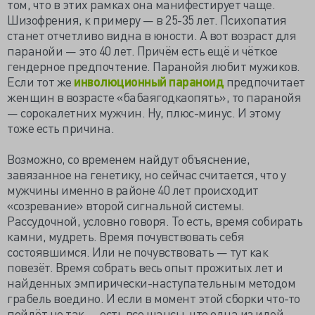
том, что в этих рамках она манифестирует чаще.
Шизофрения, к примеру — в 25-35 лет. Психопатия
станет отчетливо видна в юности. А вот возраст для
паранойи — это 40 лет. Причём есть ещё и чёткое
гендерное предпочтение. Паранойя любит мужиков.
Если тот же
инволюционный параноид
предпочитает
женщин в возрасте «бабаягодкаопять», то паранойя
— сорокалетних мужчин. Ну, плюс-минус. И этому
тоже есть причина.
Возможно, со временем найдут объяснение,
завязанное на генетику, но сейчас считается, что у
мужчины именно в районе 40 лет происходит
«созревание» второй сигнальной системы.
Рассудочной, условно говоря. То есть, время собирать
камни, мудреть. Время почувствовать себя
состоявшимся. Или не почувствовать — тут как
повезёт. Время собрать весь опыт прожитых лет и
найденных эмпирически-наступательным методом
грабель воедино. И если в момент этой сборки что-то
пойдёт не так — есть все шансы, что одна из идей,