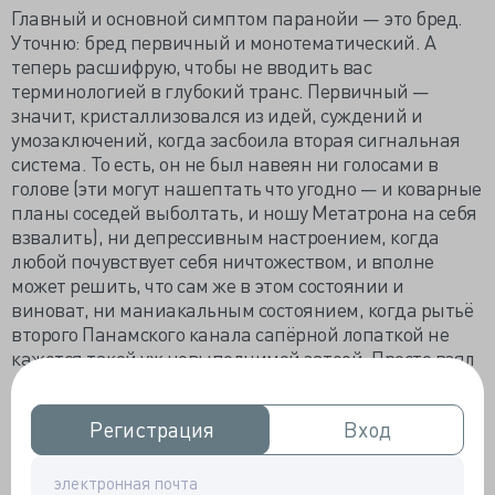
Главный и основной симптом паранойи — это бред.
Уточню: бред первичный и монотематический. А
теперь расшифрую, чтобы не вводить вас
терминологией в глубокий транс. Первичный —
значит, кристаллизовался из идей, суждений и
умозаключений, когда засбоила вторая сигнальная
система. То есть, он не был навеян ни голосами в
голове (эти могут нашептать что угодно — и коварные
планы соседей выболтать, и ношу Метатрона на себя
взвалить), ни депрессивным настроением, когда
любой почувствует себя ничтожеством, и вполне
может решить, что сам же в этом состоянии и
виноват, ни маниакальным состоянием, когда рытьё
второго Панамского канала сапёрной лопаткой не
кажется такой уж невыполнимой затеей. Просто взял
— и возник сам по себе. И не сопровождается ни
галлюцинациями, ни сколь-либо заметными
Регистрация
Регистрация
Вход
Вход
колебаниями настроения, ни какими-либо другими
выраженными психопатологическими симптомами.
Если не вдаваться в подробности, то можно сказать (с