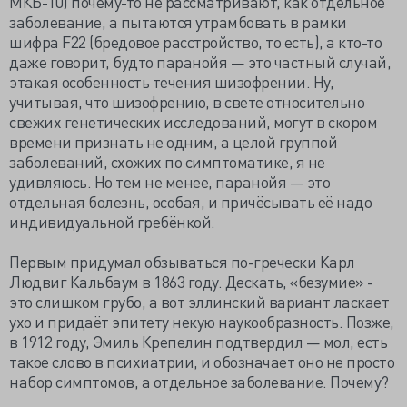
МКБ-10) почему-то не рассматривают, как отдельное
заболевание, а пытаются утрамбовать в рамки
шифра F22 (бредовое расстройство, то есть), а кто-то
даже говорит, будто паранойя — это частный случай,
этакая особенность течения шизофрении. Ну,
учитывая, что шизофрению, в свете относительно
свежих генетических исследований, могут в скором
времени признать не одним, а целой группой
заболеваний, схожих по симптоматике, я не
удивляюсь. Но тем не менее, паранойя — это
отдельная болезнь, особая, и причёсывать её надо
индивидуальной гребёнкой.
Первым придумал обзываться по-гречески Карл
Людвиг Кальбаум в 1863 году. Дескать, «безумие» -
это слишком грубо, а вот эллинский вариант ласкает
ухо и придаёт эпитету некую наукообразность. Позже,
в 1912 году, Эмиль Крепелин подтвердил — мол, есть
такое слово в психиатрии, и обозначает оно не просто
набор симптомов, а отдельное заболевание. Почему?