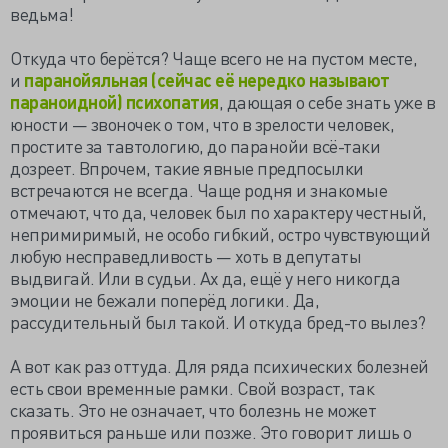
ведьма!
Откуда что берётся? Чаще всего не на пустом месте,
и
паранойяльная (сейчас её нередко называют
параноидной) психопатия
, дающая о себе знать уже в
юности — звоночек о том, что в зрелости человек,
простите за тавтологию, до паранойи всё-таки
дозреет. Впрочем, такие явные предпосылки
встречаются не всегда. Чаще родня и знакомые
отмечают, что да, человек был по характеру честный,
непримиримый, не особо гибкий, остро чувствующий
любую несправедливость — хоть в депутаты
выдвигай. Или в судьи. Ах да, ещё у него никогда
эмоции не бежали поперёд логики. Да,
рассудительный был такой. И откуда бред-то вылез?
А вот как раз оттуда. Для ряда психических болезней
есть свои временные рамки. Свой возраст, так
сказать. Это не означает, что болезнь не может
проявиться раньше или позже. Это говорит лишь о