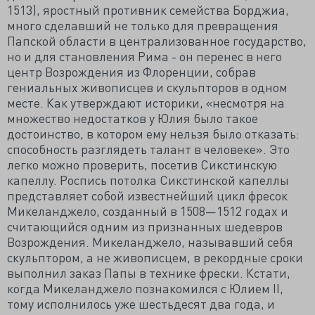
1513), яростный противник семейства Борджиа,
много сделавший не только для превращения
Папской области в централизованное государство,
но и для становления Рима - он перенес в него
центр Возрождения из Флоренции, собрав
гениальных живописцев и скульпторов в одном
месте. Как утверждают историки, «несмотря на
множество недостатков у Юлия было такое
достоинство, в котором ему нельзя было отказать:
способность разглядеть талант в человеке». Это
легко можно проверить, посетив Сикстинскую
капеллу. Роспись потолка Сикстинской капеллы
представляет собой известнейший цикл фресок
Микеланджело, созданный в 1508—1512 годах и
считающийся одним из признанных шедевров
Возрождения. Микеланджело, называвший себя
скульптором, а не живописцем, в рекордные сроки
выполнил заказ Папы в технике фрески. Кстати,
когда Микеланджело познакомился с Юлием II,
тому исполнилось уже шестьдесят два года, и