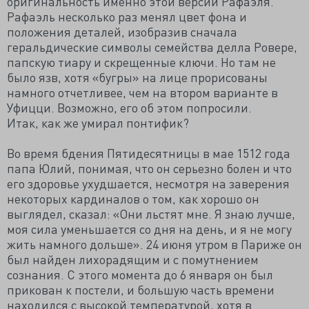
оригинальность именно этой версии Рафаэля.
Рафаэль несколько раз менял цвет фона и
положения деталей, изобразив сначала
геральдические символы семейства делла Ровере,
папскую тиару и скрещенные ключи. Но там не
было язв, хотя «бугры» на лице прорисованы
намного отчетливее, чем на втором варианте в
Уфицци. Возможно, его об этом попросили.
Итак, как же умирал понтифик?
Во время бдения Пятидесятницы в мае 1512 года
папа Юлий, понимая, что он серьезно болен и что
его здоровье ухудшается, несмотря на заверения
некоторых кардиналов о том, как хорошо он
выглядел, сказал: «Они льстят мне. Я знаю лучше,
моя сила уменьшается со дня на день, и я не могу
жить намного дольше». 24 июня утром в Париже он
был найден лихорадящим и с помутнением
сознания. С этого момента до 6 января он был
прикован к постели, и большую часть времени
находился с высокой температурой, хотя в