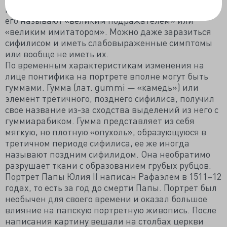
много всевозможных симптомов и проявлений, что
его называют «великим подражателем» или
«великим имитатором». Можно даже заразиться
сифилисом и иметь слабовыраженные симптомы
или вообще не иметь их.
По временным характеристикам изменения на
лице понтифика на портрете вполне могут быть
гуммами. Гумма (лат. gummi — «камедь») или
элемент третичного, позднего сифилиса, получил
свое название из-за сходства выделений из него с
гуммиарабиком. Гумма представляет из себя
мягкую, но плотную «опухоль», образующуюся в
третичном периоде сифилиса, ее же иногда
называют поздним сифилидом. Она необратимо
разрушает ткани с образованием грубых рубцов.
Портрет Папы Юлия II написан Рафаэлем в 1511–12
годах, то есть за год до смерти Папы. Портрет был
необычен для своего времени и оказал большое
влияние на папскую портретную живопись. После
написания картину вешали на столбах церкви