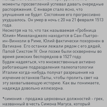
моменты просветлений успевал давать очередные
распоряжения. С января стало ясно, что
улучшения не будет. Состояние его прогрессивно
ухудшалось. Он умер в ночь с 20 на 21 февраля 1513
года.
Несмотря на то, что так называемая «Гробница
Юлия» Микеланджело находится в Сан-Пьетро-
ин-Винколи в Риме, Юлий фактически похоронен в
Ватикане. Его останки лежали рядом с его дядей,
Папой Сикстом IV. Они позже были осквернены во
время римских беспорядков в 1527 году.
Будем надеяться, что множественные активно
работающие подразделения палеопатологии
Италии когда-нибудь получат разрешения на
изучение останков Папы, чтобы пролить свет на
эту захватывающую историю. Как вы понимаете,
надежда довольно иллюзорна.
*симония - продажа церковных должностей - грех,
названный в честь Симона Магуса, который