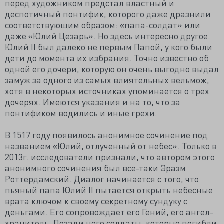
перед художником предстал властный и
деспотичный понтифик, которого даже дразнили
соответствующим образом: «папа-солдат» или
даже «Юлий Цезарь». Но здесь интересно другое.
Юлий II был далеко не первым Папой, у кого были
дети до момента их избрания. Точно известно об
одной его дочери, которую он очень выгодно выдал
замуж за одного из самых влиятельных вельмож,
хотя в некоторых источниках упоминается о трех
дочерях. Имеются указания и на то, что за
понтификом водились и иные грехи.
В 1517 году появилось анонимное сочинение под
названием «Юлий, отлученный от небес». Только в
2013г. исследователи признали, что автором этого
анонимного сочинения был все-таки Эразм
Роттердамский. Диалог начинается с того, что
пьяный папа Юлий II пытается открыть небесные
врата ключом к своему секретному сундуку с
деньгами. Его сопровождает его Гений, его ангел-
хранитель. Позади него солдаты, которые погибли