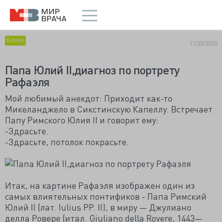
Блоги
11/23/2020
Папа Юлий II,диагноз по портрету
Рафаэля
Мой любимый анекдот: Приходит как-то
Микеланджело в Сикстинскую Капеллу. Встречает
Папу Римского Юлия II и говорит ему:
-Здрасьте.
-Здрасьте, потолок покрасьте.
Итак, на картине Рафаэля изображен один из
самых влиятельных понтификов - Папа Римский
Юлий II (лат. Iulius PP. II), в миру — Джулиано
делла Ровере (итал. Giuliano della Rovere, 1443—