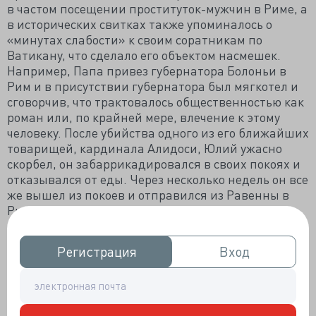
в частом посещении проституток-мужчин в Риме, а
в исторических свитках также упоминалось о
«минутах слабости» к своим соратникам по
Ватикану, что сделало его объектом насмешек.
Например, Папа привез губернатора Болоньи в
Рим и в присутствии губернатора был мягкотел и
сговорчив, что трактовалось общественностью как
роман или, по крайней мере, влечение к этому
человеку. После убийства одного из его ближайших
товарищей, кардинала Алидоси, Юлий ужасно
скорбел, он забаррикадировался в своих покоях и
отказывался от еды. Через несколько недель он все
же вышел из покоев и отправился из Равенны в
Римини в закрытом экипаже, прохожие слышали
стенания, доносившиеся из недр Папской кареты.
После знаменитой ссоры с Юлием король Франции
Регистрация
Регистрация
Вход
Вход
Людовик XII созвал Пятый совет Латеранцев.
Совет действительно собрал религиозных
чиновников, намеревающихся свергнуть Юлия.
Они опозорили Юлия как содомита, заявив, что