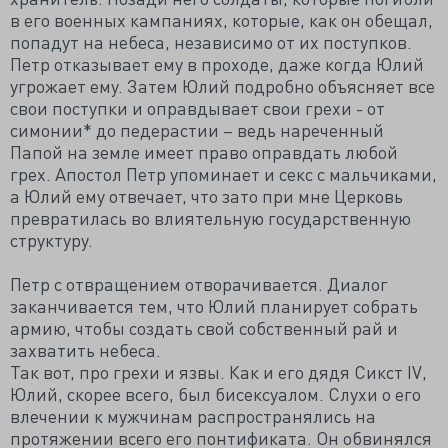
в его военных кампаниях, которые, как он обещал,
попадут на небеса, независимо от их поступков.
Петр отказывает ему в проходе, даже когда Юлий
угрожает ему. Затем Юлий подробно объясняет все
свои поступки и оправдывает свои грехи - от
симонии* до педерастии – ведь нареченный
Папой на земле имеет право оправдать любой
грех. Апостол Петр упоминает и секс с мальчиками,
а Юлий ему отвечает, что зато при мне Церковь
превратилась во влиятельную государственную
структуру.
Петр с отвращением отворачивается. Диалог
заканчивается тем, что Юлий планирует собрать
армию, чтобы создать свой собственный рай и
захватить небеса.
Так вот, про грехи и язвы. Как и его дядя Сикст IV,
Юлий, скорее всего, был бисексуалом. Слухи о его
влечении к мужчинам распространялись на
протяжении всего его понтификата. Он обвинялся