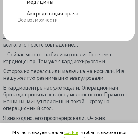
– Да-да! Точно! Скажите… вы его спасете? Он будет
медицины
жить? Это я… я виноват… Не могу ему запрещать
Аккредитация врача
бегать и прыгать… Все ребята носятся, играют, а он
Все возможности
стоит и смотрит… и плачет! Вот я и… иногда… дома…
чтобы почувствовал себя мальчишкой…
– Не корите себя, – успокоил его доктор. – Скорее
всего, это просто совпадение…
– Сейчас мы его стабилизировали. Повезем в
кардиоцентр. Там уже с кардиохирургами…
Осторожно переложили мальчика на носилки. И в
нашу жёлтую реанимацию эвакуировали.
В кардиоцентре нас уже ждали. Операционная
бригада приняла эстафету молниеносно. Прямо из
машины, минуя приемный покой – сразу на
операционный стол.
Я знаю одно: его прооперировали. Он жив.
Источник
Мы используем файлы
cookie
, чтобы пользоваться