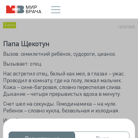
Блоги
12/29/2025
Папа Щекотун
Вызов: семилетний ребёнок, судороги, цианоз.
Вызывает: отец.
Нас встретил отец, белый как мел, в глазах – ужас.
Проводил в комнату, где на полу, лежал мальчик.
Кожа – сине-багровая, словно переспелая слива.
Дыхание – четыре прерывистых вдоха в минуту.
Счет шел на секунды. Гемодинамика – на нуле.
Ребенок – словно кукла, безвольная и холодная.
Интубировали, подключили к аппаратам.
Пока мы с напарником боролись за жизнь маленького
пациента, доктор пытался выудить хоть слово у