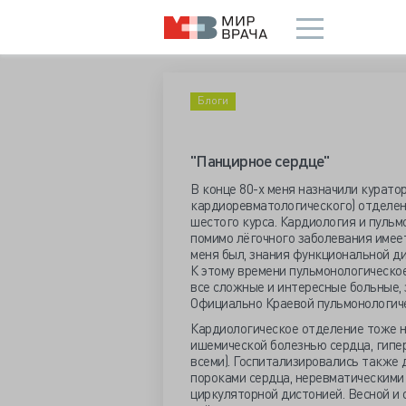
Блоги
"Панцирное сердце"
В конце 80-х меня назначили курат
кардиоревматологического) отделени
шестого курса. Кардиология и пульм
помимо лёгочного заболевания имеет
меня был, знания функциональной ди
К этому времени пульмонологическое
все сложные и интересные больные, 
Официально Краевой пульмонологиче
Кардиологическое отделение тоже не
ишемической болезнью сердца, гипе
всеми). Госпитализировались также
пороками сердца, неревматическими
циркуляторной дистонией. Весной и