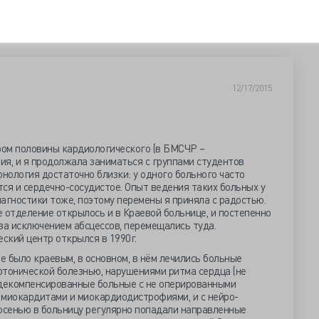
12/17/2015
ором половины кардиологического (в БМСЧР –
я, и я продолжала заниматься с группами студентов
онология достаточно близки: у одного больного часто
ся и сердечно-сосудистое. Опыт ведения таких больных у
агностики тоже, поэтому перемены я приняла с радостью.
 отделение открылось и в Краевой больнице, и постепенно
за исключением абсцессов, перемещались туда.
ский центр открылся в 1990г.
 было краевым, в основном, в нём лечились больные
ртонической болезнью, нарушениями ритма сердца (не
 декомпенсированные больные с не оперированными
 миокардитами и миокардиодистрофиями, и с нейро-
 осенью в больницу регулярно попадали направленные