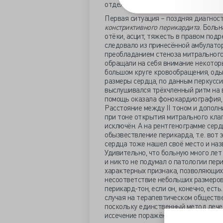
отделении.
Первая ситуация – поздняя диагнос
констриктивного перикардита
. Больн
отёки, асцит, тяжесть в правом подр
следовало из принесённой амбулато
преобладанием стеноза митрального
обращали на себя внимание некоторы
большом круге кровообращения, одыш
размеры сердца, по данным перкусси
выслушивался трёхчленный ритм на в
помощь оказала фонокардиография, 
Расстояние между II тоном и допол
при тоне открытия митрального клап
исключён. А на рентгенограмме серд
обызвествление перикарда, т.е. вот
сердца тоже нашел своё место и наз
Удивительно, что больную много ле
и никто не подумал о патологии пери
характерных признака, позволяющих
несоответствие небольших размеров
перикард-тон, если он, конечно, ест
случая на терапевтическом обществе
поскольку единственный метод лече
иссечение поражённого перикарда. По