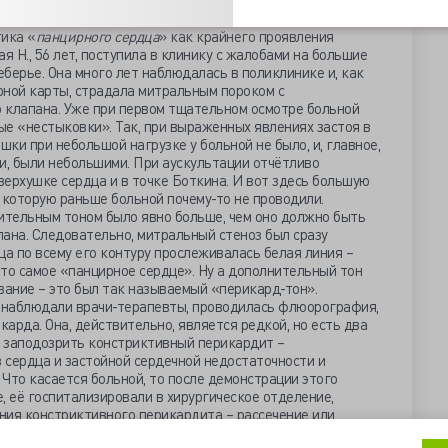
тика «
панцирного сердца
» как крайнего проявления
ая Н., 56 лет, поступила в клинику с жалобами на большие
еберье. Она много лет наблюдалась в поликлинике и, как
рной карты, страдала митральным пороком с
 клапана. Уже при первом тщательном осмотре больной
е «нестыковки». Так, при выраженных явлениях застоя в
ки при небольшой нагрузке у больной не было, и, главное,
и, были небольшими. При аускультации отчётливо
ерхушке сердца и в точке Боткина. И вот здесь большую
которую раньше больной почему-то не проводили.
нительным тоном было явно больше, чем оно должно быть
ана. Следовательно, митральный стеноз был сразу
ца по всему его контуру прослеживалась белая линия –
 это самое «панцирное сердце». Ну а дополнительный тон
вание – это был так называемый «перикард-тон».
т наблюдали врачи-терапевты, проводилась флюорография,
карда. Она, действительно, является редкой, но есть два
 заподозрить констриктивный перикардит –
 сердца и застойной сердечной недостаточности и
ь. Что касается больной, то после демонстрации этого
, её госпитализировали в хирургическое отделение,
ния констриктивного перикардита – рассечение или
нятно, что это очень сложная операция, и в органах за