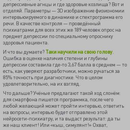
депрессивные агнцы и где здоровые козлища? Вот и
отделяй. Параметры — 3D изображение физиономии
интервьюируемого в динамике и спектрограмма его
речи. В качестве контроля — проведённый
психиатрами для всех этих же 189 человек опрос на
предмет депрессии по специальному опроснику
здоровья пациента.
И что вы думаете?
Таки научили на свою голову
.
Ошибка в оценке наличия степени и глубины
депрессии составила где-то 3,67 балла в среднем — то
есть, как уверяют разработчики, можно ручаться за
85% точность при диагностике. Что в целом
удовлетворительно, на их взгляд.
Что дальше? Учёные предлагают такой ход слонём:
для смартфона пишется программка, после чего
любой желающий может пройти интервью, ответить
на вопросы; интервью будет отправлено этой
нейросети-психиатру, и та выдаст результат: да ты
же наш клиент! Или «кыш, симулянт!» Охват,