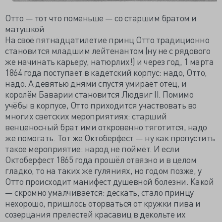
Отто — тот что поменьше — со старшим братом и
матушкой
На своё пятнадцатилетие принц Отто традиционно
становится младшим лейтенантом (ну не с рядового
же начинать карьеру, натюрлих!) и через год, 1 марта
1864 года поступает в кадетский корпус: надо, Отто,
надо. А девятью днями спустя умирает отец, и
королём Баварии становится Людвиг II. Помимо
учёбы в корпусе, Отто приходится участвовать во
многих светских мероприятиях: старший
венценосный брат ими откровенно тяготится, надо
же помогать. Тот же Октоберфест — ну как пропустить
такое мероприятие: народ не поймёт. И если
Октоберфест 1865 года прошёл отвязно и в целом
гладко, то на таких же гуляниях, но годом позже, у
Отто происходит манифест душевной болезни. Какой
— скромно умалчивается: дескать, стало принцу
нехорошо, пришлось оторваться от кружки пива и
созерцания прелестей красавиц в декольте их