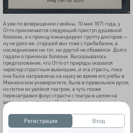
А уже по возвращении с войны, 10 мая 1871 года, у
Отто приключается следующий приступ душевной
болезни, и к принцу командируют группу докторов —
ну не дело же, старший вон тоже с прибабахом, а
наследниками ни тот, ни другой не обзавёлся. Долго
гадали о причинах болезни. Высказывалось
предположение, что Отто от природы оказался
чересчур страстным вьюношем, и эта страсть, пока
она была направлена на науку во время его учёбы в
Мюнхенском университете, была в правильном русле,
но потом он увлёкся театром, а чуть позже
перенаправил фокус страсти с театра в целом на
актрисок в частности. И слабое здоровье принца не
выдержало: довели его бабы и кутежи... ну хорошо, не
до цугундера, а до замка Людвигсталь в «Баварском
Регистрация
Регистрация
Вход
Вход
лесу», где и проходило поначалу лечение.