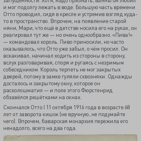
и мог подолгу лежать в воде. Большую часть времени
Отто проводил, сидя в кресле и устремив взгляд куда-
то в пространство. Впрочем, на появление старой
няни, Мари, что ещё в детстве носила его на руках, он
реагировал тут же — но очень однообразно. «Пива!»
— командовал король. Пиво приносили, но часто
оказывалось, что Отто уже забыл, о чём просил. Он
вскакивал, начинал ходить из стороны в сторону,
вслух разговаривая, споря и ругаясь с незримым
собеседником. Король терпеть не мог закрытых
дверей, потому в замке гуляли сквозняки. Однажды
досталось и закрытому окну, которое он
расколошматил — и поле этого Фюрстенрид
обзавёлся решётками на окнах.
Скончался Отто I 11 октября 1916 года в возрасте 68
лет от заворота кишок (не вручную, не подумайте
чего). Впрочем, баварская монархия пережила его
ненадолго, всего на два года.