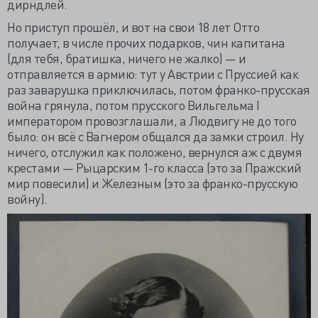
дирндлей.
Но приступ прошёл, и вот на свои 18 лет Отто
получает, в числе прочих подарков, чин капитана
(для тебя, братишка, ничего не жалко) — и
отправляется в армию: тут у Австрии с Пруссией как
раз заварушка приключилась, потом франко-прусская
война грянула, потом прусского Вильгельма I
императором провозглашали, а Людвигу не до того
было: он всё с Вагнером общался да замки строил. Ну
ничего, отслужил как положено, вернулся аж с двумя
крестами — Рыцарским 1-го класса (это за Пражский
мир повесили) и Железным (это за франко-прусскую
войну).