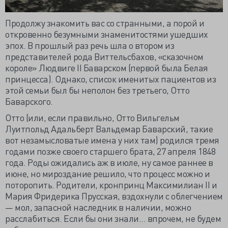
Продолжу знакомить вас со странными, а порой и
откровенно безумными знаменитостями ушедших
эпох. В прошлый раз речь шла о втором из
представителей рода Виттельсбахов, «сказочном
короле» Людвиге II Баварском (первой была Белая
принцесса). Однако, список именитых пациентов из
этой семьи был бы неполон без третьего, Отто
Баварского.
Отто (или, если правильно, Отто Вильгельм
Луитпольд Адальберт Вальдемар Баварский, такие
вот незамысловатые имена у них там) родился тремя
годами позже своего старшего брата, 27 апреля 1848
года. Роды ожидались аж в июле, ну самое раннее в
июне, но мироздание решило, что процесс можно и
поторопить. Родители, кронпринц Максимилиан II и
Мария Фридерика Прусская, вздохнули с облегчением
— мол, запасной наследник в наличии, можно
расслабиться. Если бы они знали... впрочем, не будем