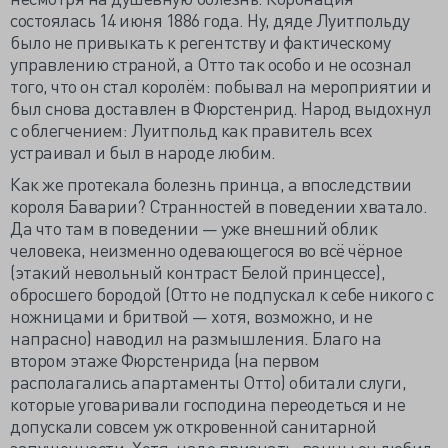
состоялась 14 июня 1886 года. Ну, дяде Луитпольду
было не привыкать к регентству и фактическому
управлению страной, а Отто так особо и не осознал
того, что он стал королём: побывал на мероприятии и
был снова доставлен в Фюрстенрид. Народ выдохнул
с облегчением: Луитпольд как правитель всех
устраивал и был в народе любим.
Как же протекала болезнь принца, а впоследствии
короля Баварии? Странностей в поведении хватало.
Да что там в поведении — уже внешний облик
человека, неизменно одевающегося во всё чёрное
(этакий невольный контраст Белой принцессе),
обросшего бородой (Отто не подпускал к себе никого с
ножницами и бритвой — хотя, возможно, и не
напрасно) наводил на размышления. Благо на
втором этаже Фюрстенрида (на первом
располагались апартаменты Отто) обитали слуги,
которые уговаривали господина переодеться и не
допускали совсем уж откровенной санитарной
запущенности. Хотя, надо признать, ванны он любил