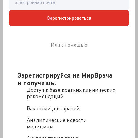
Зарегистрироваться
Или с помощью
Зарегистрируйся на МирВрача
и получишь:
Доступ к базе кратких клинических
рекомендаций
Баварский лес
Это потом станут грешить на наследственность:
Вакансии для врачей
дескать, шизовая была матушка Мария Фридерика
Прусская — но к тому времени собирать анамнез
Аналитические новости
будет уже затруднительно. В общем, поскрипев
медицины
извилинами, германские доктора отчитались