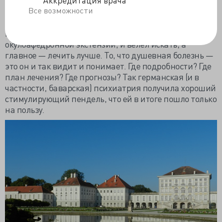
Аккредитация врача
канцлеру-тёзке, Отто фон Бисмарку: дескать, картина
Все возможности
ясная! Душевная болезнь! На что железный канцлер
пообещал, что лично проведёт каждому
незабываемый индивидуальный сеанс
окулоафедронной экстензии, и велел искать, а
главное — лечить лучше. То, что душевная болезнь —
это он и так видит и понимает. Где подробности? Где
план лечения? Где прогнозы? Так германская (и в
частности, баварская) психиатрия получила хороший
стимулирующий пендель, что ей в итоге пошло только
на пользу.