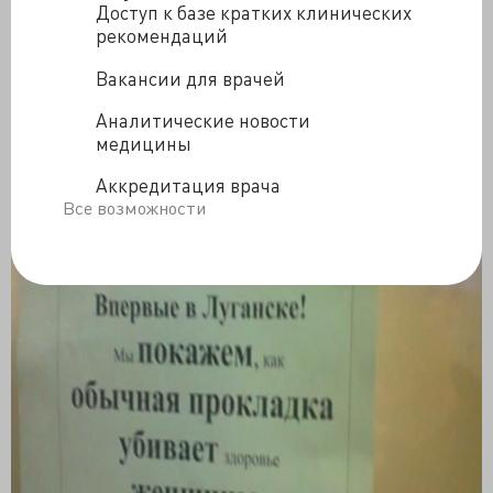
Ляпота! Поэтому никаких изменений в облике не
Доступ к базе кратких клинических
предполагается, а даже напротив...
рекомендаций
Вакансии для врачей
Желание разодрать направление на госпитализацию
в клочки усилилось настолько, что я еле сдержалась...
Аналитические новости
медицины
....не думала, что это - почти религия...
Аккредитация врача
Все возможности