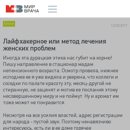
Блоги
12/25/2017
Лайфхакерное или метод лечения
женских проблем
Иногда эта дурацкая этика нас губит на корню!
Пишу направление в стационар мадам
непенсионного возраста. Осмотр провела, нижнее
исподнее ее я уже видела и уверена, что коллеги и
соседки по палате красоту эту, месяц-другой не
стиранную, не заценят и мотив ее послания этому
несовершенному миру и не поймут. Ну и аромат им
тоже может не понравится.
Несмотря на все усилия властей, адрес регистрации
для народа - пустой звук. Поэтому ненавязчиво
интересуюсь, есть ли в ее доме горячее