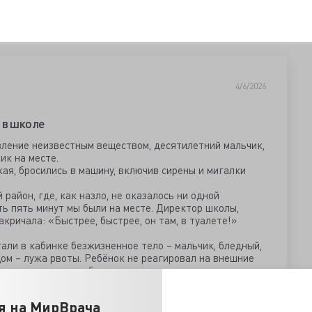
4/6/2026
 в школе
вление неизвестным веществом, десятилетний мальчик,
ик на месте.
кая, бросились в машину, включив сирены и мигалки
район, где, как назло, не оказалось ни одной
ть пять минут мы были на месте. Директор школы,
закричала: «Быстрее, быстрее, он там, в туалете!»
али в кабинке безжизненное тело – мальчик, бледный,
ядом – лужа рвоты. Ребёнок не реагировал на внешние
тупив к осмотру, обнаружил под корнем языка два
 с, казалось бы,очень похожим на никотиносодержащий
я на МирВрача