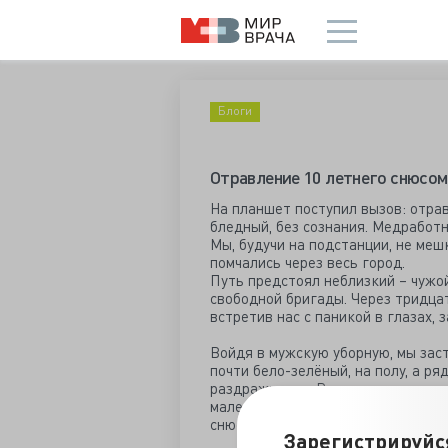
Блоги
Отравление 10 летнего снюсом
На планшет поступил вызов: отра
бледный, без сознания. Медработн
Мы, будучи на подстанции, не меш
помчались через весь город.
Путь предстоял неблизкий – чужой 
свободной бригады. Через тридца
встретив нас с паникой в глазах, 
Войдя в мужскую уборную, мы заст
почти бело-зелёный, на полу, а р
раздражители. Реаниматолог, прис
маленьких, коричневых, пакетика
снюс.
Зарегистрируйс