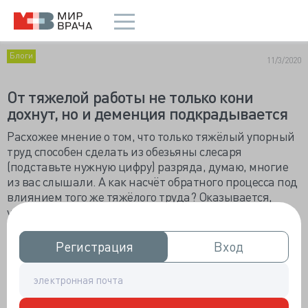
Блоги
11/3/2020
От тяжелой работы не только кони
дохнут, но и деменция подкрадывается
Расхожее мнение о том, что только тяжёлый упорный
труд способен сделать из обезьяны слесаря
(подставьте нужную цифру) разряда, думаю, многие
из вас слышали. А как насчёт обратного процесса под
влиянием того же тяжёлого труда? Оказывается,
учёные и этот вопрос постарались провентилировать.
Темой занимались коллеги из Копенгагена, и
Регистрация
Регистрация
Вход
Вход
результатом их анализа стала интересная
статья
,
опубликованная недавно в Medicine & Science in
Sports. Коллеги анализировали состояние
физического и психического здоровья выборки, в