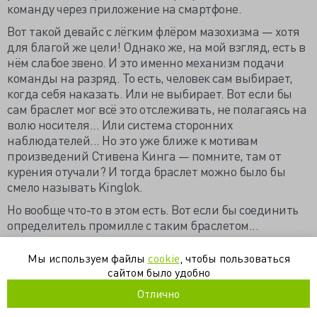
команду через приложение на смартфоне.
Вот такой девайс с лёгким флёром мазохизма — хотя
для благой же цели! Однако же, на мой взгляд, есть в
нём слабое звено. И это именно механизм подачи
команды на разряд. То есть, человек сам выбирает,
когда себя наказать. Или не выбирает. Вот если бы
сам браслет мог всё это отслеживать, не полагаясь на
волю носителя... Или система сторонних
наблюдателей... Но это уже ближе к мотивам
произведений Стивена Кинга — помните, там от
курения отучали? И тогда браслет можно было бы
смело называть Kinglok.
Но вообще что-то в этом есть. Вот если бы соединить
определитель промилле с таким браслетом...
https://dpmmax.livejournal.com/852872.html
Мы используем файлы
cookie
, чтобы пользоваться
сайтом было удобно
зависимость
наркология
психиатрия
Отлично