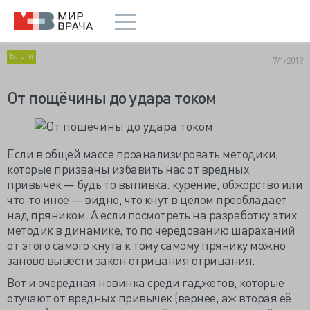
Блоги
7/1/2019
От пощёчины до удара током
Если в общей массе проанализировать методики,
которые призваны избавить нас от вредных
привычек — будь то выпивка. курение, обжорство или
что-то иное — видно, что кнут в целом преобладает
над пряником. А если посмотреть на разработку этих
методик в динамике, то по чередованию шараханий
от этого самого кнута к тому самому прянику можно
заново вывести закон отрицания отрицания.
Вот и очередная новинка среди гаджетов, которые
отучают от вредных привычек (вернее, аж вторая её