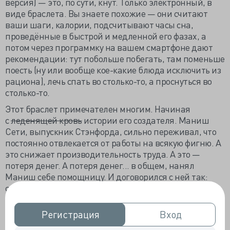
версия) — это, по сути, кнут. Только электронный, в
виде браслета. Вы знаете похожие — они считают
ваши шаги, калории, подсчитывают часы сна,
проведённые в быстрой и медленной его фазах, а
потом через программку на вашем смартфоне дают
рекомендации: тут побольше побегать, там поменьше
поесть (ну или вообще кое-какие блюда исключить из
рациона), лечь спать во столько-то, а проснуться во
столько-то.
Этот браслет примечателен многим. Начиная
с
леденящей кровь
истории его создателя. Маниш
Сети, выпускник Стэнфорда, сильно переживал, что
постоянно отвлекается от работы на всякую фигню. А
это снижает производительность труда. А это —
потеря денег. А потеря денег... в общем, нанял
Маниш себе помощницу. И договорился с ней так:
стоит парню отвлкечься от работы — она подходит и
тут же лепит ему пощёчину. Вот уж не знаю, долго ли
пришлось ему уговаривать даму (может, и вовсе отбоя
Регистрация
Регистрация
Вход
Вход
от желающих не было) и как они составляли договор,