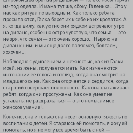
из-под одеяла. И мама тут же, сбоку, Галенька... Это у
нас как ритуал по выходным. Как только ребята
просыпаются, Галка берет их к себе из их кроваток. А
я, когда вижу, как уютно они рядком встречают утро
на диване, особенно остро чувствую, что семья — это
не зря, что семья — это очень хорошо... Ныряю на
диван к ним, и мы еще долго валяемся, болтаем,
хохочем...
Наблюдаю с удивлением и нежностью, как из Галки
моей, из жены, получается мать. Как изменяются
интонации ее голоса и взгляд, когда она смотрит на
младшего сына. Как она огорчается и сердится, когда
старший совершает оплошность. Как она выхаживает
ребят, когда они простужены. Как она умеет не
уставать, не раздражаться — о это немыслимое
женское умение!..
Конечно, она и только она несет основную тяжесть по
воспитанию детей. Я стараюсь ей помогать, я хочу ей
помогать, но я не могу все время быть с ней —