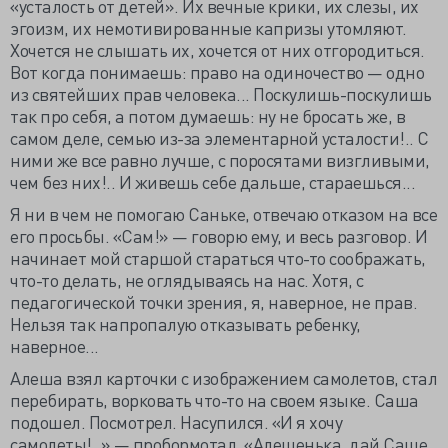
«усталость от детей». Их вечные крики, их слезы, их
эгоизм, их немотивированные капризы утомляют.
Хочется не слышать их, хочется от них отгородиться.
Вот когда понимаешь: право на одиночество — одно
из святейших прав человека... Поскулишь-поскулишь
так про себя, а потом думаешь: ну не бросать же, в
самом деле, семью из-за элементарной усталости!.. С
ними же все равно лучше, с поросятами визгливыми,
чем без них!.. И живешь себе дальше, стараешься...
Я ни в чем не помогаю Саньке, отвечаю отказом на все
его просьбы. «Сам!» — говорю ему, и весь разговор. И
начинает мой старшой стараться что-то соображать,
что-то делать, не оглядываясь на нас. Хотя, с
педагогической точки зрения, я, наверное, не прав.
Нельзя так напропалую отказывать ребенку,
наверное...
Алеша взял карточки с изображением самолетов, стал
перебирать, ворковать что-то на своем языке. Саша
подошел. Посмотрел. Насупился. «И я хочу
самолеты!..» — пробормотал. «Алешенька, дай Саше