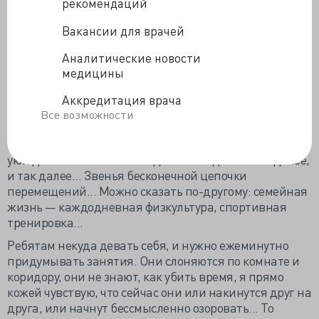
рекомендаций
предметов. К примеру, возьмем хотя бы завтрак или
обед. Сколько ложек и вилок надо извлечь перед
Вакансии для врачей
обедом и переместить на стол, сколько кружек!
Аналитические новости
Сколько кастрюлек извлечь из холодильника! Сколько
медицины
разогреваний совершить на плите! Сколько
движений тряпкой и совком, чтобы подтереть и
Аккредитация врача
подмести за ребятами!
Все возможности
А умывание ребят, переодевание Лешки, который
часто мочит штаны во время обеда, затем
укладывание на послеобеденный отдых. И так далее,
и так далее... Звенья бесконечной цепочки
перемещений... Можно сказать по-другому: семейная
жизнь — каждодневная физкультура, спортивная
тренировка...
Ребятам некуда девать себя, и нужно ежеминутно
придумывать занятия. Они слоняются по комнате и
коридору, они не знают, как убить время, я прямо
кожей чувствую, что сейчас они или накинутся друг на
друга, или начнут бессмысленно озоровать... То