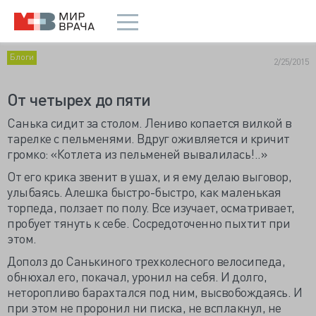
Блоги
2/25/2015
От четырех до пяти
С
анька сидит за столом. Лениво копается вилкой в
тарелке с пельменями. Вдруг оживляется и кричит
громко: «Котлета из пельменей вывалилась!..»
От его крика звенит в ушах, и я ему делаю выговор,
улыбаясь. Алешка быстро-быстро, как маленькая
торпеда, ползает по полу. Все изучает, осматривает,
пробует тянуть к себе. Сосредоточенно пыхтит при
этом.
Дополз до Санькиного трехколесного велосипеда,
обнюхал его, покачал, уронил на себя. И долго,
неторопливо барахтался под ним, высвобождаясь. И
при этом не проронил ни писка, не всплакнул, не