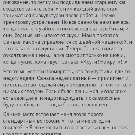
рисование, то лепку мы подкидываем старшему как
средство занять себя. Я с ним каждый день стал
заниматься физкультурой после работы. Целую
тренировку устраиваем. Но все равно бывают вечера,
когда нечего, ну абсолютно нечего делать ребятам, и
они, бедные, изнывают от скуки. Мама показала
Саньке, как она управляется со швейной машинкой, и
это оказалось отдушиной. Теперь Санька сидит за
рукояткой машины, Галка смотрит только на шов и,
когда нужно, командует Саньке: «Крути! Не крути!..»
Что-то мы успели проморгать, что-то упустили, где-то
недоглядели. Санька неделикатный — прилипнет и
не отстает: вот сделай ему немедленно то-то и то-то, и
никаких гвоздей. Если объясняешь: мол, у взрослых
есть свои дела, и надо подождать, пока взрослые
будут свободны, — тогда Санька недоволен.
Санька часто встречает меня возле порога
стандартным вопросом: «Что ты мне сегодня
привез?..» Я его «воспитываю, воспитываю», но пока
что этот вопрос остается.