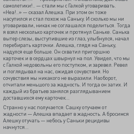
самолетики!.. — стали мы с Галкой уговаривать.
«Неа!..» — сказал Алешка. При этом он тоже
насупился и стал похож на Саньку. И сколько мы ни
уговаривали, никак не соглашался поделиться. Тогда
я взял несколько карточек и протянул Саньке. Санька
вытер слезы, выступившие из глаз, улыбнулся, начал
перебирать карточки. Алешка, глядя на Саньку,
надулся еще больше. Он схватил пригоршню
карточек и в сердцах швырнул на пол. Увидел, что мы
с Галкой недовольны его поступком, и заревел. Ревел
и поглядывал на нас, ожидая сочувствия. Но
сочувствия мы никакого не выразили. Наоборот,
отчитали меньшого за жадность. И тогда он затих. И
каждый из братьев занялся разглядыванием
доставшихся ему карточек...
Странно у нас получается: Сашку отучаем от
жадности — Алешка впадает в жадность. А бросимся
Алешку отучать — небось у Саньки рецидивы
начнутся...