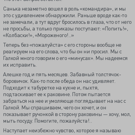
Санька незаметно вошел в роль «командира», и мы
это с удивлением обнаружили. Раньше вроде как-то
не замечали, а тут вдруг бросилось в глаза, что от него
не просьбы, а только приказы поступают: «Попить!»,
«Колбаски!», «Мороженого!..»
Теперь без «пожалуйста» с его стороны вообще не
реагируем на его слова, что бы он ни просил. Мы с
Галкой много говорим о его «минусах». Мы надеемся
их исправить.
Алешке год и пять месяцев. Забавный толстячок-
боровичок. Как-то после обеда он нас удивляет.
Подходит к табуретке на кухне и, пыхтя,
подтаскивает ее к раковине. Потом пытается
забраться на нее и умоляюще поглядывает на нас с
Галкой. Мы спрашиваем, чего он хочет, и он
показывает ручонкой в сторону раковины — хочу, мол,
мыть посуду. Помогите, пожалуйста!..
Наступает неизбежно чувство, которое я называю