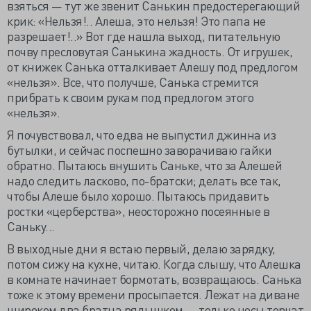
взяться — тут же звенит Санькин предостерегающий
крик: «Нельзя!.. Алеша, это нельзя! Это папа не
разрешает!..» Вот где нашла выход, питательную
почву пресловутая Санькина жадность. От игрушек,
от книжек Санька отталкивает Алешу под предлогом
«нельзя». Все, что получше, Санька стремится
прибрать к своим рукам под предлогом этого
«нельзя».
Я почувствовал, что едва не выпустил джинна из
бутылки, и сейчас поспешно заворачиваю гайки
обратно. Пытаюсь внушить Саньке, что за Алешей
надо следить ласково, по-братски; делать все так,
чтобы Алеше было хорошо. Пытаюсь придавить
ростки «церберства», неосторожно посеянные в
Саньку...
В выходные дни я встаю первый, делаю зарядку,
потом сижу на кухне, читаю. Когда слышу, что Алешка
в комнате начинает бормотать, возвращаюсь. Санька
тоже к этому времени просыпается. Лежат на диване
широком два братца рядышком — только носы торчат