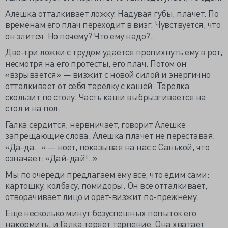
Алешка отталкивает ложку. Надувая губы, плачет. По
временам его плач переходит в визг. Чувствуется, что
он злится. Но почему? Что ему надо?..
Две-три ложки с трудом удается пропихнуть ему в рот,
несмотря на его протесты, его плач. Потом он
«взрывается» — визжит с новой силой и энергично
отталкивает от себя тарелку с кашей. Тарелка
скользит по столу. Часть каши выбрызгивается на
стол и на пол.
Галка сердится, нервничает, говорит Алешке
запрещающие слова. Алешка плачет не переставая.
«Да-да...» — ноет, показывая на нас с Санькой, что
означает: «Дай-дай!..»
Мы по очереди предлагаем ему все, что едим сами:
картошку, колбасу, помидоры. Он все отталкивает,
отворачивает лицо и орет-визжит по-прежнему.
Еще несколько минут безуспешных попыток его
накормить, и Галка теряет терпение. Она хватает