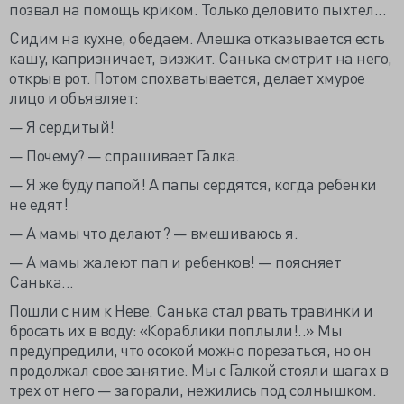
позвал на помощь криком. Только деловито пыхтел...
Сидим на кухне, обедаем. Алешка отказывается есть
кашу, капризничает, визжит. Санька смотрит на него,
открыв рот. Потом спохватывается, делает хмурое
лицо и объявляет:
— Я сердитый!
— Почему? — спрашивает Галка.
— Я же буду папой! А папы сердятся, когда ребенки
не едят!
— А мамы что делают? — вмешиваюсь я.
— А мамы жалеют пап и ребенков! — поясняет
Санька...
Пошли с ним к Неве. Санька стал рвать травинки и
бросать их в воду: «Кораблики поплыли!..» Мы
предупредили, что осокой можно порезаться, но он
продолжал свое занятие. Мы с Галкой стояли шагах в
трех от него — загорали, нежились под солнышком.