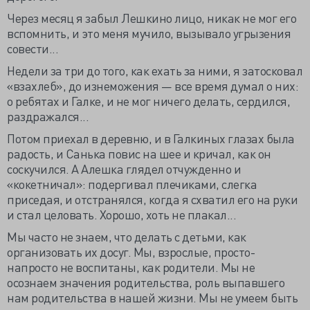
Через месяц я забыл Лешкино лицо, никак не мог его
вспомнить, и это меня мучило, вызывало угрызения
совести...
Недели за три до того, как ехать за ними, я затосковал
«взахлеб», до изнеможения — все время думал о них:
о ребятах и Галке, и не мог ничего делать, сердился,
раздражался...
Потом приехал в деревню, и в Галкиных глазах была
радость, и Санька повис на шее и кричал, как он
соскучился. А Алешка глядел отчужденно и
«кокетничал»: подергивал плечиками, слегка
приседая, и отстранялся, когда я схватил его на руки
и стал целовать. Хорошо, хоть не плакал...
Мы часто не знаем, что делать с детьми, как
организовать их досуг. Мы, взрослые, просто-
напросто не воспитаны, как родители. Мы не
осознаем значения родительства, роль выпавшего
нам родительства в нашей жизни. Мы не умеем быть