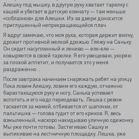
Алешку под мышку, в другую руку хватает тарелку с
кашей и убегает в детскую комнату — там меньше
«соблазнов» для Алешки. Из-за двери доносится
приглушенный непрекращающийся плач.
Я вдруг замечаю, что моя рука, которая держит вилку,
дрожит противной мелкой дрожью. Гляжу на Саньку.
Он сидит насупленный и лениво — еле-еле —
ковыряется в своей тарелке. Я его увещеваю, укоряю
за плохой аппетит, и получается это у меня
раздраженно...
После завтрака начинаем снаряжать ребят на улицу.
Пока ловим Алешку, ловим его каждую, отчаянно
барахтающуюся руку и ногу, Санька успевает
вспотеть и его надо переодевать. Лешка с ревом
таскается за мамой, отбивается от шапочки, от
пальтишка — голова гудит от его криков. Я, весь
взмыленный, наскоро накидываю уличную одежонку.
Мы уже почти готовы. Застегиваю Сашку и
выпихиваю на лестничную площадку. Лешка, уже