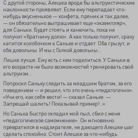
С другой стороны, Алешка вроде бы альтруистические
наклонности проявляет. Если ему перепадает что-
нибудь вкусненькое — конфета, пряник и так далее,
— он обязательно выпрашивает еще «экземпляр»,
для Саньки. Будет стоять и канючить, пока не
получит «братнину долю». А как только получит, сразу
катится колобочком к Саньке и отдает. Оба грызут, и
оба довольны. И мы с Галкой довольны...
Лешке лучше. Ему есть с кем поделиться. У Саньки в
его возрасте не было возможностей тренировать свой
альтруизм...
Попросил Саньку следить за младшим братом, за его
поведением — и решил, что это очень «педагогично».
«Учи его, как себя вести! — сказал Саньке. —
Запрещай шалить! Показывай пример!..»
Но Санька быстро охладил мой пыл, сбил с меня
«педагогическое самомнение». Он мгновенно
превратился в надзирателя, не дающего Алешке шаг
сделать спокойно. Стоит Алешке за что-нибудь