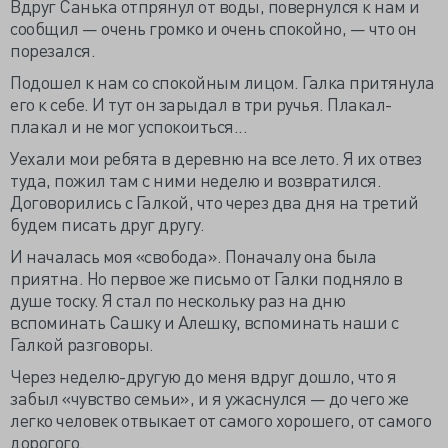
Вдруг Санька отпрянул от воды, повернулся к нам и
сообщил — очень громко и очень спокойно, — что он
порезался.
Подошел к нам со спокойным лицом. Галка притянула
его к себе. И тут он зарыдал в три ручья. Плакал-
плакал и не мог успокоиться...
Уехали мои ребята в деревню на все лето. Я их отвез
туда, пожил там с ними неделю и возвратился.
Договорились с Галкой, что через два дня на третий
будем писать друг другу.
И началась моя «свобода». Поначалу она была
приятна. Но первое же письмо от Галки подняло в
душе тоску. Я стал по нескольку раз на дню
вспоминать Сашку и Алешку, вспоминать наши с
Галкой разговоры.
Через неделю-другую до меня вдруг дошло, что я
забыл «чувство семьи», и я ужаснулся — до чего же
легко человек отвыкает от самого хорошего, от самого
дорогого.