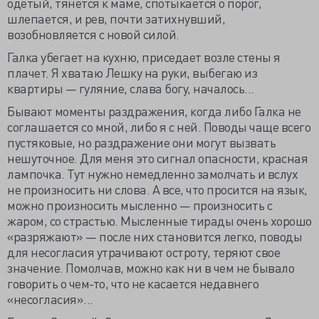
одетый, тянется к маме, спотыкается о порог,
шлепается, и рев, почти затихнувший,
возобновляется с новой силой.
Галка убегает на кухню, приседает возле стены я
плачет. Я хватаю Лешку на руки, выбегаю из
квартиры — гуляние, слава богу, началось...
Бывают моменты раздражения, когда либо Галка не
соглашается со мной, либо я с ней. Поводы чаще всего
пустяковые, но раздражение они могут вызвать
нешуточное. Для меня это сигнал опасности, красная
лампочка. Тут нужно немедленно замолчать и вслух
не произносить ни слова. А все, что просится на язык,
можно произносить мысленно — произносить с
жаром, со страстью. Мысленные тирады очень хорошо
«разряжают» — после них становится легко, поводы
для несогласия утрачивают остроту, теряют свое
значение. Помолчав, можно как ни в чем не бывало
говорить о чем-то, что не касается недавнего
«несогласия»...