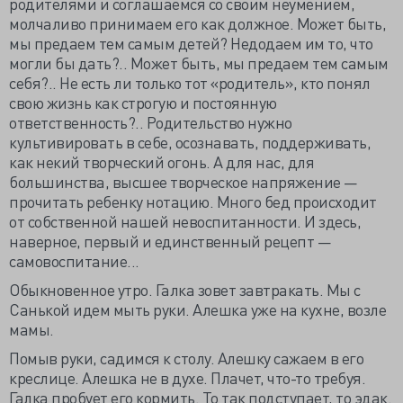
родителями и соглашаемся со своим неумением,
молчаливо принимаем его как должное. Может быть,
мы предаем тем самым детей? Недодаем им то, что
могли бы дать?.. Может быть, мы предаем тем самым
себя?.. Не есть ли только тот «родитель», кто понял
свою жизнь как строгую и постоянную
ответственность?.. Родительство нужно
культивировать в себе, осознавать, поддерживать,
как некий творческий огонь. А для нас, для
большинства, высшее творческое напряжение —
прочитать ребенку нотацию. Много бед происходит
от собственной нашей невоспитанности. И здесь,
наверное, первый и единственный рецепт —
самовоспитание...
Обыкновенное утро. Галка зовет завтракать. Мы с
Санькой идем мыть руки. Алешка уже на кухне, возле
мамы.
Помыв руки, садимся к столу. Алешку сажаем в его
креслице. Алешка не в духе. Плачет, что-то требуя.
Галка пробует его кормить. То так подступает, то эдак.