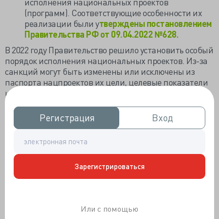
исполнения национальных проектов
(программ). Соответствующие особенности их
реализации были у
тверждены постановлением
Правительства РФ от 09.04.2022 №628.
В 2022 году Правительство решило установить особый
порядок исполнения национальных проектов. Из-за
санкций могут быть изменены или исключены из
паспорта нацпроектов их цели, целевые показатели
и задачи, определенные указом Президента РФ от
07.05.2018 №204. Однако такая возможность появится
только после принятия соответствующего указа.
Регистрация
Регистрация
Вход
Вход
На сегодняшний день в рамках нацпроекта
«Здравоохранение» реализуются федеральные
проекты: «Борьба с онкологическими
заболеваниями», «Развитие системы оказания
Зарегистрироваться
первичной медико-санитарной помощи», «Борьба с
сердечно-сосудистыми заболеваниями», «Развитие
детского здравоохранения, включая создание
современной инфраструктуры оказания медицинской
Или с помощью
помощи детям» и другие.