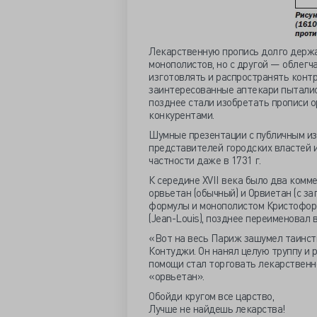
Лекарственную пропись долго держал
монополистов, но с другой — облег
изготовлять и распространять конт
заинтересованные аптекари пыталис
позднее стали изобретать прописи ор
конкурентами.
Шумные презентации с публичным из
представителей городских властей 
частности даже в 1731 г.
К середине XVII века было два комм
орвьетан (обычный) и Орвиетан (с з
формулы и монополистом Кристофоро
(Jean-Louis), позднее переименовал 
«Вот на весь Париж зашумел таинст
Контуджи. Он нанял целую труппу и 
помощи стал торговать лекарственн
«орвьетан».
Обойди кругом все царство,
Лучше не найдешь лекарства!