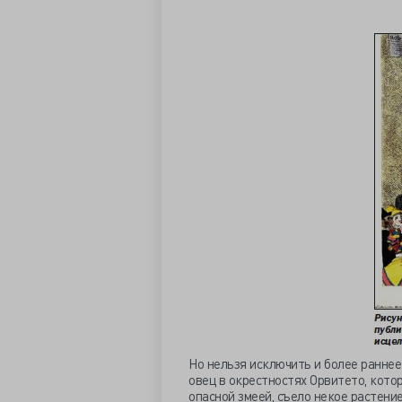
Но нельзя исключить и более раннее
овец в окрестностях Орвитето, кото
опасной змеей, съело некое растени