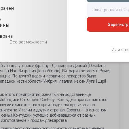
врачей
е
Зарегистр
цины
врача
Все возможности
женца Орвието: одного звали Грегуаром (Gregoire), а
Или с 
 Tavanty). После смерти мастера они продолжили выпускать
л ученик по имени Джироламо Ферранти (Hierosme Ferenty,
и доверили секретный рецепт. После их смерти Ферранти
 было два ученика: француз Дезидерио Декомб (Desiderio
нец Иан Витрарио (Iean Vitrario). Витрарио остался в Риме,
анцию. По другой версии, первичное лекарство было
ападной части области Умбрия, Италия) неким Лупи (Lupi),
ик этого предприятия, женатый на родственнице
oforo, или Christophe Contugy). Контуджи прославлял свое
илегии единственного производителя орвьетана во
анился по Италии и другим странам Европы — в основном
 семьи Контуджи, успешно добивавшихся от разных
 изготовление и продажу лекарства.
дтверждают огромную популярность орвьетана с начала