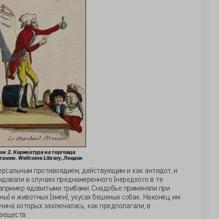
рсальным противоядием, действующим и как антидот, и
довали в случаях преднамеренного (нередкого в те
например ядовитыми грибами. Снадобье применяли при
ы) и животных (змеи), укусах бешеных собак. Наконец, им
чина которых заключалась, как предполагали, в
веществ.