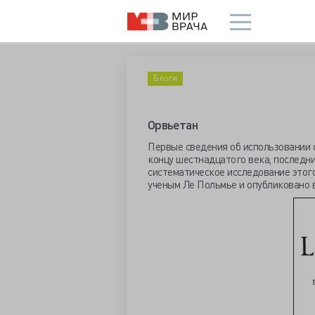
Блоги
Орвьетан
Первые сведения об использовании о
концу шестнадцатого века, последн
систематическое исследование этог
ученым Ле Польмье и опубликовано в