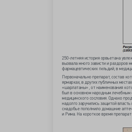
250-летняя история орвьетана увлек
вызвала много зависти и раздоров 
фармацевтических гильдий, в медици
Первоначально препарат, состав кот
ярмарках, в других публичных мест
«шарлатаны» , от наименования кот
был в основном народным лечебным 
медицинского сословия. Однако прод
надолго заручились защитой власть 
снадобье пополнило домашние аптеч
и Рима. На короткое время препара