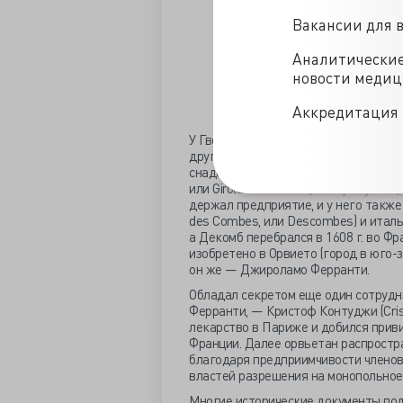
Вакансии для 
Аналитически
новости меди
Аккредитация 
У Гверке были два подмастерья — уро
другого — Орассио Таванти (Orassio
снадобье. У них, в свою очередь, бы
или Girolamo Ferranti), которому он
держал предприятие, и у него также
des Combes, или Descombes) и италья
а Декомб перебрался в 1608 г. во Фр
изобретено в Орвието (город в юго-з
он же — Джироламо Ферранти.
Обладал секретом еще один сотрудн
Ферранти, — Кристоф Контуджи (Crist
лекарство в Париже и добился прив
Франции. Далее орвьетан распростр
благодаря предприимчивости членов
властей разрешения на монопольное
Многие исторические документы по