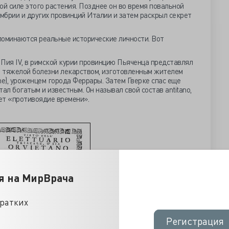
ой силе этого растения. Позднее он во время повальной
Умбрии и других провинций Италии и затем раскрыл секрет
поминаются реальные исторические личности. Вот
о Пия IV, в римской курии провинцию Пьяченца представлял
от тяжелой болезни лекарством, изготовленным жителем
he), уроженцем города Феррары. Затем Гверке спас еще
ал богатым и известным. Он называл свой состав antitano,
ает «противоядие времени».
я на МирВрача
кратких
Регистрация
Регистрация