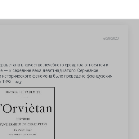
4/28/2020
рвьетана в качестве лечебного средства относятся к
ие — к середине века девятнадцатого. Серьезное
о исторического феномена было проведено французским
 1893 году