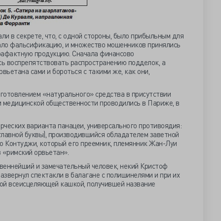
и в секрете, что, с одной стороны, было прибыльным для
чало фальсификацию, и множество мошенников принялись
рафактную продукцию. Сначала финансово
ь воспрепятствовать распространению подделок, а
вьетана сами и бороться с такими же, как они,
готовлением «натурального» средства в присутствии
и медицинской общественности проводились в Париже, в
ерческих варианта панацеи, универсального противоядия:
аглавной буквы), производившийся обладателем заветной
 Контуджи, который его преемник, племянник Жан-Луи
в «римский орвьетан».
веннейший и замечательный человек, некий Кристоф
развернул спектакли в балагане с полишинелями и при их
ой всеисцеляющей кашкой, получившей название