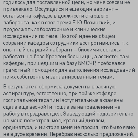
годилось для поставленной цели, но меня совсем не
привлекало. Обсуждался и ещё один вариант –
остаться на кафедре в должности старшего
лаборанта, как в свое время Е.Ю.Лозинский, и
продолжать лабораторные и клинические
исследования по теме. Но этой идее на общем
собрании кафедры сотрудники воспротивились, т.к.
опытный старший лаборант – биохимик остался
работать на базе Краевой больницы, а ассистентам
кафедры, пришедшим на базу БМСЧР, требовался
грамотный помощник для выполнения исследований
по их собственным запланированным темам.
В результате я оформила документы в заочную
аспирантуру, естественно, при той же кафедре
госпитальной терапии (вступительные экзамены
сдала ещё весной) и пошла за направлением на
работу в горздравотдел. Заведующий подозрительно
на меня посмотрел: мол, красный диплом,
ординатура, и никто за меня не просил, что было явно
не в духе времени. Перебрав несколько предложений,