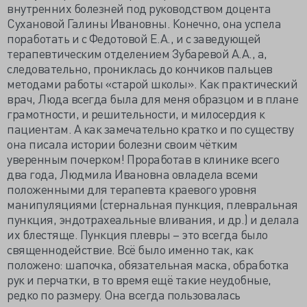
внутренних болезней под руководством доцента
Сухановой Галины Ивановны. Конечно, она успела
поработать и с Федотовой Е.А., и с заведующей
терапевтическим отделением Зубаревой А.А., а,
следовательно, прониклась до кончиков пальцев
методами работы «старой школы». Как практический
врач, Люда всегда была для меня образцом и в плане
грамотности, и решительности, и милосердия к
пациентам. А как замечательно кратко и по существу
она писала истории болезни своим чётким
уверенным почерком! Проработав в клинике всего
два года, Людмила Ивановна овладела всеми
положенными для терапевта краевого уровня
манипуляциями (стернальная пункция, плевральная
пункция, эндотрахеальные вливания, и др.) и делала
их блестяще. Пункция плевры – это всегда было
священнодействие. Всё было именно так, как
положено: шапочка, обязательная маска, обработка
рук и перчатки, в то время ещё такие неудобные,
редко по размеру. Она всегда пользовалась