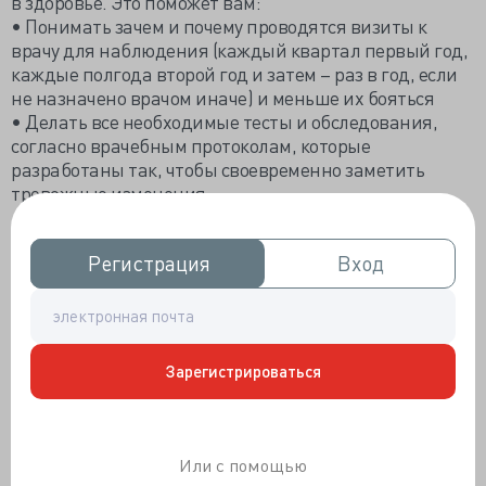
в здоровье. Это поможет вам:
• Понимать зачем и почему проводятся визиты к
врачу для наблюдения (каждый квартал первый год,
каждые полгода второй год и затем – раз в год, если
не назначено врачом иначе) и меньше их бояться
• Делать все необходимые тесты и обследования,
согласно врачебным протоколам, которые
разработаны так, чтобы своевременно заметить
тревожные изменения
• Не выискивать себе симптомы, а отслеживать свое
самочувствие и спокойно ориентироваться к кому
Регистрация
Регистрация
Вход
Вход
нужно обратиться, обязательно к онкологу или
терапевту достаточно
• Бывают отсроченные побочные эффекты, которые не
являются признаками рецидива, уточнив у онколога
такие детали, вы спокойнее будете реагировать на
Зарегистрироваться
«странные» симптомы
• Лучше понимать, что вам индивидуально нужно
делать для поддержания общего благополучия в
здоровье и жизни, какой ваш личный рецепт
Или с помощью
выздоровления