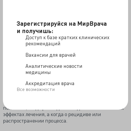
Многие пациенты отмечают, что визиты в больницу
им даются тяжело. Это нормально, что люди избегают
Зарегистрируйся на МирВрача
тревожных ситуаций, которые, к тому же, возвращают
и получишь:
в неприятные чувства. Но в большинстве случаев
тревога проходит после визита к врачу, которые не
Доступ к базе кратких клинических
находит причин для тревоги.
рекомендаций
Вакансии для врачей
Визиты в больницу – важная часть вашего
выздоровления. Для врачей будет ценно, если вы во
Аналитические новости
время визита спокойно расскажете не просто о своем
медицины
самочувствии, но и о всех симптомах, которые у вас
имеются, а также о том, как вы справляетесь с ними
Аккредитация врача
(поэтому нет смысла бежать к врачу сразу, как что-то
Все возможности
обнаружите, часто лучше понаблюдать пару недель).
Им необходимо иметь полную информацию, чтобы
понимать, когда речь идет об отдаленных побочных
эффектах лечения, а когда о рецидиве или
распространении процесса.