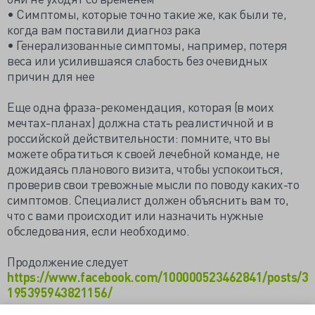
• Симптомы, которые точно такие же, как были те,
когда вам поставили диагноз рака
• Генерализованные симптомы, например, потеря
веса или усилившаяся слабость без очевидных
причин для нее
Еще одна фраза-рекомендация, которая (в моих
мечтах-планах) должна стать реалистичной и в
российской действительности: помните, что вы
можете обратиться к своей лечебной команде, не
дожидаясь планового визита, чтобы успокоиться,
проверив свои тревожные мысли по поводу каких-то
симптомов. Специалист должен объяснить вам то,
что с вами происходит или назначить нужные
обследования, если необходимо.
Продолжение следует
https://www.facebook.com/100000523462841/posts/3
195395943821156/
https://valkiriarf.livejournal.com/1886012.html