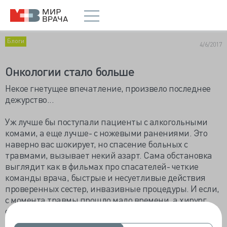
Блоги
4/6/2017
Онкологии стало больше
Некое гнетущее впечатление, произвело последнее
дежурство...
Уж лучше бы поступали пациенты с алкогольными
комами, а еще лучше- с ножевыми ранениями. Это
наверно вас шокирует, но спасение больных с
травмами, вызывает некий азарт. Сама обстановка
выглядит как в фильмах про спасателей- четкие
команды врача, быстрые и несуетливые действия
проверенных сестер, инвазивные процедуры. И если,
с момента травмы прошло мало времени, а хирург
остановил кровотечение, то в большинстве случаев,
ответ на нашу интенсивную терапию виден