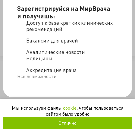
- А чем ранее болел ваш сын?
Зарегистрируйся на МирВрача
и получишь:
-Здоров он! А это, с мозгами у него что-то не того;
Доступ к базе кратких клинических
мммм (пауза), даунистый он у меня, память
рекомендаций
плохая.
Вакансии для врачей
Анестезия прошла на ура, этот "даунистый" даже
Аналитические новости
сказал "спасибо" за анестезию. Вот такая мама...
медицины
/blogs/onazhemama-24-06-2015
Аккредитация врача
Все возможности
Мы используем файлы
cookie
, чтобы пользоваться
сайтом было удобно
Отлично