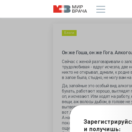
Блоги
Он же Гоша, он же Гога. Алкого
Сейчас с женой разговаривали о запо
трудолюбивая - вдруг исчезла, две н
никто не открывал, думали, к родне 
в запое была, стыдно, не могу вам н
Да, запойные это особый вид алкогол
бухать, работают хорошо, выглядят п
оп, и исчезают. Или ходят на работу
вещи, аж волосы дыбом, в голове не
вытворять. Ну что я вам рассказываю
вот для чего: у меня вдруг сложились
А насчет Гоши, он же Гога, из "Москв
Зарегистрируйс
показательный запойщик! Сколько ра
и получишь:
ощущение о какой-то незавершенности