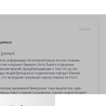
12/5/2021
данные
Е ДАННЫЕ
тить информацию об исключительно легком течении
нтом «короны» Омикрон. Хотя, были и отдельные
нских врачей, предупреждающих о том, что до сих
дых людей (вспышка в студенческом городке Южной
 что затрудняет реальную оценку опасности этого
болезни, вызванной Омикроном, тоже вышла под «ура-
 поводу нового варианта развеяны. Однако корреспондент
ые о «легкой» болезни.
ндийский врач. Заболевание началось с миалгии (боли в
ия температуры. На следующий день его симптомы