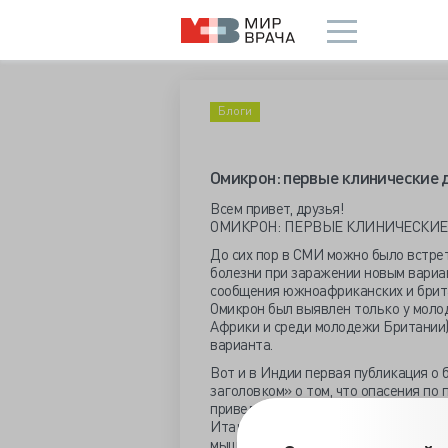
Блоги
Омикрон: первые клинические 
Всем привет, друзья!
ОМИКРОН: ПЕРВЫЕ КЛИНИЧЕСКИ
До сих пор в СМИ можно было встре
болезни при заражении новым вариа
сообщения южноафриканских и брита
Омикрон был выявлен только у моло
Африки и среди молодежи Британии),
варианта.
Вот и в Индии первая публикация о 
заголовком» о том, что опасения по
привел (впервые!) медицинские данн
Итак, 21 ноября заболел 46-летней и
мышцах тела) и умеренного повышен