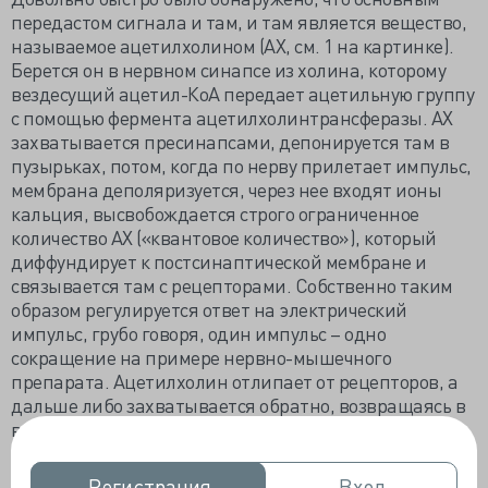
передастом сигнала и там, и там является вещество,
называемое ацетилхолином (АХ, см. 1 на картинке).
Берется он в нервном синапсе из холина, которому
вездесущий ацетил-КоА передает ацетильную группу
с помощью фермента ацетилхолинтрансферазы. АХ
захватывается пресинапсами, депонируется там в
пузырьках, потом, когда по нерву прилетает импульс,
мембрана деполяризуется, через нее входят ионы
кальция, высвобождается строго ограниченное
количество АХ («квантовое количество»), который
диффундирует к постсинаптической мембране и
связывается там с рецепторами. Собственно таким
образом регулируется ответ на электрический
импульс, грубо говоря, один импульс – одно
сокращение на примере нервно-мышечного
препарата. Ацетилхолин отлипает от рецепторов, а
дальше либо захватывается обратно, возвращаясь в
везикулы через пресинаптическую мембрану, либо
утилизируется с помощью фермента
ацетилхолинэстеразы.
Регистрация
Регистрация
Вход
Вход