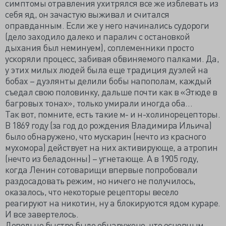
симптомы отравления ухитрялся все же изблевать из
себя яд, он зачастую выживал и считался
оправданным. Если же у него начинались судороги
(дело заходило далеко и паралич с остановкой
дыхания был неминуем), соплеменники просто
ускоряли процесс, забивая обвиняемого палками. Да,
у этих милых людей была еще традиция дуэлей на
бобах – дуэлянты делили бобы напополам, каждый
съедал свою половинку, дальше почти как в «Этюде в
багровых тонах», только умирали иногда оба…
Так вот, помните, есть такие м- и н-холинорецепторы.
В 1869 году (за год до рождения Владимира Ильича)
было обнаружено, что мускарин (нечто из красного
мухомора) действует на них активирующе, а атропин
(нечто из беладонны) – угнетающе. А в 1905 году,
когда Ленин сотоварищи впервые попробовали
раздосадовать режим, но ничего не получилось,
оказалось, что некоторые рецепторы весело
реагируют на никотин, ну а блокируются ядом кураре.
И все завертелось.
Довольно быстро было обнаружено, что основным