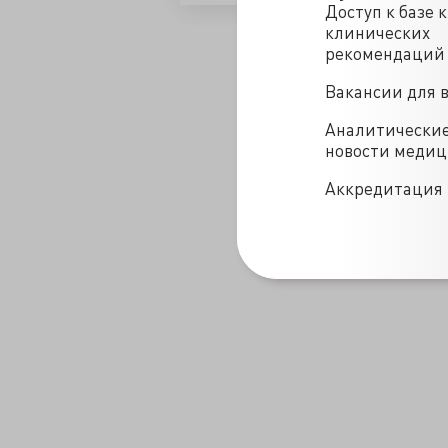
Доступ к базе 
клинических
/blogs/okolozarplatnoe_ili_komu_v_meditsine_zhit_khorosho-24-02
рекомендаций
Вакансии для 
Аналитически
новости меди
Аккредитация 