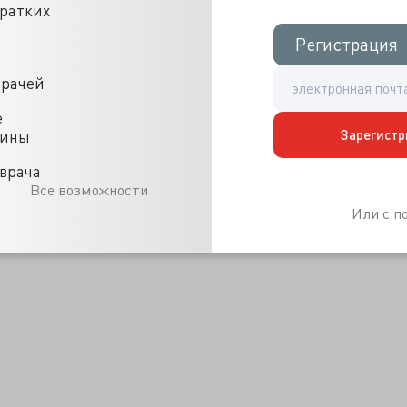
кратких
-2020
Регистрация
Регистрация
врачей
е
Зарегистр
цины
врача
Все возможности
Или с 