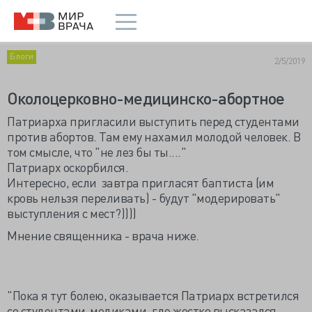
Блоги
2/5/2019
Околоцерковно-медицинско-абортное
Патриарха пригласили выступить перед студентами
против абортов. Там ему нахамил молодой человек. В
том смысле, что "не лез бы ты...."
Патриарх оскорбился.
Интересно, если завтра пригласят баптиста (им
кровь нельзя переливать) - будут "модерировать"
выступления с мест?))))
Мнение священника - врача ниже.
"Пока я тут болею, оказывается Патриарх встретился
со студентами-медиками, где жестко высказался