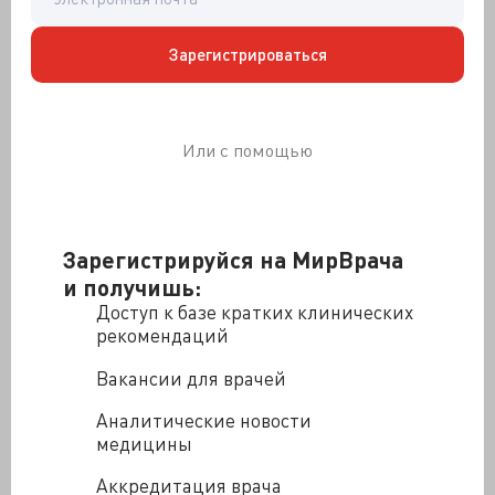
Зарегистрироваться
Или с помощью
Зарегистрируйся на МирВрача
и получишь:
Доступ к базе кратких клинических
Теодор Мейнерт
рекомендаций
Вакансии для врачей
С «ВАКовской» публикацией в руке и фигой в кармане
Форель вернулся в Лозанну и сдал-таки
Аналитические новости
кантональный экзамен по медицине – формальные
медицины
требования в XIX веке в Швейарии были не
меньшими, чем в XXI веке в России. Правда, работать
Аккредитация врача