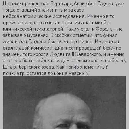
Цюрихе преподавал Бернхард Алоиз фон Гудден, уже
тогда ставший знаменитым за свои
нейроанатомические исследования. Именно в то
время он изящно сочетал занятия анатомией с
клинической психиатрией. Таким стал и Форель – не
забывая о муравьях. В скобках отметим, что финал
жизни фон Гуддена был очень трагичен. Именно он
стал главой комиссии, диагностировавшей безумие
знаменитого короля Людвига II Баварского, и именно
его тело было найдено рядом с телом короля на берегу
Штарнбергского озера. Как погиб знаменитый
психиатр, остается до конца неясным.