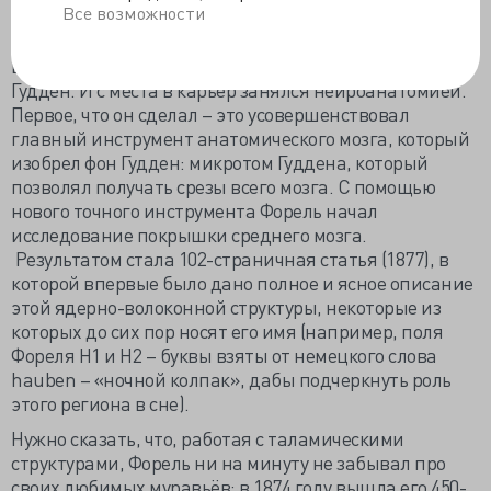
по психиатрии ему все равно не дали.
Все возможности
Впрочем, Форель не расстроился, а уехал в Германию,
в Мюнхен, куда перебрался его первый учитель, фон
Гудден. И с места в карьер занялся нейроанатомией.
Первое, что он сделал – это усовершенствовал
главный инструмент анатомического мозга, который
изобрел фон Гудден: микротом Гуддена, который
позволял получать срезы всего мозга. С помощью
нового точного инструмента Форель начал
исследование покрышки среднего мозга.
Результатом стала 102-страничная статья (1877), в
которой впервые было дано полное и ясное описание
этой ядерно-волоконной структуры, некоторые из
которых до сих пор носят его имя (например, поля
Фореля H1 и H2 – буквы взяты от немецкого слова
hauben – «ночной колпак», дабы подчеркнуть роль
этого региона в сне).
Нужно сказать, что, работая с таламическими
структурами, Форель ни на минуту не забывал про
своих любимых муравьёв: в 1874 году вышла его 450-