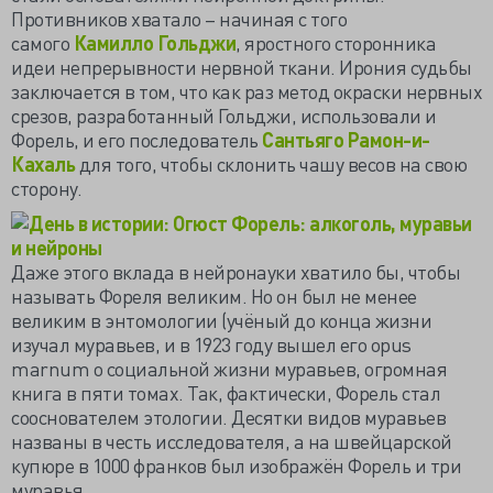
Противников хватало – начиная с того
самого
Камилло Гольджи
, яростного сторонника
идеи непрерывности нервной ткани. Ирония судьбы
заключается в том, что как раз метод окраски нервных
срезов, разработанный Гольджи, использовали и
Форель, и его последователь
Сантьяго Рамон-и-
Кахаль
для того, чтобы склонить чашу весов на свою
сторону.
Даже этого вклада в нейронауки хватило бы, чтобы
называть Фореля великим. Но он был не менее
великим в энтомологии (учёный до конца жизни
изучал муравьев, и в 1923 году вышел его opus
marnum о социальной жизни муравьев, огромная
книга в пяти томах. Так, фактически, Форель стал
сооснователем этологии. Десятки видов муравьев
названы в честь исследователя, а на швейцарской
купюре в 1000 франков был изображён Форель и три
муравья.