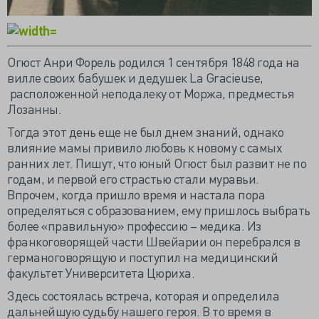
Огюст Анри Форель родился 1 сентября 1848 года на
вилле своих бабушек и дедушек La Gracieuse,
расположенной неподалеку от Моржа, предместья
Лозанны.
Тогда этот день еще не был днем знаний, однако
влияние мамы привило любовь к новому с самых
ранних лет. Пишут, что юный Огюст был развит не по
годам, и первой его страстью стали муравьи.
Впрочем, когда пришло время и настала пора
определяться с образованием, ему пришлось выбрать
более «правильную» профессию – медика. Из
франкоговорящей части Швейарии он перебрался в
германоговорящую и поступил на медицинский
факультет Университета Цюриха.
Здесь состоялась встреча, которая и определила
дальнейшую судьбу нашего героя. В то время в