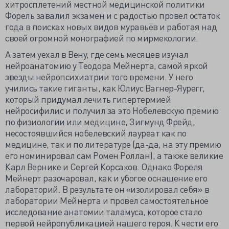
хитросплетений местной медицинской политики
Форель завалил экзамен и с радостью провел остаток
года в поисках новых видов муравьёв и работая над
своей огромной монографией по мирмекологии.
А затем уехал в Вену, где семь месяцев изучал
нейроанатомию у Теодора Мейнерта, самой яркой
звезды нейропсихиатрии того времени. У него
учились такие гиганты, как Юлиус Вагнер-Яурегг,
который придумал лечить гипертермией
нейросифилис и получил за это Нобелевскую премию
по физиологии или медицине, Зигмунд Фрейд,
несостоявшийся нобелевский лауреат как по
медицине, так и по литературе (да-да, на эту премию
его номинировал сам Ромен Роллан), а также великие
Карл Вернике и Сергей Корсаков. Однако Фореля
Мейнерт разочаровал, как и убогое оснащение его
лабораторий. В результате он «изолировал себя» в
лаборатории Мейнерта и провел самостоятельное
исследование анатомии таламуса, которое стало
первой нейропубликацией нашего героя. К чести его