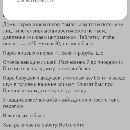
Девочка с РС. Или не с РС. Денег на МРТ нет. В
больницу не могу - ипотека. Таблетку, короче, и
взамуж.
Дамы с кружением голов, томлением тел и потением
лиц. Гипотензивные/диабетические не пьем,
давление снижаем цитрамоном. Таблетку, чтобы
вновь стало 25. Ну или 30, так уж и быть.
Парез лицевого нерва -1. Баня-прорубь. Д.Б.
Опоясывающий лишай. Расчесанный до пиодермии.
Готовился к празднику - некогда было.
Пара бабушек и дедушек, у которых все болит и везде,
шум в голове и ваще не климат. Климат был при
Брежневе, нам до него, как до звезды.
Упавшие елки/полки/санки/льдянки и просто так с
перепою.
Некоторых забыла.
Завтра снова на работу. Не болейте!