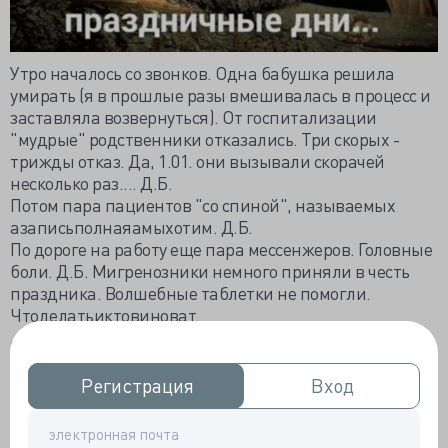
Утро началось со звонков. Одна бабушка решила
умирать (я в прошлые разы вмешивалась в процесс и
заставляла возвернуться). От госпитализации
"мудрые" родственники отказались. Три скорых -
трижды отказ. Да, 1.01. они вызывали скорачей
несколько раз.... Д.Б.
Потом пара пациентов "со спиной", называемых
азаписьполнаяамыхотим. Д.Б.
По дороге на работу еще пара мессенжеров. Головные
боли. Д.Б. Мигренозники немного приняли в честь
праздника. Волшебные таблетки не помогли.
Чтоделатьиктовиноват.
Пара пациентов с пиздецомой головного мозга. Из
деревень. Настроены помереть без операций и "этой
Регистрация
Регистрация
Вход
Вход
вашей химии". Причем, больше настроены их
великовозрастные наследники. Практически
спрашивали, как умертвить побыстрее... Одной из