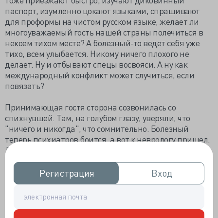
паспорт, изумленно цокают языками, спрашивают
для проформы на чистом русском языке, желает ли
многоуважаемый гость нашей страны полечиться в
некоем тихом месте? А болезный-то ведет себя уже
тихо, всем улыбается. Никому ничего плохого не
делает. Ну и отбывают спецы восвояси. А ну как
международный конфликт может случиться, если
повязать?
Принимающая гостя сторона созвонилась со
спихнувшей. Там, на голубом глазу, уверяли, что
"ничего и никогда", что сомнительно. Болезный
теперь психиатров боится, а вот к неврологу пришел.
Лечиться.
Шорты тем временем разглядывали вид из окна
Регистрация
Регистрация
Вход
Вход
кабинета, никак не интересуясь происходящим.
Попробовав все знаемые мною языки и не встретив
одобрения, я стала "общаться через переводчика".
Прием затягивался. Вопрос - осмысление