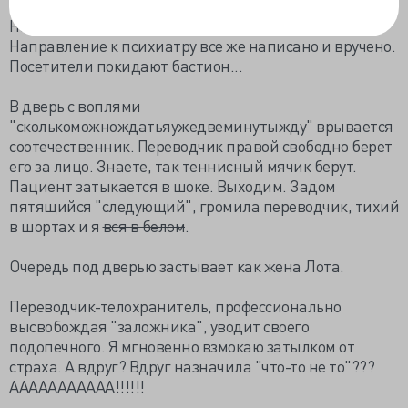
Наконец, лечение назначено (а куды бечь?).
Направление к психиатру все же написано и вручено.
Посетители покидают бастион...
В дверь с воплями
"сколькоможнождатьяужедвеминутыжду" врывается
соотечественник. Переводчик правой свободно берет
его за лицо. Знаете, так теннисный мячик берут.
Пациент затыкается в шоке. Выходим. Задом
пятящийся "следующий", громила переводчик, тихий
в шортах и я
вся в белом
.
Очередь под дверью застывает как жена Лота.
Переводчик-телохранитель, профессионально
высвобождая "заложника", уводит своего
подопечного. Я мгновенно взмокаю затылком от
страха. А вдруг? Вдруг назначила "что-то не то"???
ААААААААААА!!!!!!