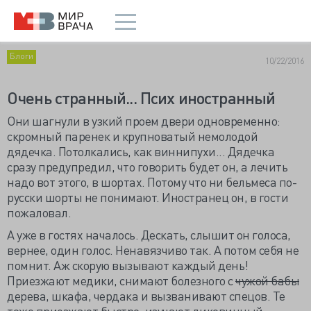
Блоги
10/22/2016
Очень странный... Псих иностранный
Они шагнули в узкий проем двери одновременно:
скромный паренек и крупноватый немолодой
дядечка. Потолкались, как виннипухи... Дядечка
сразу предупредил, что говорить будет он, а лечить
надо вот этого, в шортах. Потому что ни бельмеса по-
русски шорты не понимают. Иностранец он, в гости
пожаловал.
А уже в гостях началось. Дескать, слышит он голоса,
вернее, один голос. Ненавязчиво так. А потом себя не
помнит. Аж скорую вызывают каждый день!
Приезжают медики, снимают болезного с
чужой бабы
дерева, шкафа, чердака и вызванивают спецов. Те
тоже приезжают быстро, изучают диковинный